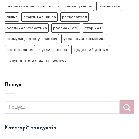
оксидативний стрес шкіри
омолодження
пребіотики
пілінг
реактивна шкіра
ресвератрол
рослинна косметика
рослинні олії
старіння
стимуляція росту волосся
українська косметика
фотостаріння
чутлива шкіра
щоденний догляд
як зупинити випадіння волосся
Пошук
Категорії продуктів