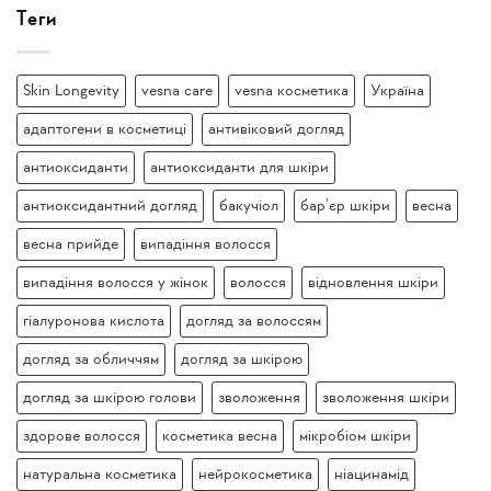
Теги
Skin Longevity
vesna care
vesna косметика
Україна
адаптогени в косметиці
антивіковий догляд
антиоксиданти
антиоксиданти для шкіри
антиоксидантний догляд
бакучіол
бар’єр шкіри
весна
весна прийде
випадіння волосся
випадіння волосся у жінок
волосся
відновлення шкіри
гіалуронова кислота
догляд за волоссям
догляд за обличчям
догляд за шкірою
догляд за шкірою голови
зволоження
зволоження шкіри
здорове волосся
косметика весна
мікробіом шкіри
натуральна косметика
нейрокосметика
ніацинамід