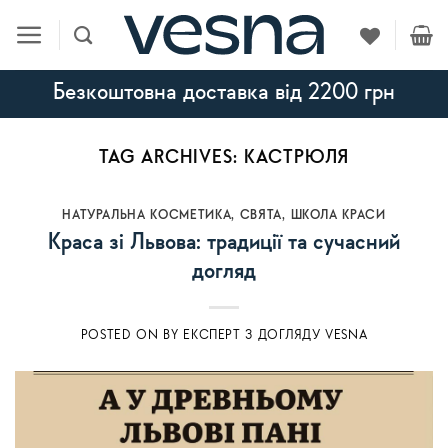
Skip
to
content
Безкоштовна доставка від 2200 грн
TAG ARCHIVES:
КАСТРЮЛЯ
НАТУРАЛЬНА КОСМЕТИКА
,
СВЯТА
,
ШКОЛА КРАСИ
Краса зі Львова: традиції та сучасний
догляд
POSTED ON
BY
ЕКСПЕРТ З ДОГЛЯДУ VESNA