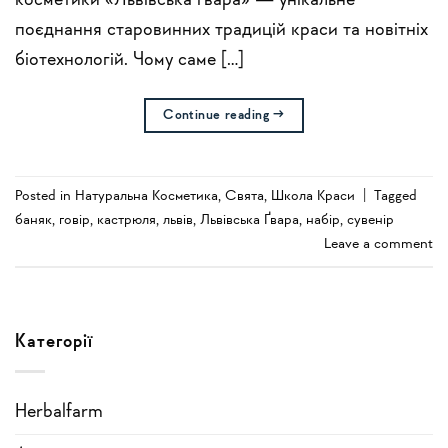
косметики «Львівська ґвара» — унікальне
поєднання старовинних традицій краси та новітніх
біотехнологій. Чому саме […]
Continue reading
→
Posted in
Натуральна Косметика
,
Свята
,
Школа Краси
|
Tagged
баняк
,
говір
,
кастрюля
,
львів
,
Львівська Ґвара
,
набір
,
сувенір
Leave a comment
Категорії
Herbalfarm