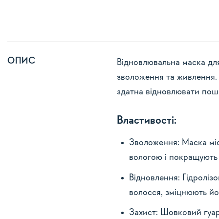
ОПИС
Відновлювальна маска для
зволоження та живлення. 
здатна відновлювати пошк
Властивості:
Зволоження: Маска міс
вологою і покращують 
Відновлення:
Гідроліз
волосся, зміцнюють йо
Захист: Шовковий гуар