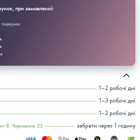
унок, при замовленні:
 подарунок
в
в
ів
1–2 робочі дні
1–3 робочі дні
1–2 робочі дні
забрати через 1 годину
кт В. Чорновола 23