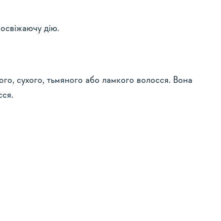
освіжаючу дію.
го, сухого, тьмяного або ламкого волосся. Вона
сся.