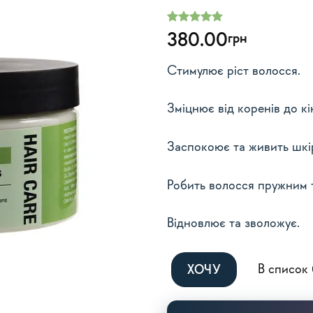
Рейтинг
4
5
380.00
грн
з 5 на
основі
опитування
Стимулює ріст волосся.
покупців
Зміцнює від коренів до кі
Заспокоює та живить шкі
Робить волосся пружним 
Відновлює та зволожує.
Alternative:
В список
ХОЧУ