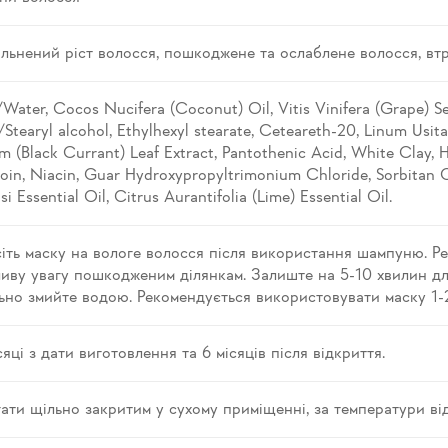
льнений ріст волосся, пошкоджене та ослаблене волосся, втр
Water, Cocos Nucifera (Coconut) Oil, Vitis Vinifera (Grape) S
Stearyl alcohol, Ethylhexyl stearate, Ceteareth-20, Linum Usita
m (Black Currant) Leaf Extract, Pantothenic Acid, White Clay, 
toin, Niacin, Guar Hydroxypropyltrimonium Chloride, Sorbitan Ca
si Essential Oil, Citrus Aurantifolia (Lime) Essential Oil.
іть маску на вологе волосся після використання шампуню. Ре
иву увагу пошкодженим ділянкам. Залиште на 5-10 хвилин д
ьно змийте водою. Рекомендується використовувати маску 1-2
сяці з дати виготовлення та 6 місяців після відкриття.
гати щільно закритим у сухому приміщенні, за температури в