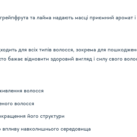
грейпфрута та лайма надають масці приємний аромат і 
ходить для всіх типів волосся, зокрема для пошкоджено
 хто бажає відновити здоровий вигляд і силу свого воло
 живлення волосся
еного волосся
покращення його структури
го впливу навколишнього середовища