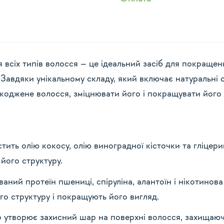
 всіх типів волосся – це ідеальний засіб для покращен
Завдяки унікальному складу, який включає натуральні ол
оджене волосся, зміцнювати його і покращувати його 
тить олію кокосу, олію виноградної кісточки та гліцер
його структуру.
ований протеїн пшениці,
спіруліна, алантоїн і нікотино
го структуру і покращують його вигляд.
 утворює захисний шар на поверхні волосся, захищаюч