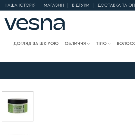
Skip
НАША ІСТОРІЯ
МАГАЗИН
ВІДГУКИ
ДОСТАВКА ТА О
to
content
ДОГЛЯД ЗА ШКІРОЮ
ОБЛИЧЧЯ
ТІЛО
ВОЛОС