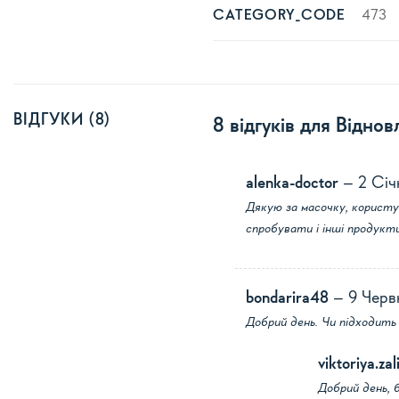
473
CATEGORY_CODE
ВІДГУКИ (8)
8 відгуків для
Віднов
alenka-doctor
–
2 Січ
Дякую за масочку, користу
спробувати і інші продукт
bondarira48
–
9 Черв
Добрий день. Чи підходить 
viktoriya.za
Добрий день, 