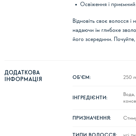
Освіження і приємний
Відновіть своє волосся і
надаючи їм глибоке зволо
його зсередини. Почуйте,
ДОДАТКОВА
250 m
ОБ'ЄМ:
ІНФОРМАЦІЯ
Вода,
ІНГРЕДІЄНТИ:
консе
Стиму
ПРИЗНАЧЕННЯ:
усі т
ТИПИ ВОЛОССЯ: