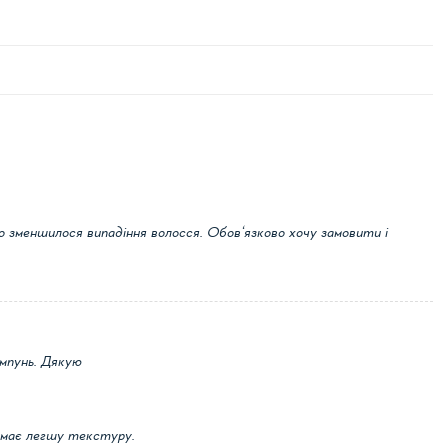
о зменшилося випадіння волосся. Обов‘язково хочу замовити і
ампунь. Дякую
н має легшу текстуру.