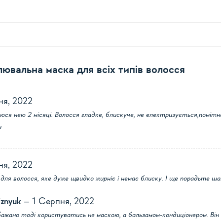
лювальна маска для всіх типів волосся
ня, 2022
юся нею 2 місяці. Волосся гладке, блискуче, не електризується,помітн
и
ня, 2022
для волосся, яке дуже щвидко жирніє і немає блиску. І ще порадьте ш
liznyuk
–
1 Серпня, 2022
бажано тоді користуватись не маскою, а бальзамом-кондиціонером. Ві