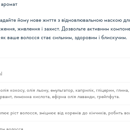
 аромат
 надайте йому нове життя з відновлювальною маскою для 
ження, живлення і захист. Дозвольте активним компоне
 як ваше волосся стає сильним, здоровим і блискучим.
l
 олія кокосу, олія льону, емульгатор, каприлік, гліцерин, глина
рвант, лимонна кислота, ефірна олія лаванди, грейпфута.
лює ріст волосся, зміцнює від коренів до кінчиків, робить в
ипи волосся