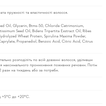
ата пружності та еластичності волосся.
eed Oil, Glycerin, Btms-50, Chloride Cetrimonium,
tissimum Seed Oil, Bidens Tripartita Exstract Oil, Ribes
Hydrolyzed Wheat Protein, Spirulina Maxima Powder,
prylate, Propanediol, Benzoic Acid, Citric Acid, Citrus
тельно розподіліть по всій довжині волосся, уділивши
ля максимального проникнення поживних речовин. Потім
 рази на тиждень або за потреби.
ід +5°C до +20°C.