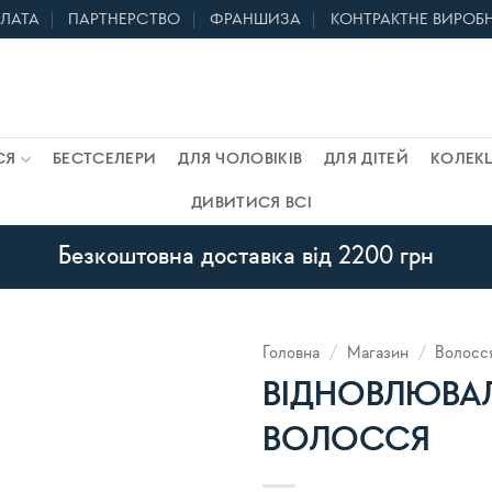
ПЛАТА
ПАРТНЕРСТВО
ФРАНШИЗА
КОНТРАКТНЕ ВИРОБ
СЯ
БЕСТСЕЛЕРИ
ДЛЯ ЧОЛОВІКІВ
ДЛЯ ДІТЕЙ
КОЛЕКЦ
ДИВИТИСЯ ВСІ
Безкоштовна доставка від 2200 грн
Головна
/
Магазин
/
Волосс
ВІДНОВЛЮВАЛ
ВОЛОССЯ
В
список
бажань