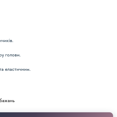
нчиків.
ру голови.
та еластичним.
 бажань