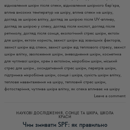
відновлення шкіри після спеки
,
відновлення шкірного бар'єра
,
вплив високих температур на шкіру
,
вплив спеки на шкіру
,
догляд за шкірою влітку
,
догляд за шкірою після UV-впливу
,
догляд за шкірою у спеку
,
догляд після кислот
,
догляд після
ретинолу
,
догляд після сонця
,
екологічний стрес шкіри
,
ектоїн
для шкіри
,
ектоїн користь
,
захист шкіри від зовнішніх факторів
,
захист шкіри від спеки
,
захист шкіри від теплового стресу
,
захист
шкіри влітку
,
зволоження шкіри
,
зневоднення шкіри
,
косметика
для чутливої шкіри
,
крем з ектоїном
,
мікробіом шкіри
,
міський
стрес для шкіри.
,
оксидативний стрес шкіри
,
перегрів шкіри
,
підтримка мікробіома шкіри
,
сонце і шкіра
,
сухість шкіри влітку
,
теплове навантаження на шкіру
,
тепловий стрес шкіри
,
фотостаріння
,
чутлива шкіра влітку
,
як спека впливає на шкіру
Leave a comment
НАУКОВІ ДОСЛІДЖЕННЯ
,
СОНЦЕ ТА ШКІРА
,
ШКОЛА
КРАСИ
Чим змивати SPF: як правильно