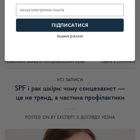
забруднення і шкіра
,
міцелярна вода для SPF
,
очищення без
Email
пересушування
,
очищення обличчя ввечері
,
очищення після SPF
,
очищення шкіри після сонцезахисного крему
,
подвійне
очищення після SPF
,
правильне очищення обличчя
,
ПІДПИСАТИСЯ
сонцезахисний крем забиває пори
,
фотостаріння
,
чи змивається
іншим разом
SPF водою
,
чи потрібно змивати SPF
,
чим змивати SPF
,
чим змити
сонцезахисний крем
,
чутлива шкіра SPF
,
як змивати SPF
,
як
змивати водостійкий SPF
,
як змивати мінеральний SPF
,
як
правильно змивати сонцезахисний крем
Leave a comment
УСI ЗАПИСИ
SPF і рак шкіри: чому сонцезахист —
це не тренд, а частина профілактики
POSTED ON
BY
ЕКСПЕРТ З ДОГЛЯДУ VESNA