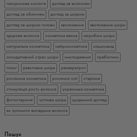
гіалуронова кислота
догляд за волоссям
догляд за обличчям
догляд за шкірою
догляд за шкірою голови
зволоження
зволоження шкіри
здорове волосся
косметика весна
мікробіом шкіри
натуральна косметика
нейрокосметика
ніацинамід
оксидативний стрес шкіри
омолодження
пребіотики
пілінг
реактивна шкіра
ресвератрол
рослинна косметика
рослинні олії
старіння
стимуляція росту волосся
українська косметика
фотостаріння
чутлива шкіра
щоденний догляд
як зупинити випадіння волосся
Пошук