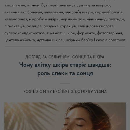
вікові зміни
,
вітамін C
,
гіперпігментація
,
догляд за шкірою
,
ензимна ексфоліація
,
запалення
,
здоров’я шкіри
,
корнеобіологія
,
меланогенез
,
мікробіом шкіри
,
нерівний тон
,
ніацинамід
,
пептиди
,
пігментація
,
розацеа
,
розумна корекція
,
саліцилова кислота
,
супероксиддисмутаза
,
тьмяність шкіри
,
ферменти
,
фотостаріння
,
центела азійська
,
чутлива шкіра
,
шкірний бар’єр
Leave a comment
ДОГЛЯД ЗА ОБЛИЧЧЯМ
,
СОНЦЕ ТА ШКІРА
Чому влітку шкіра старіє швидше:
роль спеки та сонця
POSTED ON
BY
ЕКСПЕРТ З ДОГЛЯДУ VESNA