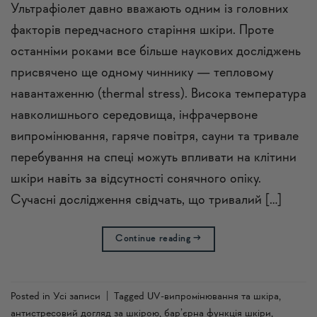
Ультрафіолет давно вважають одним із головних
факторів передчасного старіння шкіри. Проте
останніми роками все більше наукових досліджень
присвячено ще одному чиннику — тепловому
навантаженню (thermal stress). Висока температура
навколишнього середовища, інфрачервоне
випромінювання, гаряче повітря, сауни та тривале
перебування на спеці можуть впливати на клітини
шкіри навіть за відсутності сонячного опіку.
Сучасні дослідження свідчать, що тривалий […]
Continue reading
→
Posted in
Усi записи
|
Tagged
UV-випромінювання та шкіра
,
антистресовий догляд за шкірою
,
бар’єрна функція шкіри
,