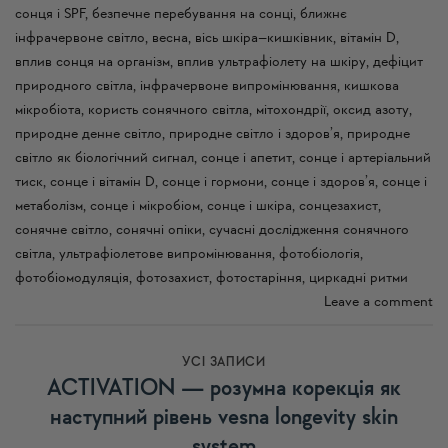
сонця і SPF
,
безпечне перебування на сонці
,
ближнє
інфрачервоне світло
,
весна
,
вісь шкіра–кишківник
,
вітамін D
,
вплив сонця на організм
,
вплив ультрафіолету на шкіру
,
дефіцит
природного світла
,
інфрачервоне випромінювання
,
кишкова
мікробіота
,
користь сонячного світла
,
мітохондрії
,
оксид азоту
,
природне денне світло
,
природне світло і здоров’я
,
природне
світло як біологічний сигнал
,
сонце і апетит
,
сонце і артеріальний
тиск
,
сонце і вітамін D
,
сонце і гормони
,
сонце і здоров’я
,
сонце і
метаболізм
,
сонце і мікробіом
,
сонце і шкіра
,
сонцезахист
,
сонячне світло
,
сонячні опіки
,
сучасні дослідження сонячного
світла
,
ультрафіолетове випромінювання
,
фотобіологія
,
фотобіомодуляція
,
фотозахист
,
фотостаріння
,
циркадні ритми
Leave a comment
УСI ЗАПИСИ
ACTIVATION — розумна корекція як
наступний рівень vesna longevity skin
system