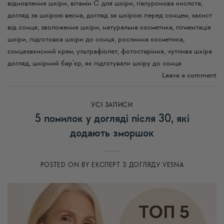
відновлення шкіри
,
вітамін C для шкіри
,
гіалуронова кислота
,
догляд за шкірою весна
,
догляд за шкірою перед сонцем
,
захист
від сонця
,
зволоження шкіри
,
натуральна косметика
,
пігментація
шкіри
,
підготовка шкіри до сонця
,
рослинна косметика
,
сонцезахисний крем
,
ультрафіолет
,
фотостаріння
,
чутлива шкіра
догляд
,
шкірний бар’єр
,
як підготувати шкіру до сонця
Leave a comment
УСI ЗАПИСИ
5 помилок у догляді після 30, які
додають зморшок
POSTED ON
BY
ЕКСПЕРТ З ДОГЛЯДУ VESNA