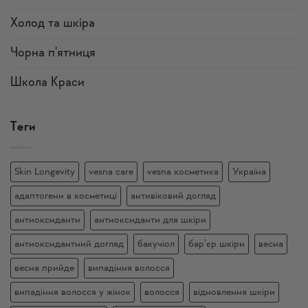
Холод та шкіра
Чорна п'ятниця
Школа Краси
Теги
Skin Longevity
vesna care
vesna косметика
Україна
адаптогени в косметиці
антивіковий догляд
антиоксиданти
антиоксиданти для шкіри
антиоксидантний догляд
бакучіол
бар’єр шкіри
весна
весна прийде
випадіння волосся
випадіння волосся у жінок
волосся
відновлення шкіри