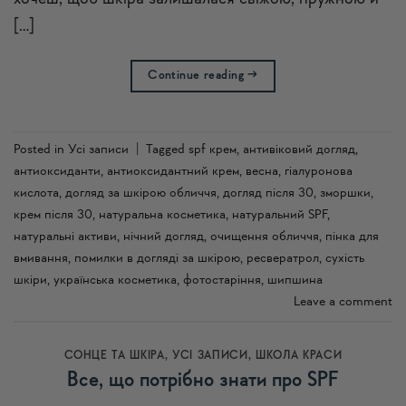
[…]
Continue reading
→
Posted in
Усi записи
|
Tagged
spf крем
,
антивіковий догляд
,
антиоксиданти
,
антиоксидантний крем
,
весна
,
гіалуронова
кислота
,
догляд за шкірою обличчя
,
догляд після 30
,
зморшки
,
крем після 30
,
натуральна косметика
,
натуральний SPF
,
натуральні активи
,
нічний догляд
,
очищення обличчя
,
пінка для
вмивання
,
помилки в догляді за шкірою
,
ресвератрол
,
сухість
шкіри
,
українська косметика
,
фотостаріння
,
шипшина
Leave a comment
СОНЦЕ ТА ШКІРА
,
УСI ЗАПИСИ
,
ШКОЛА КРАСИ
Все, що потрібно знати про SPF