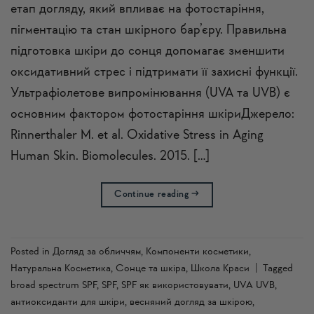
етап догляду, який впливає на фотостаріння,
пігментацію та стан шкірного бар’єру. Правильна
підготовка шкіри до сонця допомагає зменшити
оксидативний стрес і підтримати її захисні функції.
Ультрафіолетове випромінювання (UVA та UVB) є
основним фактором фотостаріння шкіриДжерело:
Rinnerthaler M. et al. Oxidative Stress in Aging
Human Skin. Biomolecules. 2015. […]
Continue reading
→
Posted in
Догляд за обличчям
,
Компоненти косметики
,
Натуральна Косметика
,
Сонце та шкіра
,
Школа Краси
|
Tagged
broad spectrum SPF
,
SPF
,
SPF як використовувати
,
UVA UVB
,
антиоксиданти для шкіри
,
весняний догляд за шкірою
,