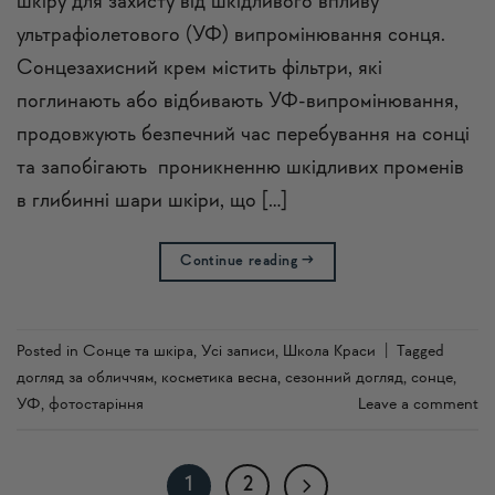
шкіру для захисту від шкідливого впливу
ультрафіолетового (УФ) випромінювання сонця.
Сонцезахисний крем містить фільтри, які
поглинають або відбивають УФ-випромінювання,
продовжують безпечний час перебування на сонці
та запобігають проникненню шкідливих променів
в глибинні шари шкіри, що […]
Continue reading
→
Posted in
Сонце та шкіра
,
Усi записи
,
Школа Краси
|
Tagged
догляд за обличчям
,
косметика весна
,
сезонний догляд
,
сонце
,
УФ
,
фотостаріння
Leave a comment
1
2