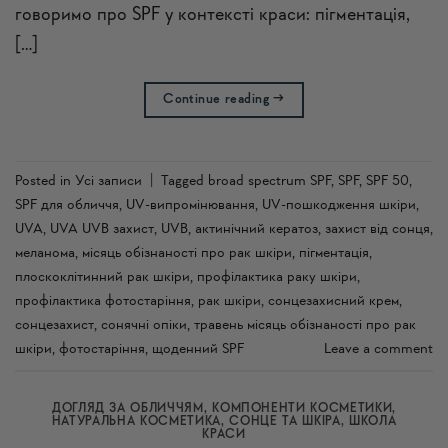
говоримо про SPF у контексті краси: пігментація,
[…]
Continue reading
→
Posted in
Усi записи
|
Tagged
broad spectrum SPF
,
SPF
,
SPF 50
,
SPF для обличчя
,
UV-випромінювання
,
UV-пошкодження шкіри
,
UVA
,
UVA UVB захист
,
UVB
,
актинічний кератоз
,
захист від сонця
,
меланома
,
місяць обізнаності про рак шкіри
,
пігментація
,
плоскоклітинний рак шкіри
,
профілактика раку шкіри
,
профілактика фотостаріння
,
рак шкіри
,
сонцезахисний крем
,
сонцезахист
,
сонячні опіки
,
травень місяць обізнаності про рак
шкіри
,
фотостаріння
,
щоденний SPF
Leave a comment
ДОГЛЯД ЗА ОБЛИЧЧЯМ
,
КОМПОНЕНТИ КОСМЕТИКИ
,
НАТУРАЛЬНА КОСМЕТИКА
,
СОНЦЕ ТА ШКІРА
,
ШКОЛА
КРАСИ