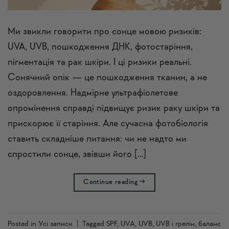
Ми звикли говорити про сонце мовою ризиків:
UVA, UVB, пошкодження ДНК, фотостаріння,
пігментація та рак шкіри. І ці ризики реальні.
Сонячний опік — це пошкодження тканин, а не
оздоровлення. Надмірне ультрафіолетове
опромінення справді підвищує ризик раку шкіри та
прискорює її старіння. Але сучасна фотобіологія
ставить складніше питання: чи не надто ми
спростили сонце, звівши його […]
Continue reading
→
Posted in
Усi записи
|
Tagged
SPF
,
UVA
,
UVB
,
UVB і грелін
,
баланс