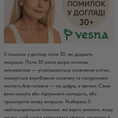
5 помилок у догляді після 30, які додають
зморшок. Після 30 років шкіра починає
змінюватися — уповільнюється оновлення клітин,
знижується вироблення колагену та гіалуронової
кислоти.Але головне — не цифра, а звички. Саме
вони можуть або підтримати молодість, або
прискорити появу зморшок. Розберімо 5
найпоширеніших помилок, які варто уникати, якщо
хочеш, щоб шкіра залишалася свіжою, пружною й