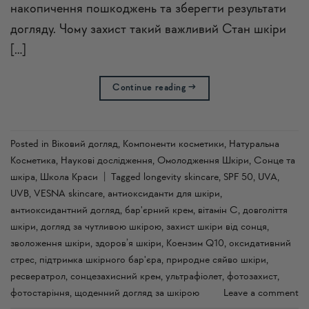
накопичення пошкоджень та зберегти результати
догляду. Чому захист такий важливий Стан шкіри
[…]
Continue reading
→
Posted in
Віковий догляд
,
Компоненти косметики
,
Натуральна
Косметика
,
Наукові дослідження
,
Омолодження Шкіри
,
Сонце та
шкіра
,
Школа Краси
|
Tagged
longevity skincare
,
SPF 50
,
UVA
,
UVB
,
VESNA skincare
,
антиоксиданти для шкіри
,
антиоксидантний догляд
,
бар'єрний крем
,
вітамін С
,
довголіття
шкіри
,
догляд за чутливою шкірою
,
захист шкіри від сонця
,
зволоження шкіри
,
здоров’я шкіри
,
Коензим Q10
,
оксидативний
стрес
,
підтримка шкірного бар'єра
,
природне сяйво шкіри
,
ресвератрол
,
сонцезахисний крем
,
ультрафіолет
,
фотозахист
,
фотостаріння
,
щоденний догляд за шкірою
Leave a comment