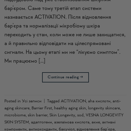
бар’єром. Саме тому третій етап системи
називається ACTIVATION. Після відновлення
бар’єра та нормалізації мікробіому шкіра
переходить у стан, коли може не лише захищатися,
а й правильно відповідати на цілеспрямовані
сигнали. На цьому етапі ми не “лікуємо симптом”.
Ми працюємо […]
Continue reading
→
Posted in
Усi записи
|
Tagged
ACTIVATION
,
aha кислоти
,
anti-
aging skincare
,
Barrier First
,
healthy aging skin
,
longevity skincare
,
microbiome
,
skin barrier
,
Skin Longevity
,
sod
,
VESNA LONGEVITY
SKIN SYSTEM
,
адаптогени
,
азелаїнова кислота
,
акне
,
активні
компоненти
,
антиоксиданти
,
бакучіол
,
відновлення бар’єра
,