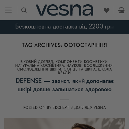
Skip
to
content
Безкоштовна доставка від 2200 грн
TAG ARCHIVES:
ФОТОСТАРІННЯ
ВІКОВИЙ ДОГЛЯД
,
КОМПОНЕНТИ КОСМЕТИКИ
,
НАТУРАЛЬНА КОСМЕТИКА
,
НАУКОВІ ДОСЛІДЖЕННЯ
,
ОМОЛОДЖЕННЯ ШКІРИ
,
СОНЦЕ ТА ШКІРА
,
ШКОЛА
КРАСИ
DEFENSE — захист, який допомагає
шкірі довше залишатися здоровою
POSTED ON
BY
ЕКСПЕРТ З ДОГЛЯДУ VESNA