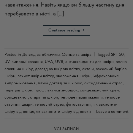
навантаження. Навіть якщо ви більшу частину дня
перебуваєте в місті, а […]
Continue reading
→
Posted in
Догляд за обличчям
,
Сонце та шкіра
|
Tagged
SPF 50
,
UV-випромінювання
,
UVA
,
UVB
,
антиоксиданти для шкіри
,
вплив
спеки на шкіру
,
догляд за шкірою влітку
,
ектоїн
,
захисний бар'єр
шкіри
,
захист шкіри влітку
,
зволоження шкіри
,
інфрачервоне
випромінювання
,
літній догляд за шкірою
,
оксидативний стрес
,
перегрів шкіри
,
профілактика зморшок
,
сонцезахисний крем
,
сонцезахист
,
старіння шкіри
,
теплове навантаження
,
теплове
старіння шкіри
,
тепловий стрес
,
фотостаріння
,
як захистити
шкіру від сонця
,
як захистити шкіру від спеки
Leave a comment
УСI ЗАПИСИ