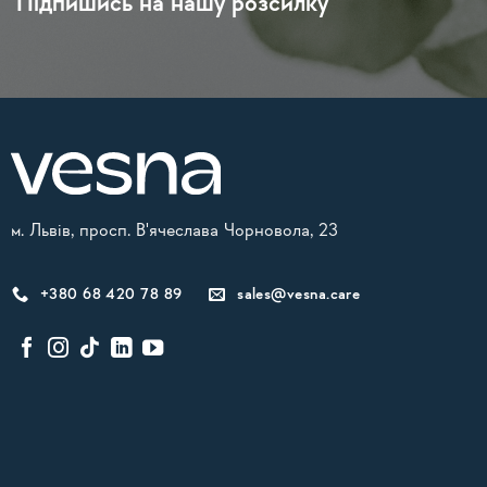
Підпишись на нашу розсилку
м. Львів, просп. В'ячеслава Чорновола, 23
+380 68 420 78 89
sales@vesna.care