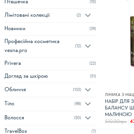
Пташечка
(10)
Лімітовані колекції
(2)
Новинки
(39)
Професійна косметика
(12)
vesna.pro
Privera
(22)
Догляд за шкірою
(51)
Обличчя
(133)
ЛІНІЙКА З Н
НАБІР ДЛЯ
Тіло
(98)
БАЛАНСУ ШК
МАЛИНОЮ
Волосся
(50)
О
510.00
грн
4
ці
TravelBox
5
(7)