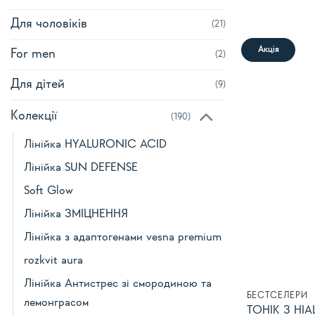
Для чоловіків
(21)
Акція
For men
(2)
Для дітей
(9)
Колекції
(190)
Лінійка HYALURONIC ACID
Лінійка SUN DEFENSE
Soft Glow
Лінійка ЗМІЦНЕННЯ
Лінійка з адаптогенами vesna premium
rozkvit aura
Лінійка Антистрес зі смородиною та
БЕСТСЕЛЕРИ
лемонграсом
ТОНІК З Н