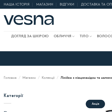
Skip
НАША ІСТОРІЯ
МАГАЗИН
ВІДГУКИ
ДОСТАВКА ТА О
to
content
ДОГЛЯД ЗА ШКІРОЮ
ОБЛИЧЧЯ
ТІЛО
ВОЛОС
Головна
/
Магазин
/
Колекції
/
Лінійка з ніацинамідом та малин
Категорії
Акція