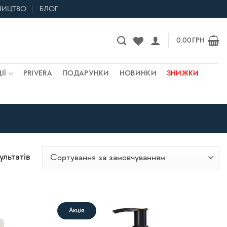
НИЦТВО
БЛОГ
Контакти та магазини
0.00
ГРН
ІЇ
PRIVERA
ПОДАРУНКИ
НОВИНКИ
ЗНИЖКИ
ультатів
Акція
В
В