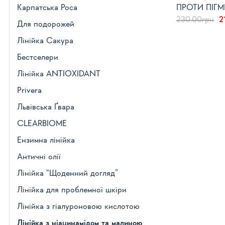
Карпатська Роса
ПРОТИ ПІГМ
О
230.00
грн
2
Для подорожей
ц
2
Лінійка Сакура
Бестселери
Лінійка ANTIOXIDANT
Privera
Львівська Ґвара
CLEARBIOME
Ензимна лінійка
Античні олії
Лінійка “Щоденний догляд”
Лінійка для проблемної шкіри
Лінійка з гіалуроновою кислотою
Лінійка з ніацинамідом та малиною