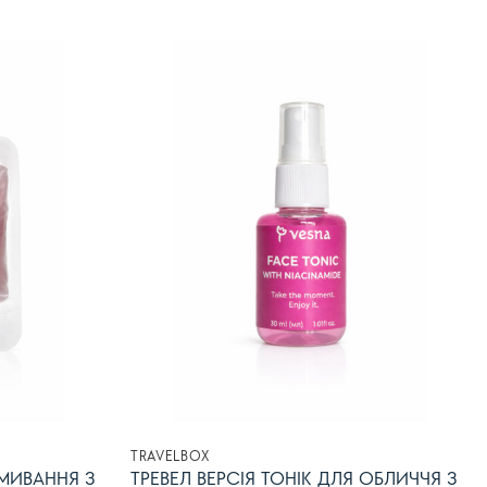
рн.
280.00грн.
196.00грн.
В
В
список
список
бажань
бажань
TRAVELBOX
ВМИВАННЯ З
ТРЕВЕЛ ВЕРСІЯ ТОНІК ДЛЯ ОБЛИЧЧЯ З