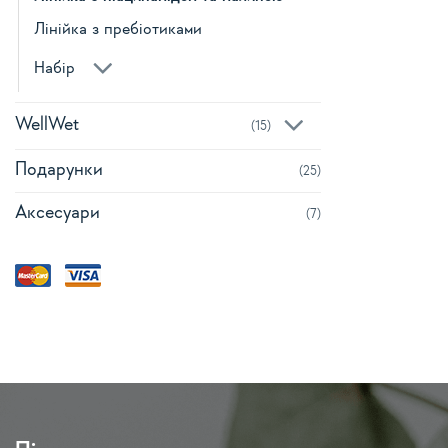
Лінійка з пребіотиками
Набір
WellWet
(15)
Подарунки
(25)
Аксесуари
(7)