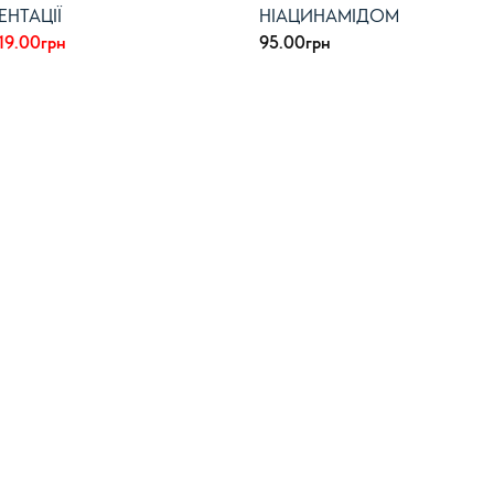
ЕНТАЦІЇ
НІАЦИНАМІДОМ
ригінальна
Поточна
19.00
грн
95.00
грн
іна:
ціна:
30.00грн.
219.00грн.