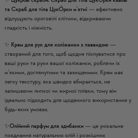
✨
Цукрові скраби:
Скраб для тіла ЦукÓрки кавові
та
Скраб для тіла ЦукÓрки м’ятні
— ефективно
відлущують ороговілі клітини, відкриваючи
гладкість і ніжність.
✨
Крем для рук для коліжанки з лавандою
—
створений для того, щоб щодня піклуватися про
ваші руки та руки вашої коліжанки, роблячи їх
м’якими, доглянутими та захищеними. Крем має
легку текстуру, яка швидко вбирається, не
залишаючи липкої чи жирної плівки, тому він
ідеально підходить для щоденного використання у
будь-яких умовах.
✨
Олійний парфум для здибанки
— це унікальне
поєднання натуральних олій і розкішних