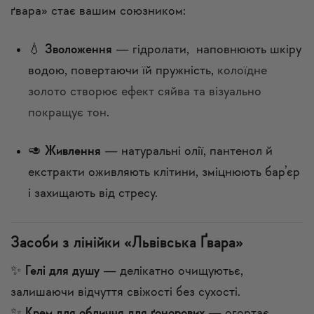
ґвара» стає вашим союзником:
💧
Зволоження
— гідролати, наповнюють шкіру
водою, повертаючи їй пружність,
колоїдне
золото створює ефект сяйва та візуально
покращує тон
.
🥑
Живлення
— натуральні олії, пантенол й
екстракти оживляють клітини, зміцнюють бар’єр
і захищають від стресу.
Засоби з лінійки «Львівська Ґвара»
✨
Гелі для душу
— делікатно очищуютьє,
залишаючи відчуття свіжості без сухості.
✨
Крем для обличчя для ґонорових
— огортає