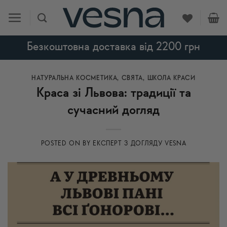
Skip
to
content
Безкоштовна доставка від 2200 грн
НАТУРАЛЬНА КОСМЕТИКА
,
СВЯТА
,
ШКОЛА КРАСИ
Краса зі Львова: традиції та
сучасний догляд
POSTED ON
BY
ЕКСПЕРТ З ДОГЛЯДУ VESNA