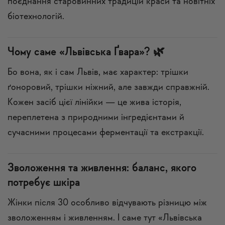
поєднання старовинних традицій краси та новітніх
біотехнологій.
Чому саме «Львівська Ґвара»? 🌿
Бо вона, як і сам Львів, має характер: трішки
ґоноровий, трішки ніжний, але завжди справжній.
Кожен засіб цієї лінійки — це жива історія,
переплетена з природними інгредієнтами й
сучасними процесами ферментації та екстракції.
Зволоження та живлення: баланс, якого
потребує шкіра
Жінки після 30 особливо відчувають різницю між
зволоженням і живленням. І саме тут «Львівська