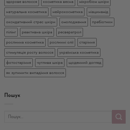
здорове волосся
косметика весна
мікробіом шкіри
натуральна косметика
нейрокосметика
ніацинамід
оксидативний стрес шкіри
омолодження
пребіотики
пілінг
реактивна шкіра
ресвератрол
рослинна косметика
рослинні олії
старіння
стимуляція росту волосся
українська косметика
фотостаріння
чутлива шкіра
щоденний догляд
як зупинити випадіння волосся
Пошук