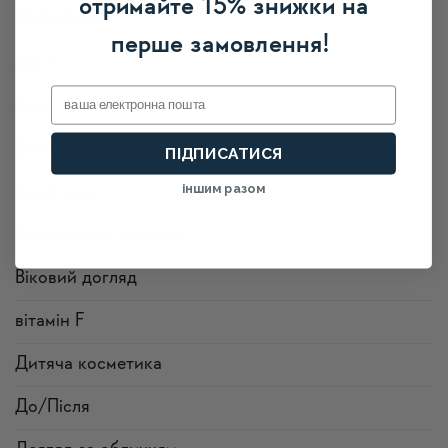
отримайте 15% знижки на
Herbalfarm
перше замовлення!
Акне
Email
Акції
Випадіння волосся
ПІДПИСАТИСЯ
іншим разом
висипання
Відновлення волосся
Віковий догляд
вітамін F
Дитяча косметика
До/Після