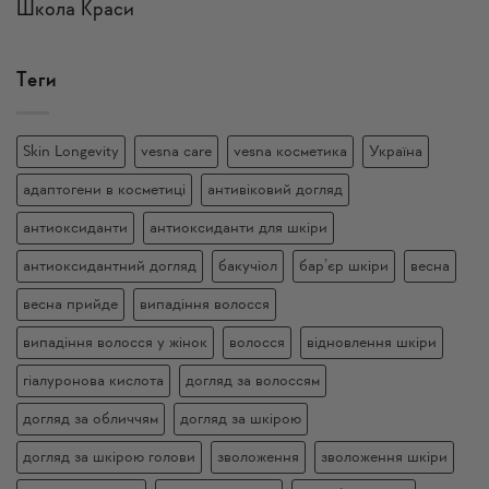
Школа Краси
Теги
Skin Longevity
vesna care
vesna косметика
Україна
адаптогени в косметиці
антивіковий догляд
антиоксиданти
антиоксиданти для шкіри
антиоксидантний догляд
бакучіол
бар’єр шкіри
весна
весна прийде
випадіння волосся
випадіння волосся у жінок
волосся
відновлення шкіри
гіалуронова кислота
догляд за волоссям
догляд за обличчям
догляд за шкірою
догляд за шкірою голови
зволоження
зволоження шкіри