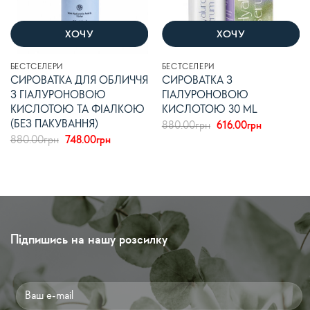
ХОЧУ
ХОЧУ
БЕСТСЕЛЕРИ
БЕСТСЕЛЕРИ
СИРОВАТКА ДЛЯ ОБЛИЧЧЯ
СИРОВАТКА З
З ГІАЛУРОНОВОЮ
ГІАЛУРОНОВОЮ
КИСЛОТОЮ ТА ФІАЛКОЮ
КИСЛОТОЮ 30 ML
(БЕЗ ПАКУВАННЯ)
Оригінальна
Поточна
880.00
грн
616.00
грн
ціна:
ціна:
Оригінальна
Поточна
880.00
грн
748.00
грн
880.00грн.
616.00грн.
ціна:
ціна:
880.00грн.
748.00грн.
Підпишись на нашу розсилку