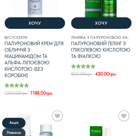
ХОЧУ
ХОЧУ
БЕСТСЕЛЕРИ
ЛІНІЙКА З ГІАЛУРОНОВОЮ КИСЛОТОЮ
ГІАЛУРОНОВИЙ КРЕМ ДЛЯ
ГІАЛУРОНОВИЙ ПІЛІНГ З
ОБЛИЧЧЯ З
ГЛІКОЛЕВОЮ КИСЛОТОЮ
НІАЦИНАМІДОМ ТА
ТА ФІАЛКОЮ
АЛЬФА-ЛІПОЄВОЮ
КИСЛОТОЮ (БЕЗ
Оцінено в
Оригінальна
Поточна
860.00
грн
430.00
грн
КОРОБКИ)
з 5
ціна:
ціна:
5
860.00грн.
430.00грн
Оцінено в
Оригінальна
Поточна
1250.00
грн
1188.00
грн
з 5
ціна:
ціна:
5
1250.00грн.
1188.00грн.
Акція
В
В
список
список
Новинка