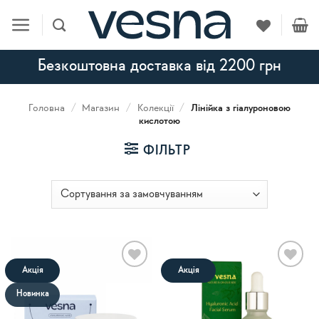
Skip
to
content
Безкоштовна доставка від 2200 грн
Головна
/
Магазин
/
Колекції
/
Лінійка з гіалуроновою
кислотою
ФІЛЬТР
Акція
Акція
В
В
список
список
Новинка
бажань
бажань