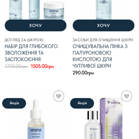
ХОЧУ
ХОЧУ
ДОГЛЯД ЗА ШКІРОЮ
ЗАСОБИ ДЛЯ ОЧИЩЕННЯ ШКІРИ
НАБІР ДЛЯ ГЛИБОКОГО
ОЧИЩУВАЛЬНА ПІНКА З
ЗВОЛОЖЕННЯ ТА
ГІАЛУРОНОВОЮ
ЗАСПОКОЄННЯ
КИСЛОТОЮ ДЛЯ
ЧУТЛИВОЇ ШКІРИ
Оригінальна
Поточна
1770.00
грн
1505.00
грн
ціна:
ціна:
290.00
грн
1770.00грн.
1505.00грн.
Акція
Акція
В
В
список
список
бажань
бажань