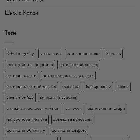
Школа Краси
Теги
Skin Longevity
vesna care
vesna косметика
Україна
адаптогени в косметиці
антивіковий догляд
антиоксиданти
антиоксиданти для шкіри
антиоксидантний догляд
бакучіол
бар’єр шкіри
весна
весна прийде
випадіння волосся
випадіння волосся у жінок
волосся
відновлення шкіри
гіалуронова кислота
догляд за волоссям
догляд за обличчям
догляд за шкірою