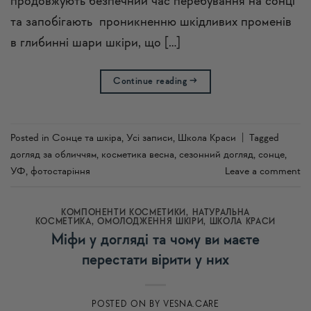
продовжують безпечний час перебування на сонці
та запобігають проникненню шкідливих променів
в глибинні шари шкіри, що […]
Continue reading
→
Posted in
Сонце та шкіра
,
Усi записи
,
Школа Краси
|
Tagged
догляд за обличчям
,
косметика весна
,
сезонний догляд
,
сонце
,
УФ
,
фотостаріння
Leave a comment
КОМПОНЕНТИ КОСМЕТИКИ
,
НАТУРАЛЬНА
КОСМЕТИКА
,
ОМОЛОДЖЕННЯ ШКІРИ
,
ШКОЛА КРАСИ
Міфи у догляді та чому ви маєте
перестати вірити у них
POSTED ON
BY
VESNA.CARE