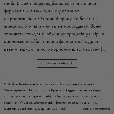
грибів). Цей процес відбувається під впливом
ферментів – ензимів, які є у клітинах
мікроорганізмів. Отримані продукти багаті на
амінокислоти, вітаміни та антиоксиданти. Вони
сприяють стимуляції обмінних процесів у шкірі, її
омолодження. Хоч процес ферментації є досить
давнім, відкриття його корисних властивостей […]
Continue reading
→
Posted in
Компоненти косметики
,
Натуральна Косметика
,
Омолодження Шкіри
,
Школа Краси
|
Tagged
весна прийде
,
косметика весна
,
крана
,
лайфстайл
,
молодість
,
омолодження
,
старіння
,
Україна
,
ферментація
,
ферментована косметика
,
ферментовані масла
,
ферментовані олії
Leave a comment