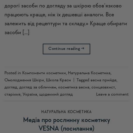
дорогі засоби по догляду за шкірою обов‘язково
працюють краще, ніж їх дешевші аналоги. Все
залежить від рецептури та складу.» Краще обирати
засоби […]
Continue reading
→
Posted in
Компоненти косметики
,
Натуральна Косметика
,
Омолодження Шкіри
,
Школа Краси
|
Tagged
весна прийде
,
догляд
,
догляд за обличчям
,
косметика весна
,
сонцезахист
,
старіння
,
Україна
,
щоденний догляд
Leave a comment
НАТУРАЛЬНА КОСМЕТИКА
Медіа про рослинну косметику
VESNA (посилання)