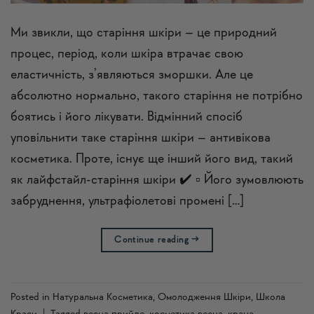
Ми звикли, що старіння шкіри – це природний
процес, період, коли шкіра втрачає свою
еластичність, з’являються зморшки. Але це
абсолютно нормально, такого старіння не потрібно
боятись і його лікувати. Відмінний спосіб
уповільнити таке старіння шкіри – антивікова
косметика. Проте, існує ще інший його вид, такий
як лайфстайл-старіння шкіри ✔️ ▫️ Його зумовлюють
забруднення, ультрафіолетові промені […]
Continue reading
→
Posted in
Натуральна Косметика
,
Омолодження Шкіри
,
Школа
Краси
|
Tagged
весна прийде
,
косметика весна
,
крана
,