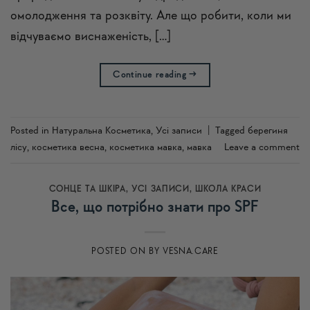
омолодження та розквіту. Але що робити, коли ми
відчуваємо виснаженість, […]
Continue reading
→
Posted in
Натуральна Косметика
,
Усi записи
|
Tagged
берегиня
лісу
,
косметика весна
,
косметика мавка
,
мавка
Leave a comment
СОНЦЕ ТА ШКІРА
,
УСI ЗАПИСИ
,
ШКОЛА КРАСИ
Все, що потрібно знати про SPF
POSTED ON
BY
VESNA.CARE