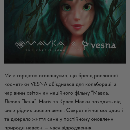
Ми з гордістю оголошуємо, що бренд рослинної
косметики VESNA об’єднався для колаборації з
чарівним світом анімаційного фільму “Мавка.
Лісова Пісня”. Магія та Краса Мавки походять від
сили рідних рослин землі. Секрет вічної молодості
та джерело життя саме у постійному оновленні
природи навесні – часу відродження,