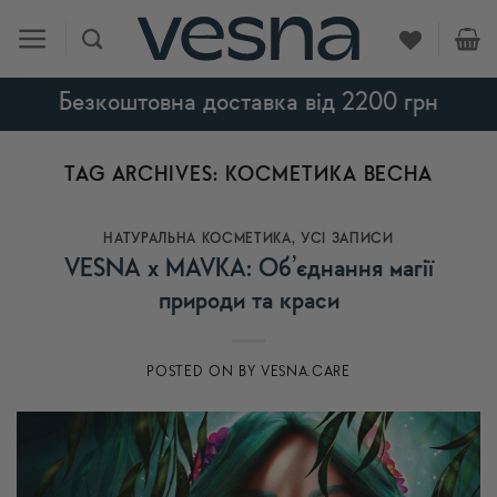
Skip
to
content
Безкоштовна доставка від 2200 грн
TAG ARCHIVES:
КОСМЕТИКА ВЕСНА
НАТУРАЛЬНА КОСМЕТИКА
,
УСI ЗАПИСИ
VESNA x MAVKA: Об’єднання магії
природи та краси
POSTED ON
BY
VESNA.CARE