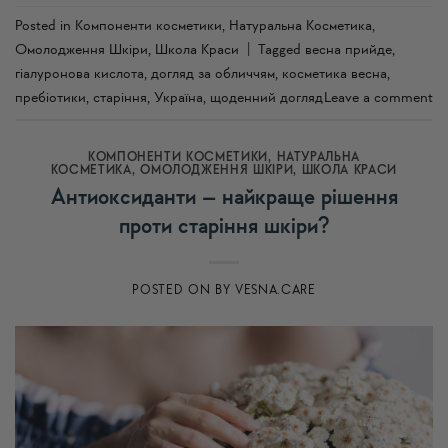
Posted in
Компоненти косметики
,
Натуральна Косметика
,
Омолодження Шкіри
,
Школа Краси
|
Tagged
весна прийде
,
гіалуронова кислота
,
догляд за обличчям
,
косметика весна
,
пребіотики
,
старіння
,
Україна
,
щоденний догляд
Leave a comment
КОМПОНЕНТИ КОСМЕТИКИ
,
НАТУРАЛЬНА
КОСМЕТИКА
,
ОМОЛОДЖЕННЯ ШКІРИ
,
ШКОЛА КРАСИ
Антиоксиданти – найкраще рішення
проти старіння шкіри?
POSTED ON
BY
VESNA.CARE