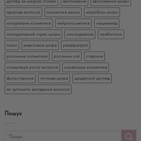
догляд за шкірою голови
зволоження
зволоження шкіри
здорове волосся
косметика весна
мікробіом шкіри
натуральна косметика
нейрокосметика
ніацинамід
оксидативний стрес шкіри
омолодження
пребіотики
пілінг
реактивна шкіра
ресвератрол
рослинна косметика
рослинні олії
старіння
стимуляція росту волосся
українська косметика
фотостаріння
чутлива шкіра
щоденний догляд
як зупинити випадіння волосся
Пошук