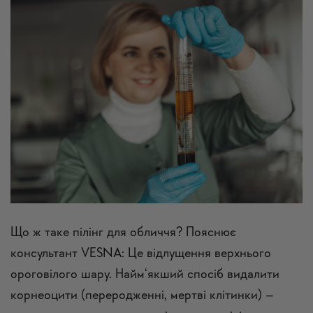
Що ж таке пілінг для обличчя? Пояснює
консультант VESNA: Це відлущення верхнього
ороговілого шару. Найм‘якший спосіб видалити
корнеоцити (переродженні, мертві клітинки) –