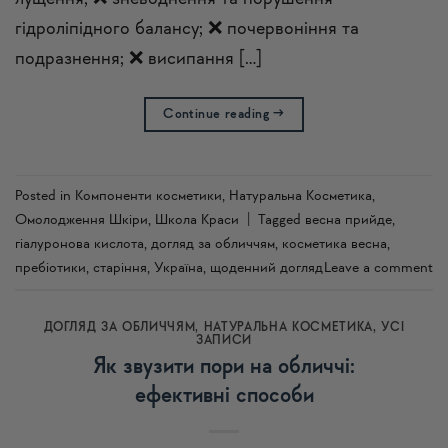
гідроліпідного балансу; ❌ почервоніння та
подразнення; ❌ висипання […]
Continue reading
→
Posted in
Компоненти косметики
,
Натуральна Косметика
,
Омолодження Шкіри
,
Школа Краси
|
Tagged
весна прийде
,
гіалуронова кислота
,
догляд за обличчям
,
косметика весна
,
пребіотики
,
старіння
,
Україна
,
щоденний догляд
Leave a comment
ДОГЛЯД ЗА ОБЛИЧЧЯМ
,
НАТУРАЛЬНА КОСМЕТИКА
,
УСI
ЗАПИСИ
Як звузити пори на обличчі:
ефективні способи