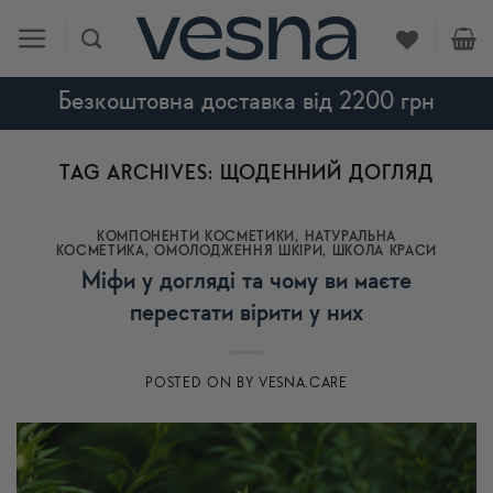
Skip
to
content
Безкоштовна доставка від 2200 грн
TAG ARCHIVES:
ЩОДЕННИЙ ДОГЛЯД
КОМПОНЕНТИ КОСМЕТИКИ
,
НАТУРАЛЬНА
КОСМЕТИКА
,
ОМОЛОДЖЕННЯ ШКІРИ
,
ШКОЛА КРАСИ
Міфи у догляді та чому ви маєте
перестати вірити у них
POSTED ON
BY
VESNA.CARE