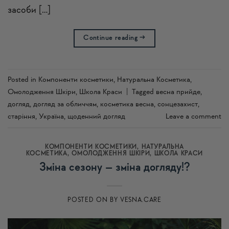
засоби […]
Continue reading
→
Posted in
Компоненти косметики
,
Натуральна Косметика
,
Омолодження Шкіри
,
Школа Краси
|
Tagged
весна прийде
,
догляд
,
догляд за обличчям
,
косметика весна
,
сонцезахист
,
старіння
,
Україна
,
щоденний догляд
Leave a comment
КОМПОНЕНТИ КОСМЕТИКИ
,
НАТУРАЛЬНА
КОСМЕТИКА
,
ОМОЛОДЖЕННЯ ШКІРИ
,
ШКОЛА КРАСИ
Зміна сезону – зміна догляду!?
POSTED ON
BY
VESNA.CARE