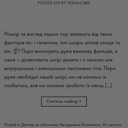
POSTED ON
BY
VESNA.CARE
Розмір та вигляд наших пор залежать від таких
факторів як: • генетика, тип шкіри, вплив сонця та
вік. ☝? Пори виконують дуже важливу функцію, а
саме – дозволяють шкірі дихати і є ланкою між
внутрішньою і зовнішньою частинами тіла. Пори
дуже необхідні нашій шкірі, ми не можемо їх
позбутись, але ми можемо зробити їх менш […]
Continue reading
→
Posted in
Догляд за обличчям
,
Натуральна Косметика
,
Усi записи