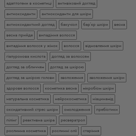
адаптогени в косметиці
антивіковий догляд
антиоксиданти
антиоксиданти для шкіри
антиоксидантний догляд
бакучіол
бар’єр шкіри
весна
весна прийде
випадіння волосся
випадіння волосся у жінок
волосся
відновлення шкіри
гіалуронова кислота
догляд за волоссям
догляд за обличчям
догляд за шкірою
догляд за шкірою голови
зволоження
зволоження шкіри
здорове волосся
косметика весна
мікробіом шкіри
натуральна косметика
нейрокосметика
ніацинамід
оксидативний стрес шкіри
омолодження
пребіотики
пілінг
реактивна шкіра
ресвератрол
рослинна косметика
рослинні олії
старіння