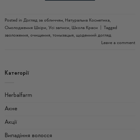
Posted in
Догляд за обличчям
,
Натуральна Косметика
,
Омолодження Шкіри
,
Усi записи
,
Школа Краси
|
Tagged
зволоження
,
очищення
,
тонызацыя
,
щоденний догляд
Leave a comment
Категорії
Herbalfarm
Акне
Акції
Випадіння волосся