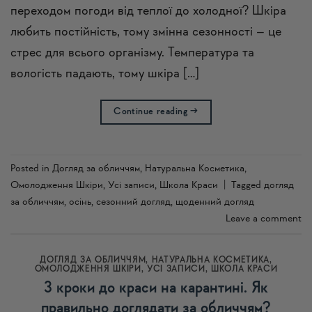
переходом погоди від теплої до холодної? Шкіра
любить постійність, тому змінна сезонності – це
стрес для всього організму. Температура та
вологість падають, тому шкіра […]
Continue reading
→
Posted in
Догляд за обличчям
,
Натуральна Косметика
,
Омолодження Шкіри
,
Усi записи
,
Школа Краси
|
Tagged
догляд
за обличчям
,
осінь
,
сезонний догляд
,
щоденний догляд
Leave a comment
ДОГЛЯД ЗА ОБЛИЧЧЯМ
,
НАТУРАЛЬНА КОСМЕТИКА
,
ОМОЛОДЖЕННЯ ШКІРИ
,
УСI ЗАПИСИ
,
ШКОЛА КРАСИ
3 кроки до краси на карантині. Як
правильно доглядати за обличчям?