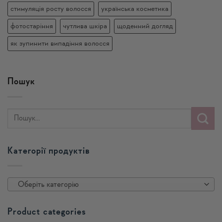
стимуляція росту волосся
українська косметика
фотостаріння
чутлива шкіра
щоденний догляд
як зупинити випадіння волосся
Пошук
Категорії продуктів
Оберіть категорію
Product categories