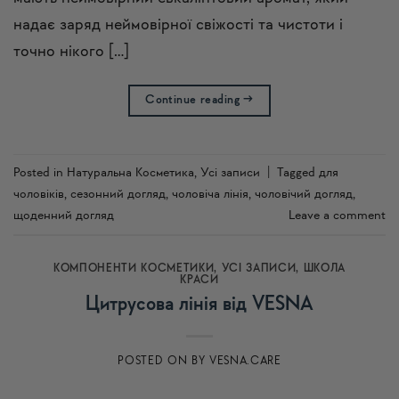
надає заряд неймовірної свіжості та чистоти і
точно нікого […]
Continue reading
→
Posted in
Натуральна Косметика
,
Усi записи
|
Tagged
для
чоловіків
,
сезонний догляд
,
чоловіча лінія
,
чоловічий догляд
,
щоденний догляд
Leave a comment
КОМПОНЕНТИ КОСМЕТИКИ
,
УСI ЗАПИСИ
,
ШКОЛА
КРАСИ
Цитрусова лінія від VESNA
POSTED ON
BY
VESNA.CARE