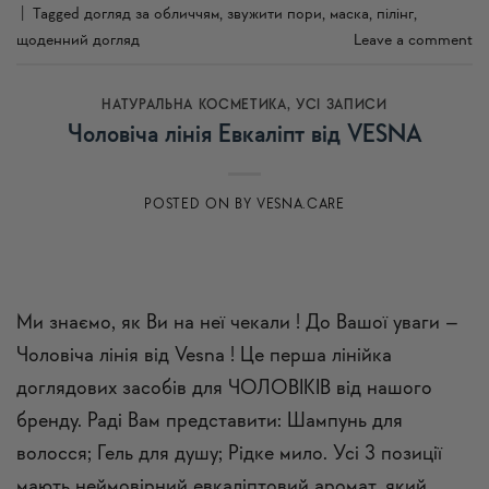
|
Tagged
догляд за обличчям
,
звужити пори
,
маска
,
пілінг
,
щоденний догляд
Leave a comment
НАТУРАЛЬНА КОСМЕТИКА
,
УСI ЗАПИСИ
Чоловіча лінія Евкаліпт від VESNA
POSTED ON
BY
VESNA.CARE
Ми знаємо, як Ви на неї чекали ! До Вашої уваги –
Чоловіча лінія від Vesna ! Це перша лінійка
доглядових засобів для ЧОЛОВІКІВ від нашого
бренду. Раді Вам представити: Шампунь для
волосся; Гель для душу; Рідке мило. Усі 3 позиції
мають неймовірний евкаліптовий аромат, який