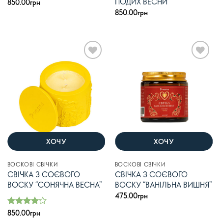
ПОДИХ ВЕСНИ”
850.00
грн
850.00
грн
В
В
список
список
бажань
бажань
ХОЧУ
ХОЧУ
ВОСКОВІ СВІЧКИ
ВОСКОВІ СВІЧКИ
СВІЧКА З СОЄВОГО
СВІЧКА З СОЄВОГО
ВОСКУ “СОНЯЧНА ВЕСНА”
ВОСКУ “ВАНІЛЬНА ВИШНЯ”
475.00
грн
Оцінено
850.00
грн