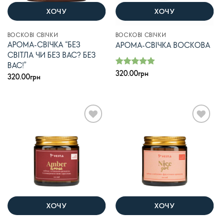
ХОЧУ
ХОЧУ
ВОСКОВІ СВІЧКИ
ВОСКОВІ СВІЧКИ
АРОМА-СВІЧКА “БЕЗ
АРОМА-СВІЧКА ВОСКОВА
СВІТЛА ЧИ БЕЗ ВАС? БЕЗ
ВАС!”
Оцінено в
320.00
грн
320.00
грн
з 5
5
В
В
список
список
бажань
бажань
ХОЧУ
ХОЧУ