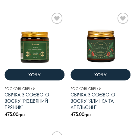
в
з 5
4
В
В
список
список
бажань
бажань
ХОЧУ
ХОЧУ
ВОСКОВІ СВІЧКИ
ВОСКОВІ СВІЧКИ
СВІЧКА З СОЄВОГО
СВІЧКА З СОЄВОГО
ВОСКУ “РІЗДВЯНИЙ
ВОСКУ “ЯЛИНКА ТА
ПРЯНИК”
АПЕЛЬСИН”
475.00
грн
475.00
грн