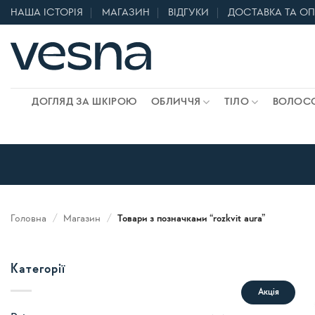
Skip
НАША ІСТОРІЯ
МАГАЗИН
ВІДГУКИ
ДОСТАВКА ТА О
to
content
ДОГЛЯД ЗА ШКІРОЮ
ОБЛИЧЧЯ
ТІЛО
ВОЛОС
Головна
/
Магазин
/
Товари з позначками “rozkvit aura”
Категорії
Акція