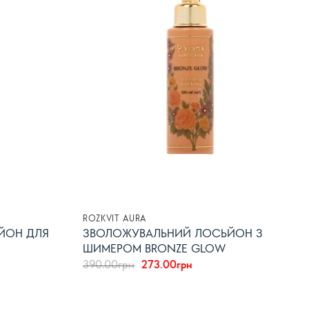
список
список
бажань
бажань
ROZKVIT AURA
ЙОН ДЛЯ
ЗВОЛОЖУВАЛЬНИЙ ЛОСЬЙОН З
ШИМЕРОМ BRONZE GLOW
а
Оригінальна
Поточна
390.00
грн
273.00
грн
ціна:
ціна:
рн.
390.00грн.
273.00грн.