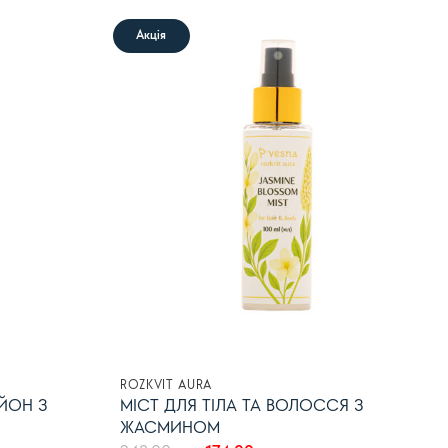
Акція
В
В
список
список
бажань
бажань
ROZKVIT AURA
ЙОН З
МІСТ ДЛЯ ТІЛА ТА ВОЛОССЯ З
ЖАСМИНОМ