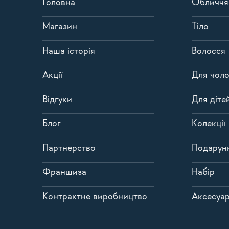
Головна
Обличчя
Магазин
Тіло
Наша історія
Волосся
Акції
Для чоло
Відгуки
Для діте
Блог
Колекції
Партнерство
Подарун
Франшиза
Набір
Контрактне виробництво
Аксесуа