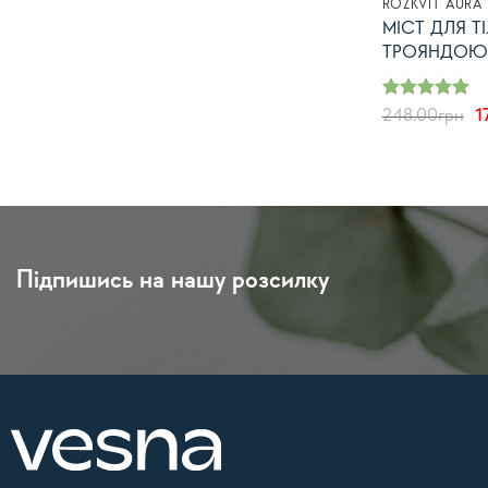
ROZKVIT AURA
МІСТ ДЛЯ Т
ТРОЯНДОЮ
Оцінено в
О
248.00
грн
1
з 5
5
ц
2
Підпишись на нашу розсилку