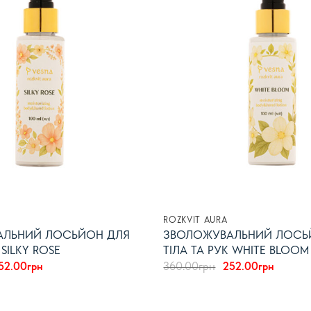
список
бажань
ROZKVIT AURA
АЛЬНИЙ ЛОСЬЙОН ДЛЯ
ЗВОЛОЖУВАЛЬНИЙ ЛОСЬ
 SILKY ROSE
ТІЛА ТА РУК WHITE BLOOM
ригінальна
Поточна
Оригінальна
Поточн
52.00
грн
360.00
грн
252.00
грн
іна:
ціна:
ціна:
ціна:
60.00грн.
252.00грн.
360.00грн.
252.00г