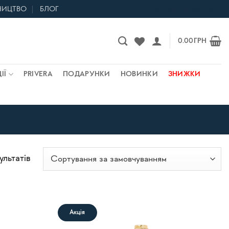
НИЦТВО
БЛОГ
Контакти та магазини
0.00
ГРН
ІЇ
PRIVERA
ПОДАРУНКИ
НОВИНКИ
ЗНИЖКИ
ультатів
Акція
В
В