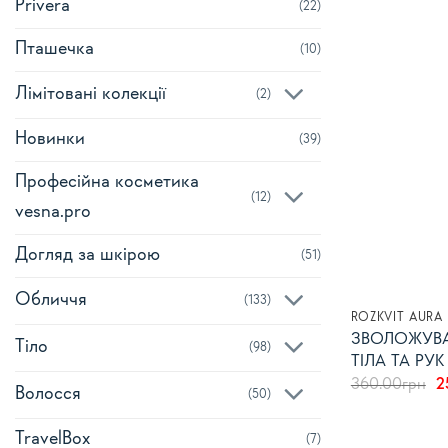
Privera
(22)
Пташечка
(10)
Лімітовані колекції
(2)
Новинки
(39)
Професійна косметика
(12)
vesna.pro
Догляд за шкірою
(51)
Обличчя
(133)
ROZKVIT AURA
ЗВОЛОЖУВ
Тіло
(98)
ТІЛА ТА РУК
О
360.00
грн
2
Волосся
(50)
ц
3
TravelBox
(7)