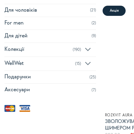
Для чоловіків
(21)
Акція
For men
(2)
Для дітей
(9)
Колекції
(190)
WellWet
(15)
Подарунки
(25)
Аксесуари
(7)
ROZKVIT AURA
ЗВОЛОЖУВ
ШИМЕРОМ P