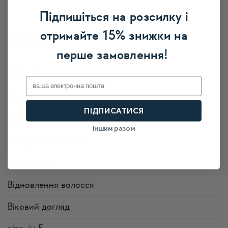
Підпишіться на розсилку і
отримайте 15% знижки на
Категорії
перше замовлення!
Herbalfarm
Email
Акне
ПІДПИСАТИСЯ
Акції
іншим разом
Випадіння волосся
висипання
Відновлення волосся
Віковий догляд