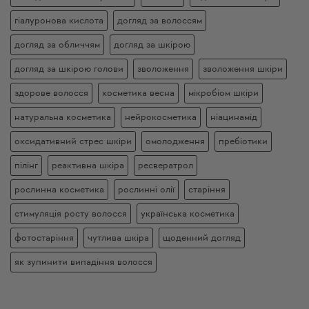
гіалуронова кислота
догляд за волоссям
догляд за обличчям
догляд за шкірою
догляд за шкірою голови
зволоження
зволоження шкіри
здорове волосся
косметика весна
мікробіом шкіри
натуральна косметика
нейрокосметика
ніацинамід
оксидативний стрес шкіри
омолодження
пребіотики
пілінг
реактивна шкіра
ресвератрол
рослинна косметика
рослинні олії
старіння
стимуляція росту волосся
українська косметика
фотостаріння
чутлива шкіра
щоденний догляд
як зупинити випадіння волосся