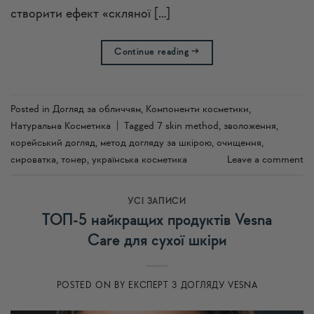
створити ефект «скляної […]
Continue reading
→
Posted in
Догляд за обличчям
,
Компоненти косметики
,
Натуральна Косметика
|
Tagged
7 skin method
,
зволоження
,
корейський догляд
,
метод догляду за шкірою
,
очищення
,
сироватка
,
тонер
,
українська косметика
Leave a comment
УСI ЗАПИСИ
ТОП-5 найкращих продуктів Vesna
Care для сухої шкіри
POSTED ON
BY
ЕКСПЕРТ З ДОГЛЯДУ VESNA