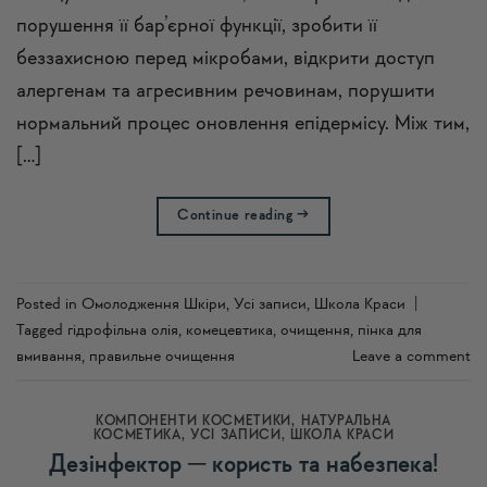
порушення її бар’єрної функції, зробити її
беззахисною перед мікробами, відкрити доступ
алергенам та агресивним речовинам, порушити
нормальний процес оновлення епідермісу. Між тим,
[…]
Continue reading
→
Posted in
Омолодження Шкіри
,
Усi записи
,
Школа Краси
|
Tagged
гідрофільна олія
,
комецевтика
,
очищення
,
пінка для
вмивання
,
правильне очищення
Leave a comment
КОМПОНЕНТИ КОСМЕТИКИ
,
НАТУРАЛЬНА
КОСМЕТИКА
,
УСI ЗАПИСИ
,
ШКОЛА КРАСИ
Дезінфектор ─ користь та набезпека!