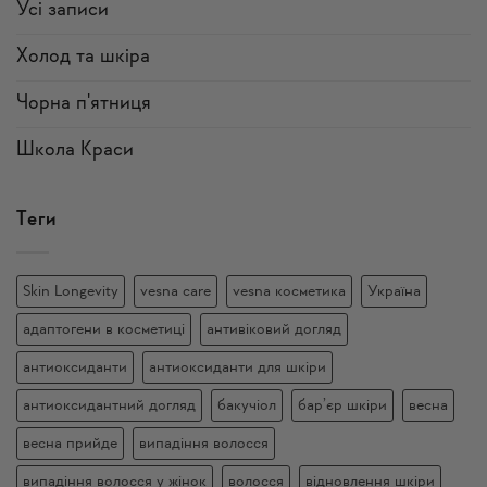
Усi записи
Холод та шкіра
Чорна п'ятниця
Школа Краси
Теги
Skin Longevity
vesna care
vesna косметика
Україна
адаптогени в косметиці
антивіковий догляд
антиоксиданти
антиоксиданти для шкіри
антиоксидантний догляд
бакучіол
бар’єр шкіри
весна
весна прийде
випадіння волосся
випадіння волосся у жінок
волосся
відновлення шкіри