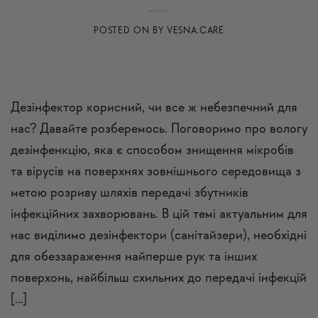
POSTED ON
BY
VESNA.CARE
Дезінфектор корисний, чи все ж небезпечний для
нас? Давайте розберемось. Поговоримо про вологу
дезінфенкцію, яка є способом знищення мікробів
та вірусів на поверхнях зовнішнього середовища з
метою розриву шляхів передачі збутників
інфекційних захворювань. В цій темі актуальним для
нас виділимо дезінфектори (санітайзери), необхідні
для обеззараження найперше рук та інших
поверхонь, найбільш схильних до передачі інфекцій
[…]