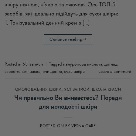
шкіру ніжною, м’якою та сяючою. Ось ТОП-5
засобів, які ідеально підійдуть для сухої шкіри:
1. Тонізувальний денний крем з […]
Continue reading
→
Posted in
Усi записи
|
Tagged
гіалуронова кислота
,
догляд
,
зволоження
,
маска
,
очищення
,
суха шкіра
Leave a comment
ОМОЛОДЖЕННЯ ШКІРИ
,
УСI ЗАПИСИ
,
ШКОЛА КРАСИ
Чи правильно Ви вмиваєтесь? Поради
для молодості шкіри
POSTED ON
BY
VESNA.CARE