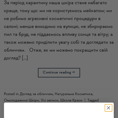
За період карантину наша шкіра стане набагато
краще, тому що: ми не користуємось мейкапом; ми
не робимо агресивні косметичні процедури в
салоні; менше виходимо на вулицю, не збирираємо
пил та бруд, не піддаємось впливу сонця та вітру; а
також можемо приділити увагу собі та доглядати за
обличчям. Отже, як ми можемо покращити свій
догляд? […]
Continue reading
→
Posted in
Догляд за обличчям
,
Натуральна Косметика
,
Омолодження Шкіри
,
Усi записи
,
Школа Краси
|
Tagged
зволоження
,
очищення
,
тонызацыя
,
щоденний догляд
Leave a comment