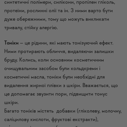
синтетичні полімери, силікони, пропілен гліколь,
протеїни, рослинні олії та ін. З ними варто бути
дуже обережними, тому що можуть викликати
тривалу, стійку алергію.
Тоніки
– це рідини, які мають тонізуючий ефект.
Ними протирають обличчя, видаляючи залишки
бруду. Колись, коли основним косметичним
очищувальним засобом були кольдкреми і
косметичні масла, тоніки були необхідні для
видалення жирної плівки з шкіри. Вважається, що
це допомагає звузити пори, підвищити тонус
шкіри.
Багато тоніків містять добавки (гліколеву, молочну,
саліцилову кислоти, фруктові екстракти),