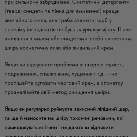
при сильному забрудненні. Синтетичні детергенти
(тверді синдети та пінка для вмивання) краще
звичайного мила, але треба стежити, щоб у
переліку інгредієнтів не було лаурилсульфату. Після
вмивання з милом або синдетами треба нанести на
шкіру косметичну олію або живильний крем.
Якщо ви відчуваєте проблеми зі шкірою: сухість,
подразнення, спалах акне, лущення і т.д. – не
поспішайте купувати черговий крем, а спочатку
проаналізуйте свій метод очищення шкіри.
Якщо ви регулярно руйнуєте захисний ліпідний шар,
та ще й наносите на шкіру токсичні речовини, які
пошкоджують клітини і не дають їм відновити
захисну мантію шкіри, то шкіра стане подразненою,