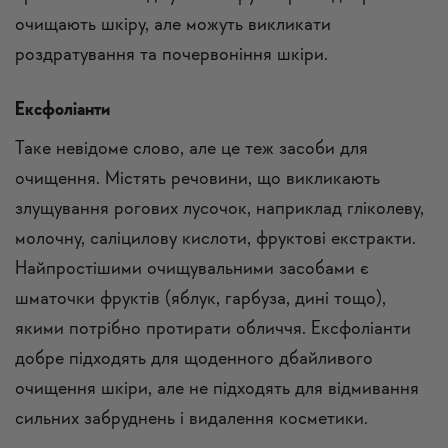
очищають шкіру, але можуть викликати
роздратування та почервоніння шкіри.
Ексфоліанти
Таке невідоме слово, але це теж засоби для
очищення. Містять речовини, що викликають
злущування рогових лусочок, наприклад гліколеву,
молочну, саліцилову кислоти, фруктові екстракти.
Найпростішими очищувальними засобами є
шматочки фруктів (яблук, гарбуза, дині тощо),
якими потрібно протирати обличчя. Ексфоліанти
добре підходять для щоденного дбайливого
очищення шкіри, але не підходять для відмивання
сильних забруднень і видалення косметики.