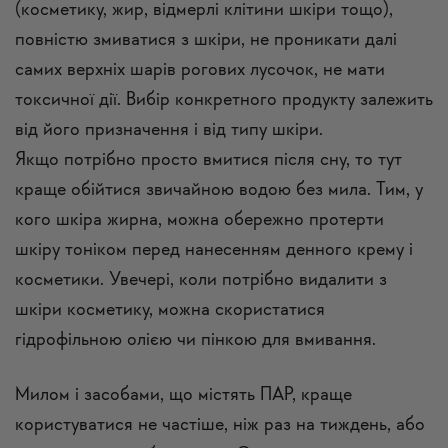
(косметику, жир, відмерлі клітини шкіри тощо),
повністю змиватися з шкіри, не проникати далі
самих верхніх шарів рогових лусочок, не мати
токсичної дії. Вибір конкретного продукту залежить
від його призначення і від типу шкіри.
Якщо потрібно просто вмитися після сну, то тут
краще обійтися звичайною водою без мила. Тим, у
кого шкіра жирна, можна обережно протерти
шкіру тоніком перед нанесенням денного крему і
косметики. Увечері, коли потрібно видалити з
шкіри косметику, можна скористатися
гідрофільною олією
чи
пінкою для вмивання
.
Милом і засобами, що містять ПАР, краще
користуватися не частіше, ніж раз на тиждень, або