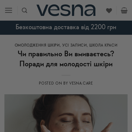
Skip
to
content
Безкоштовна доставка від 2200 грн
ОМОЛОДЖЕННЯ ШКІРИ
,
УСI ЗАПИСИ
,
ШКОЛА КРАСИ
Чи правильно Ви вмиваєтесь?
Поради для молодості шкіри
POSTED ON
BY
VESNA.CARE