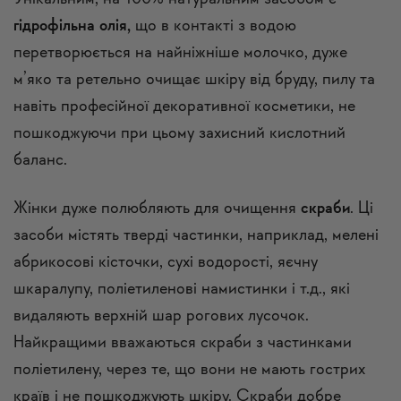
гідрофільна олія
,
що в контакті з водою
перетворюється на найніжніше молочко, дуже
м’яко та ретельно очищає шкіру від бруду, пилу та
навіть професійної декоративної косметики, не
пошкоджуючи при цьому захисний кислотний
баланс.
Жінки дуже полюбляють для очищення
скраби
. Ці
засоби містять тверді частинки, наприклад, мелені
абрикосові кісточки, сухі водорості, яєчну
шкаралупу, поліетиленові намистинки і т.д., які
видаляють верхній шар рогових лусочок.
Найкращими вважаються скраби з частинками
поліетилену, через те, що вони не мають гострих
країв і не пошкоджують шкіру. Скраби добре