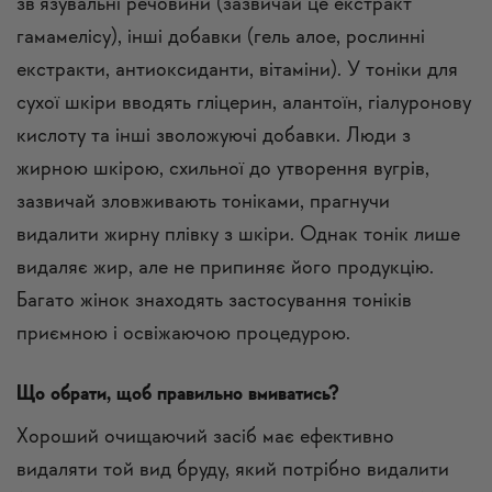
зв’язувальні речовини (зазвичай це екстракт
гамамелісу), інші добавки (гель алое, рослинні
екстракти, антиоксиданти, вітаміни). У тоніки для
сухої шкіри вводять гліцерин, алантоїн, гіалуронову
кислоту та інші зволожуючі добавки. Люди з
жирною шкірою, схильної до утворення вугрів,
зазвичай зловживають тоніками, прагнучи
видалити жирну плівку з шкіри. Однак тонік лише
видаляє жир, але не припиняє його продукцію.
Багато жінок знаходять застосування тоніків
приємною і освіжаючою процедурою.
Що обрати, щоб правильно вмиватись?
Хороший очищаючий засіб має ефективно
видаляти той вид бруду, який потрібно видалити