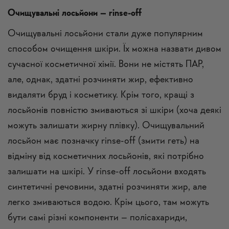
Очищувальні лосьйони – rinse-off
Очищувальні лосьйони стали дуже популярним
способом очищення шкіри. Їх можна назвати дивом
сучасної косметичної хімії. Вони не містять ПАР,
але, однак, здатні розчиняти жир, ефективно
видаляти бруд і косметику. Крім того, кращі з
лосьйонів повністю змиваються зі шкіри (хоча деякі
можуть залишати жирну плівку). Очищувальний
лосьйон має позначку rinse-off (змити геть) на
відміну від косметичних лосьйонів, які потрібно
залишати на шкірі. У rinse-off лосьйони входять
синтетичні речовини, здатні розчиняти жир, але
легко змиваються водою. Крім цього, там можуть
бути самі різні компоненти – полісахариди,