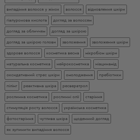
випадіння волосся у жінок
волосся
відновлення шкіри
гіалуронова кислота
догляд за волоссям
догляд за обличчям
догляд за шкірою
догляд за шкірою голови
зволоження
зволоження шкіри
здорове волосся
косметика весна
мікробіом шкіри
натуральна косметика
нейрокосметика
ніацинамід
оксидативний стрес шкіри
омолодження
пребіотики
пілінг
реактивна шкіра
ресвератрол
рослинна косметика
рослинні олії
старіння
стимуляція росту волосся
українська косметика
фотостаріння
чутлива шкіра
щоденний догляд
як зупинити випадіння волосся