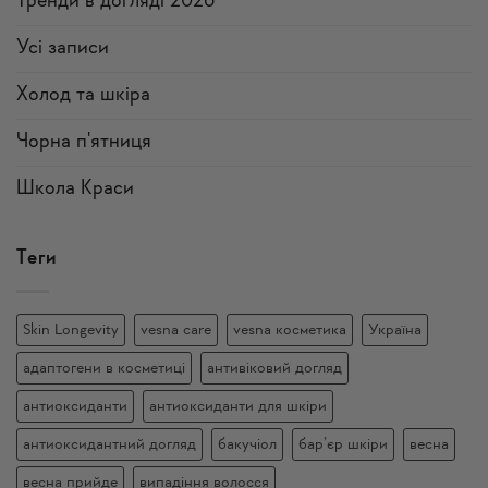
Тренди в догляді 2026
Усi записи
Холод та шкіра
Чорна п'ятниця
Школа Краси
Теги
Skin Longevity
vesna care
vesna косметика
Україна
адаптогени в косметиці
антивіковий догляд
антиоксиданти
антиоксиданти для шкіри
антиоксидантний догляд
бакучіол
бар’єр шкіри
весна
весна прийде
випадіння волосся