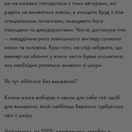
ми не можемо погодитися з тими авторами, які
радять не вмиватися зовсім, а зчищати бруд з тіла
спеціальними лопатками, змащувати його
пахощами та дезодорантами. Чисте, доглянуте тіло
– невіддільна риса зовнішнього вигляду сучасної
жінки та чоловіка. Крім того, не слід забувати, що
ввечері на обличчі у жінки часто буває косметика,
яку необхідно ретельно змивати зі шкіри.
Як тут обійтися без вмивання?
Кожна жінка вибирає з часом для себе той засіб
для вмивання, який найбільш бережно турбується
про її шкіру.
Унікальним, на 100% натуральним засобом є