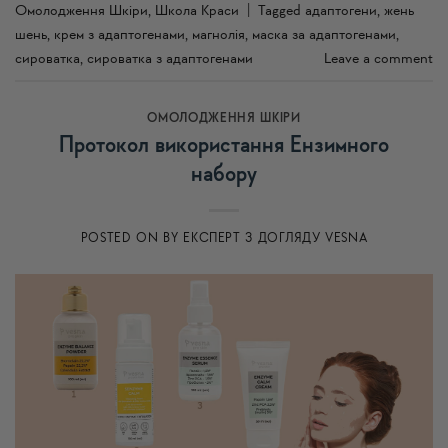
Омолодження Шкіри
,
Школа Краси
|
Tagged
адаптогени
,
жень
шень
,
крем з адаптогенами
,
магнолія
,
маска за адаптогенами
,
сироватка
,
сироватка з адаптогенами
Leave a comment
ОМОЛОДЖЕННЯ ШКІРИ
Протокол використання Ензимного
набору
POSTED ON
BY
ЕКСПЕРТ З ДОГЛЯДУ VESNA