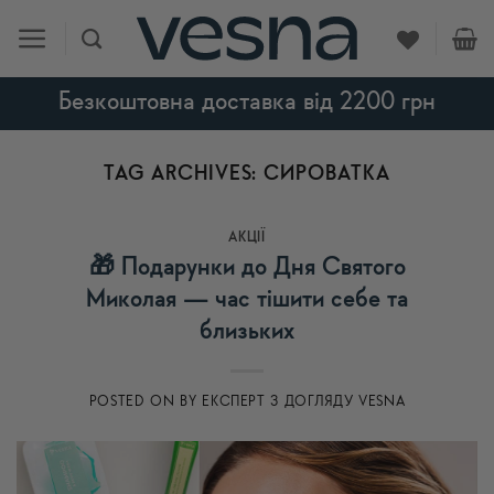
Skip
to
content
Безкоштовна доставка від 2200 грн
TAG ARCHIVES:
СИРОВАТКА
АКЦІЇ
🎁 Подарунки до Дня Святого
Миколая — час тішити себе та
близьких
POSTED ON
BY
ЕКСПЕРТ З ДОГЛЯДУ VESNA