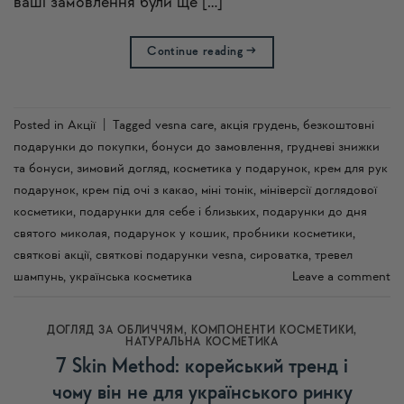
ваші замовлення були ще […]
Continue reading
→
Posted in
Акції
|
Tagged
vesna care
,
акція грудень
,
безкоштовні
подарунки до покупки
,
бонуси до замовлення
,
грудневі знижки
та бонуси
,
зимовий догляд
,
косметика у подарунок
,
крем для рук
подарунок
,
крем під очі з какао
,
міні тонік
,
мініверсії доглядової
косметики
,
подарунки для себе і близьких
,
подарунки до дня
святого миколая
,
подарунок у кошик
,
пробники косметики
,
святкові акції
,
святкові подарунки vesna
,
сироватка
,
тревел
шампунь
,
українська косметика
Leave a comment
ДОГЛЯД ЗА ОБЛИЧЧЯМ
,
КОМПОНЕНТИ КОСМЕТИКИ
,
НАТУРАЛЬНА КОСМЕТИКА
7 Skin Method: корейський тренд і
чому він не для українського ринку