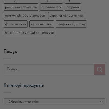
рослинна косметика
рослинні олії
старіння
стимуляція росту волосся
українська косметика
фотостаріння
чутлива шкіра
щоденний догляд
як зупинити випадіння волосся
Пошук
Категорії продуктів
Оберіть категорію