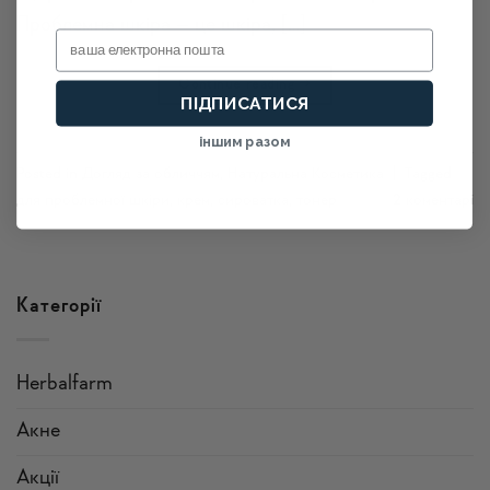
Проблемна шкіра – це шкіра, […]
Email
Continue reading
→
ПІДПИСАТИСЯ
іншим разом
Posted in
Догляд за обличчям
,
Натуральна Косметика
|
Tagged
для проблемної шкіри
,
крем
,
сироватка
,
тонер
2
коментарі
Категорії
Herbalfarm
Акне
Акції