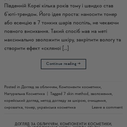
Південній Кореї кілька років тому і швидко став
б’юті-трендом. Його ідея проста: наносити тонер
або есенцію в 7 тонких шарів поспіль, не чекаючи
повного висихання. Такий спосіб мав на меті
максимально зволожити шкіру, закріпити вологу та
створити ефект «скляної […]
Continue reading
→
Posted in
Догляд за обличчям
,
Компоненти косметики
,
Натуральна Косметика
|
Tagged
7 skin method
,
зволоження
,
корейський догляд
,
метод догляду за шкірою
,
очищення
,
сироватка
,
тонер
,
українська косметика
Leave a comment
ДОГЛЯД ЗА ОБЛИЧЧЯМ
,
КОМПОНЕНТИ КОСМЕТИКИ
,