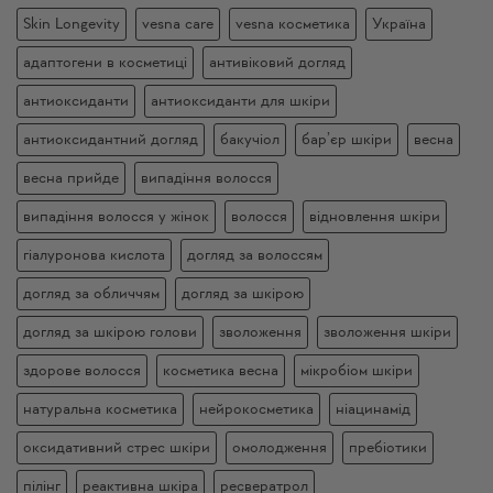
Skin Longevity
vesna care
vesna косметика
Україна
адаптогени в косметиці
антивіковий догляд
антиоксиданти
антиоксиданти для шкіри
антиоксидантний догляд
бакучіол
бар’єр шкіри
весна
весна прийде
випадіння волосся
випадіння волосся у жінок
волосся
відновлення шкіри
гіалуронова кислота
догляд за волоссям
догляд за обличчям
догляд за шкірою
догляд за шкірою голови
зволоження
зволоження шкіри
здорове волосся
косметика весна
мікробіом шкіри
натуральна косметика
нейрокосметика
ніацинамід
оксидативний стрес шкіри
омолодження
пребіотики
пілінг
реактивна шкіра
ресвератрол