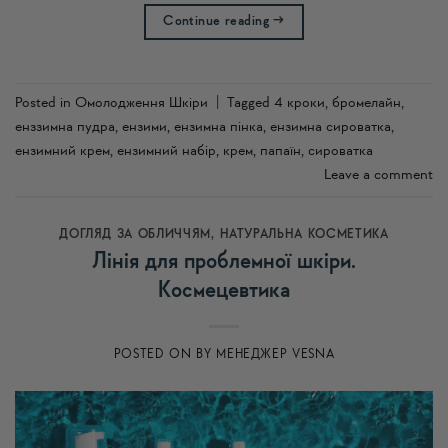
Continue reading
→
Posted in
Омолодження Шкіри
|
Tagged
4 кроки
,
бромелайн
,
енззимна пудра
,
ензими
,
ензимна пінка
,
ензимна сироватка
,
ензимний крем
,
ензимний набір
,
крем
,
папаїн
,
сироватка
Leave a comment
ДОГЛЯД ЗА ОБЛИЧЧЯМ
,
НАТУРАЛЬНА КОСМЕТИКА
Лінія для проблемної шкіри.
Космецевтика
POSTED ON
BY
МЕНЕДЖЕР VESNA