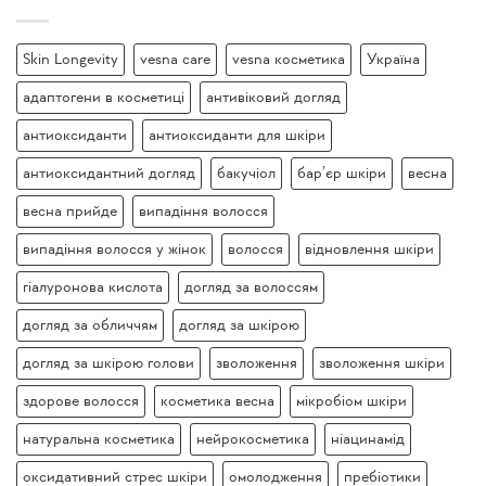
Skin Longevity
vesna care
vesna косметика
Україна
адаптогени в косметиці
антивіковий догляд
антиоксиданти
антиоксиданти для шкіри
антиоксидантний догляд
бакучіол
бар’єр шкіри
весна
весна прийде
випадіння волосся
випадіння волосся у жінок
волосся
відновлення шкіри
гіалуронова кислота
догляд за волоссям
догляд за обличчям
догляд за шкірою
догляд за шкірою голови
зволоження
зволоження шкіри
здорове волосся
косметика весна
мікробіом шкіри
натуральна косметика
нейрокосметика
ніацинамід
оксидативний стрес шкіри
омолодження
пребіотики