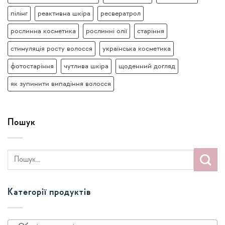
пілінг
реактивна шкіра
ресвератрол
рослинна косметика
рослинні олії
старіння
стимуляція росту волосся
українська косметика
фотостаріння
чутлива шкіра
щоденний догляд
як зупинити випадіння волосся
Пошук
Категорії продуктів