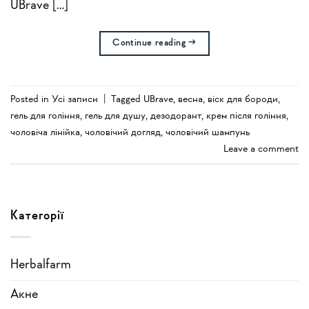
UBrave […]
Continue reading
→
Posted in
Усi записи
|
Tagged
UBrave
,
весна
,
віск для бороди
,
гель для гоління
,
гель для душу
,
дезодорант
,
крем після гоління
,
чоловіча лінійка
,
чоловічий догляд
,
чоловічий шампунь
Leave a comment
Категорії
Herbalfarm
Акне