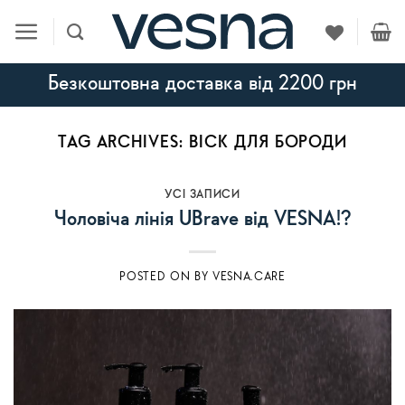
Skip
to
content
Безкоштовна доставка від 2200 грн
TAG ARCHIVES:
ВІСК ДЛЯ БОРОДИ
УСI ЗАПИСИ
Чоловіча лінія UBrave від VESNA!?
POSTED ON
BY
VESNA.CARE