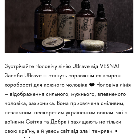
Зустрічайте Чоловічу лінію UBrave від VESNA!
Засоби UBrave – стануть справжнім еліксиром
хоробрості для кожного чоловіка ❤️‍ Чоловіча лінія
– відображення сильного, мужнього, впевненого
чоловіка, захисника. Вона присвячена сміливим,
незламним, нескореним українським воїнам, які є
воїнами Світла та Добра і захищають не тільки
свою країну, а й увесь світ від зла і темряви. ▪️