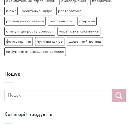
оксидативний стрес шкіри
омолодження
пребіотики
пілінг
реактивна шкіра
ресвератрол
рослинна косметика
рослинні олії
старіння
стимуляція росту волосся
українська косметика
фотостаріння
чутлива шкіра
щоденний догляд
як зупинити випадіння волосся
Пошук
Категорії продуктів