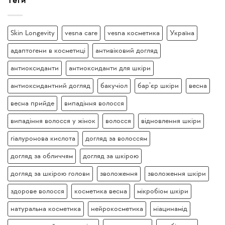
Теги
Skin Longevity
vesna care
vesna косметика
Україна
адаптогени в косметиці
антивіковий догляд
антиоксиданти
антиоксиданти для шкіри
антиоксидантний догляд
бакучіол
бар’єр шкіри
весна
весна прийде
випадіння волосся
випадіння волосся у жінок
волосся
відновлення шкіри
гіалуронова кислота
догляд за волоссям
догляд за обличчям
догляд за шкірою
догляд за шкірою голови
зволоження
зволоження шкіри
здорове волосся
косметика весна
мікробіом шкіри
натуральна косметика
нейрокосметика
ніацинамід