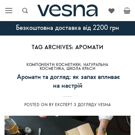
Skip
to
content
Безкоштовна доставка від 2200 грн
TAG ARCHIVES:
АРОМАТИ
КОМПОНЕНТИ КОСМЕТИКИ
,
НАТУРАЛЬНА
КОСМЕТИКА
,
ШКОЛА КРАСИ
Аромати та догляд: як запах впливає
на настрій
POSTED ON
BY
ЕКСПЕРТ З ДОГЛЯДУ VESNA