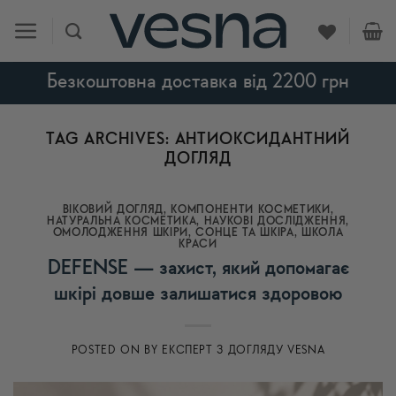
Skip
to
content
Безкоштовна доставка від 2200 грн
TAG ARCHIVES:
АНТИОКСИДАНТНИЙ
ДОГЛЯД
ВІКОВИЙ ДОГЛЯД
,
КОМПОНЕНТИ КОСМЕТИКИ
,
НАТУРАЛЬНА КОСМЕТИКА
,
НАУКОВІ ДОСЛІДЖЕННЯ
,
ОМОЛОДЖЕННЯ ШКІРИ
,
СОНЦЕ ТА ШКІРА
,
ШКОЛА
КРАСИ
DEFENSE — захист, який допомагає
шкірі довше залишатися здоровою
POSTED ON
BY
ЕКСПЕРТ З ДОГЛЯДУ VESNA