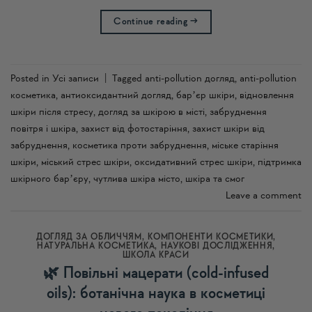
Continue reading
→
Posted in
Усi записи
|
Tagged
anti-pollution догляд
,
anti-pollution
косметика
,
антиоксидантний догляд
,
барʼєр шкіри
,
відновлення
шкіри після стресу
,
догляд за шкірою в місті
,
забруднення
повітря і шкіра
,
захист від фотостаріння
,
захист шкіри від
забруднення
,
косметика проти забруднення
,
міське старіння
шкіри
,
міський стрес шкіри
,
оксидативний стрес шкіри
,
підтримка
шкірного барʼєру
,
чутлива шкіра місто
,
шкіра та смог
Leave a comment
ДОГЛЯД ЗА ОБЛИЧЧЯМ
,
КОМПОНЕНТИ КОСМЕТИКИ
,
НАТУРАЛЬНА КОСМЕТИКА
,
НАУКОВІ ДОСЛІДЖЕННЯ
,
ШКОЛА КРАСИ
🌿 Повільні мацерати (cold-infused
oils): ботанічна наука в косметиці