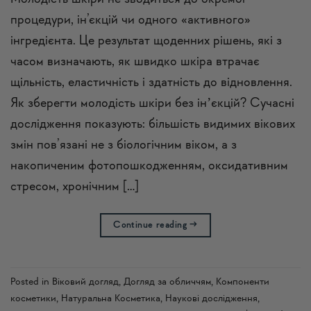
процедури, ін’єкцій чи одного «активного»
інгредієнта. Це результат щоденних рішень, які з
часом визначають, як швидко шкіра втрачає
щільність, еластичність і здатність до відновлення.
Як зберегти молодість шкіри без інʼєкцій? Сучасні
дослідження показують: більшість видимих вікових
змін пов’язані не з біологічним віком, а з
накопиченим фотопошкодженням, оксидативним
стресом, хронічним […]
Continue reading
→
Posted in
Віковий догляд
,
Догляд за обличчям
,
Компоненти
косметики
,
Натуральна Косметика
,
Наукові дослідження
,