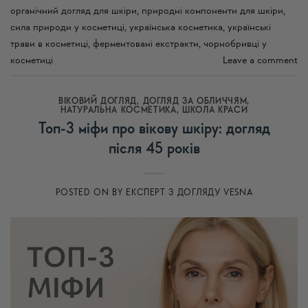
органічний догляд для шкіри
,
природні компоненти для шкіри
,
сила природи у косметиці
,
українська косметика
,
українські
трави в косметиці
,
ферментовані екстракти
,
чорнобривці у
косметиці
Leave a comment
ВІКОВИЙ ДОГЛЯД
,
ДОГЛЯД ЗА ОБЛИЧЧЯМ
,
НАТУРАЛЬНА КОСМЕТИКА
,
ШКОЛА КРАСИ
Топ-3 міфи про вікову шкіру: догляд
після 45 років
POSTED ON
BY
ЕКСПЕРТ З ДОГЛЯДУ VESNA