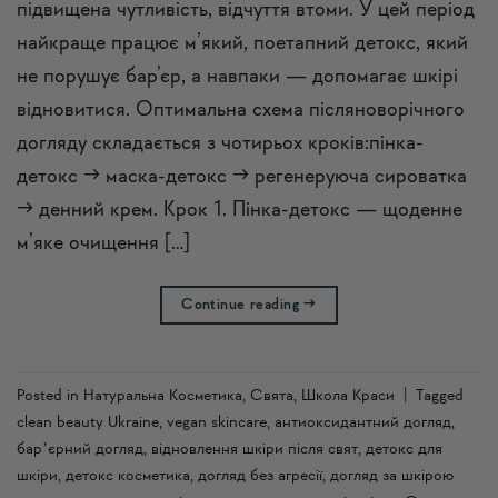
підвищена чутливість, відчуття втоми. У цей період
найкраще працює м’який, поетапний детокс, який
не порушує бар’єр, а навпаки — допомагає шкірі
відновитися. Оптимальна схема післяноворічного
догляду складається з чотирьох кроків:пінка-
детокс → маска-детокс → регенеруюча сироватка
→ денний крем. Крок 1. Пінка-детокс — щоденне
м’яке очищення […]
Continue reading
→
Posted in
Натуральна Косметика
,
Свята
,
Школа Краси
|
Tagged
clean beauty Ukraine
,
vegan skincare
,
антиоксидантний догляд
,
барʼєрний догляд
,
відновлення шкіри після свят
,
детокс для
шкіри
,
детокс косметика
,
догляд без агресії
,
догляд за шкірою