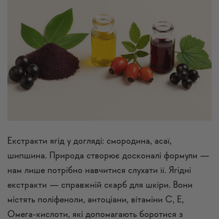
Екстракти ягід у догляді: смородина, асаї,
шипшина. Природа створює досконалі формули —
нам лише потрібно навчитися слухати її. Ягідні
екстракти — справжній скарб для шкіри. Вони
містять поліфеноли, антоціани, вітаміни С, Е,
Омега-кислоти, які допомагають боротися з