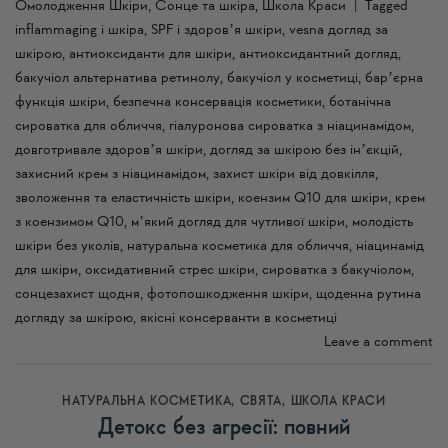
Омолодження Шкіри
,
Сонце та шкіра
,
Школа Краси
|
Tagged
inflammaging і шкіра
,
SPF і здоровʼя шкіри
,
vesna догляд за
шкірою
,
антиоксиданти для шкіри
,
антиоксидантний догляд
,
бакучіол альтернатива ретинолу
,
бакучіол у косметиці
,
барʼєрна
функція шкіри
,
безпечна консервація косметики
,
ботанічна
сироватка для обличчя
,
гіалуронова сироватка з ніацинамідом
,
довготривале здоровʼя шкіри
,
догляд за шкірою без інʼєкцій
,
захисний крем з ніацинамідом
,
захист шкіри від довкілля
,
зволоження та еластичність шкіри
,
коензим Q10 для шкіри
,
крем
з коензимом Q10
,
мʼякий догляд для чутливої шкіри
,
молодість
шкіри без уколів
,
натуральна косметика для обличчя
,
ніацинамід
для шкіри
,
оксидативний стрес шкіри
,
сироватка з бакучіолом
,
сонцезахист щодня
,
фотопошкодження шкіри
,
щоденна рутина
догляду за шкірою
,
якісні консерванти в косметиці
Leave a comment
НАТУРАЛЬНА КОСМЕТИКА
,
СВЯТА
,
ШКОЛА КРАСИ
Детокс без агресії: повний