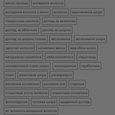
весна прийде
випадіння волосся
випадіння волосся у жінок
волосся
відновлення шкіри
гіалуронова кислота
догляд за волоссям
догляд за обличчям
догляд за шкірою
догляд за шкірою голови
зволоження
зволоження шкіри
здорове волосся
косметика весна
мікробіом шкіри
натуральна косметика
нейрокосметика
ніацинамід
оксидативний стрес шкіри
омолодження
пребіотики
пілінг
реактивна шкіра
ресвератрол
рослинна косметика
рослинні олії
старіння
стимуляція росту волосся
українська косметика
фотостаріння
чутлива шкіра
щоденний догляд
як зупинити випадіння волосся