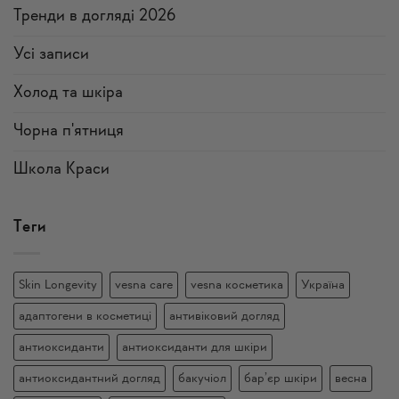
Тренди в догляді 2026
Усi записи
Холод та шкіра
Чорна п'ятниця
Школа Краси
Теги
Skin Longevity
vesna care
vesna косметика
Україна
адаптогени в косметиці
антивіковий догляд
антиоксиданти
антиоксиданти для шкіри
антиоксидантний догляд
бакучіол
бар’єр шкіри
весна