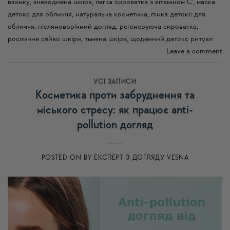
взимку
,
зневоднена шкіра
,
легка сироватка з вітаміном C
,
маска
детокс для обличчя
,
натуральна косметика
,
пінка детокс для
обличчя
,
післяноворічний догляд
,
регенеруюча сироватка
,
рослинне сяйво шкіри
,
тьмяна шкіра
,
щоденний детокс ритуал
Leave a comment
УСI ЗАПИСИ
Косметика проти забруднення та
міського стресу: як працює anti-
pollution догляд
POSTED ON
BY
ЕКСПЕРТ З ДОГЛЯДУ VESNA