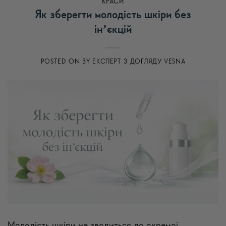
КРАСИ
Як зберегти молодість шкіри без
інʼєкцій
POSTED ON
BY
ЕКСПЕРТ З ДОГЛЯДУ VESNA
Молодість шкіри не зводиться до окремої