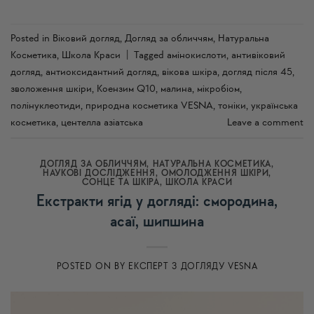
Posted in
Віковий догляд
,
Догляд за обличчям
,
Натуральна
Косметика
,
Школа Краси
|
Tagged
амінокислоти
,
антивіковий
догляд
,
антиоксидантний догляд
,
вікова шкіра
,
догляд після 45
,
зволоження шкіри
,
Коензим Q10
,
малина
,
мікробіом
,
полінуклеотиди
,
природна косметика VESNA
,
тоніки
,
українська
косметика
,
центелла азіатська
Leave a comment
ДОГЛЯД ЗА ОБЛИЧЧЯМ
,
НАТУРАЛЬНА КОСМЕТИКА
,
НАУКОВІ ДОСЛІДЖЕННЯ
,
ОМОЛОДЖЕННЯ ШКІРИ
,
СОНЦЕ ТА ШКІРА
,
ШКОЛА КРАСИ
Екстракти ягід у догляді: смородина,
асаї, шипшина
POSTED ON
BY
ЕКСПЕРТ З ДОГЛЯДУ VESNA