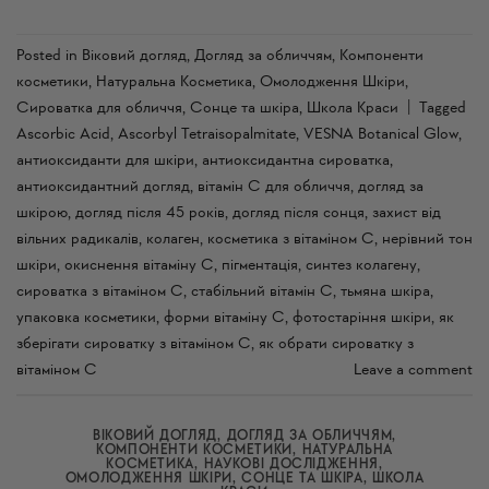
Posted in
Віковий догляд
,
Догляд за обличчям
,
Компоненти
косметики
,
Натуральна Косметика
,
Омолодження Шкіри
,
Сироватка для обличчя
,
Сонце та шкіра
,
Школа Краси
|
Tagged
Ascorbic Acid
,
Ascorbyl Tetraisopalmitate
,
VESNA Botanical Glow
,
антиоксиданти для шкіри
,
антиоксидантна сироватка
,
антиоксидантний догляд
,
вітамін С для обличчя
,
догляд за
шкірою
,
догляд після 45 років
,
догляд після сонця
,
захист від
вільних радикалів
,
колаген
,
косметика з вітаміном С
,
нерівний тон
шкіри
,
окиснення вітаміну С
,
пігментація
,
синтез колагену
,
сироватка з вітаміном С
,
стабільний вітамін С
,
тьмяна шкіра
,
упаковка косметики
,
форми вітаміну С
,
фотостаріння шкіри
,
як
зберігати сироватку з вітаміном С
,
як обрати сироватку з
вітаміном С
Leave a comment
ВІКОВИЙ ДОГЛЯД
,
ДОГЛЯД ЗА ОБЛИЧЧЯМ
,
КОМПОНЕНТИ КОСМЕТИКИ
,
НАТУРАЛЬНА
КОСМЕТИКА
,
НАУКОВІ ДОСЛІДЖЕННЯ
,
ОМОЛОДЖЕННЯ ШКІРИ
,
СОНЦЕ ТА ШКІРА
,
ШКОЛА