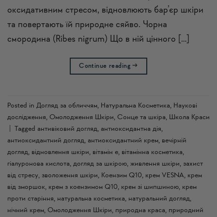
оксидативним стресом, відновлюють бар’єр шкіри
та повертають їй природне сяйво. Чорна
смородина (Ribes nigrum) Що в ній цінного […]
Continue reading
→
Posted in
Догляд за обличчям
,
Натуральна Косметика
,
Наукові
дослідження
,
Омолодження Шкіри
,
Сонце та шкіра
,
Школа Краси
|
Tagged
антивіковий догляд
,
антиоксидантна дія
,
антиоксидантний догляд
,
антиоксидантний крем
,
вечірній
догляд
,
відновлення шкіри
,
вітамін е
,
вітамінна косметика
,
гіалуронова кислота
,
догляд за шкірою
,
живлення шкіри
,
захист
від стресу
,
зволоження шкіри
,
Коензим Q10
,
крем VESNA
,
крем
від зморшок
,
крем з коензимом Q10
,
крем зі шипшиною
,
крем
проти старіння
,
натуральна косметика
,
натуральний догляд
,
нічний крем
,
Омолодження Шкіри
,
природна краса
,
природний