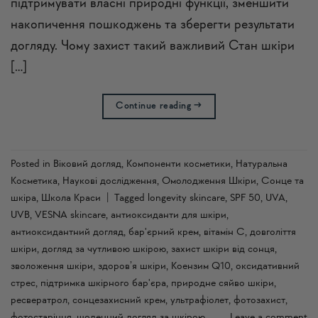
підтримувати власні природні функції, зменшити
накопичення пошкоджень та зберегти результати
догляду. Чому захист такий важливий Стан шкіри
[…]
Continue reading
→
Posted in
Віковий догляд
,
Компоненти косметики
,
Натуральна
Косметика
,
Наукові дослідження
,
Омолодження Шкіри
,
Сонце та
шкіра
,
Школа Краси
|
Tagged
longevity skincare
,
SPF 50
,
UVA
,
UVB
,
VESNA skincare
,
антиоксиданти для шкіри
,
антиоксидантний догляд
,
бар'єрний крем
,
вітамін С
,
довголіття
шкіри
,
догляд за чутливою шкірою
,
захист шкіри від сонця
,
зволоження шкіри
,
здоров’я шкіри
,
Коензим Q10
,
оксидативний
стрес
,
підтримка шкірного бар'єра
,
природне сяйво шкіри
,
ресвератрол
,
сонцезахисний крем
,
ультрафіолет
,
фотозахист
,
фотостаріння
,
щоденний догляд за шкірою
Leave a comment