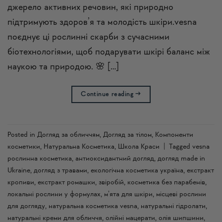
джерело активних речовин, які природно
підтримують здоров’я та молодість шкіри.vesna
поєднує ці рослинні скарби з сучасними
біотехнологіями, щоб подарувати шкірі баланс між
наукою та природою. 🌸 […]
Continue reading
→
Posted in
Догляд за обличчям
,
Догляд за тілом
,
Компоненти
косметики
,
Натуральна Косметика
,
Школа Краси
|
Tagged
vesna
рослинна косметика
,
антиоксидантний догляд
,
догляд made in
Ukraine
,
догляд з травами
,
екологічна косметика україна
,
екстракт
кропиви
,
екстракт ромашки
,
звіробій
,
косметика без парабенів
,
локальні рослини у формулах
,
м’ята для шкіри
,
місцеві рослини
для догляду
,
натуральна косметика vesna
,
натуральні гідролати
,
натуральні креми для обличчя
,
олійні мацерати
,
олія шипшини
,