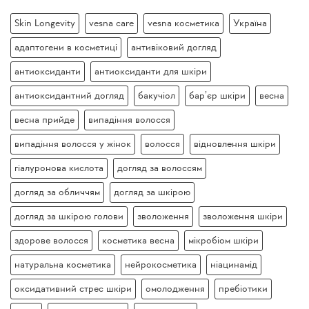
Skin Longevity
vesna care
vesna косметика
Україна
адаптогени в косметиці
антивіковий догляд
антиоксиданти
антиоксиданти для шкіри
антиоксидантний догляд
бакучіол
бар’єр шкіри
весна
весна прийде
випадіння волосся
випадіння волосся у жінок
волосся
відновлення шкіри
гіалуронова кислота
догляд за волоссям
догляд за обличчям
догляд за шкірою
догляд за шкірою голови
зволоження
зволоження шкіри
здорове волосся
косметика весна
мікробіом шкіри
натуральна косметика
нейрокосметика
ніацинамід
оксидативний стрес шкіри
омолодження
пребіотики