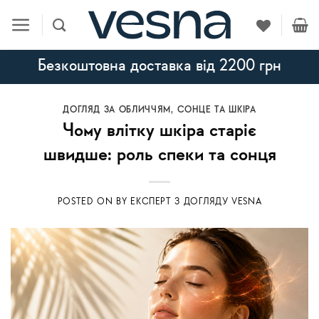
Skip
to
content
Безкоштовна доставка від 2200 грн
ДОГЛЯД ЗА ОБЛИЧЧЯМ
,
СОНЦЕ ТА ШКІРА
Чому влітку шкіра старіє
швидше: роль спеки та сонця
POSTED ON
BY
ЕКСПЕРТ З ДОГЛЯДУ VESNA