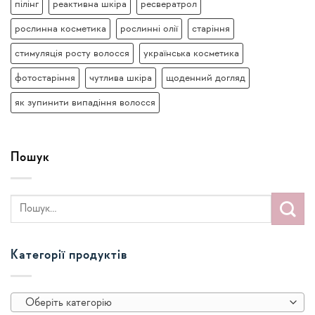
пілінг
реактивна шкіра
ресвератрол
рослинна косметика
рослинні олії
старіння
стимуляція росту волосся
українська косметика
фотостаріння
чутлива шкіра
щоденний догляд
як зупинити випадіння волосся
Пошук
Категорії продуктів
Оберіть категорію