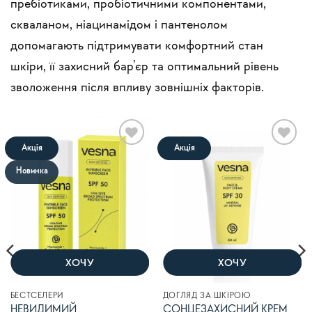
пребіотиками, пробіотичними компонентами,
скваланом, ніацинамідом і пантенолом
допомагають підтримувати комфортний стан
шкіри, її захисний бар’єр та оптимальний рівень
зволоження після впливу зовнішніх факторів.
Акція
Акція
В
В
список
список
Новинка
бажань
бажань
ХОЧУ
ХОЧУ
БЕСТСЕЛЕРИ
ДОГЛЯД ЗА ШКІРОЮ
НЕВИДИМИЙ
СОНЦЕЗАХИСНИЙ КРЕМ