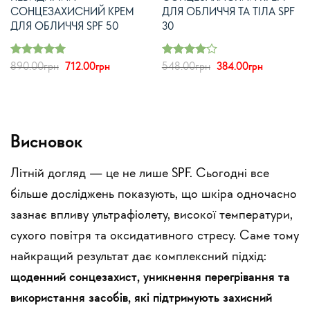
СОНЦЕЗАХИСНИЙ КРЕМ
ДЛЯ ОБЛИЧЧЯ ТА ТІЛА SPF
ДЛЯ ОБЛИЧЧЯ SPF 50
30
Оцінено в
Оцінено
Оригінальна
Поточна
Оригінальна
Поточна
890.00
грн
712.00
грн
548.00
грн
384.00
грн
з 5
в
з 5
ціна:
ціна:
ціна:
ціна:
5
4
890.00грн.
712.00грн.
548.00грн.
384.00грн
а
0грн.
Висновок
Літній догляд — це не лише SPF. Сьогодні все
більше досліджень показують, що шкіра одночасно
зазнає впливу ультрафіолету, високої температури,
сухого повітря та оксидативного стресу. Саме тому
найкращий результат дає комплексний підхід:
щоденний сонцезахист, уникнення перегрівання та
використання засобів, які підтримують захисний