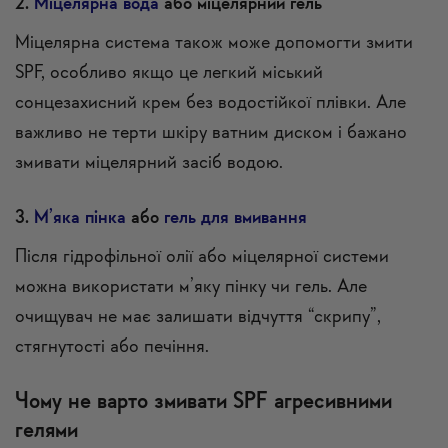
2.
Міцелярна вода
або міцелярний гель
Міцелярна система також може допомогти змити
SPF, особливо якщо це легкий міський
сонцезахисний крем без водостійкої плівки. Але
важливо не терти шкіру ватним диском і бажано
змивати міцелярний засіб водою.
3.
М’яка пінка
або
гель для вмивання
Після гідрофільної олії або міцелярної системи
можна використати м’яку пінку чи гель. Але
очищувач не має залишати відчуття “скрипу”,
стягнутості або печіння.
Чому не варто змивати SPF агресивними
гелями