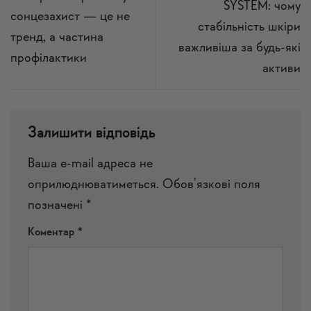
SYSTEM: чому
сонцезахист — це не
стабільність шкіри
тренд, а частина
важливіша за будь-які
профілактики
активи
Залишити відповідь
Ваша e-mail адреса не
оприлюднюватиметься.
Обов’язкові поля
позначені
*
Коментар
*