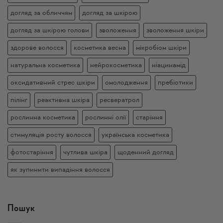
догляд за обличчям
догляд за шкірою
догляд за шкірою голови
зволоження
зволоження шкіри
здорове волосся
косметика весна
мікробіом шкіри
натуральна косметика
нейрокосметика
ніацинамід
оксидативний стрес шкіри
омолодження
пребіотики
пілінг
реактивна шкіра
ресвератрол
рослинна косметика
рослинні олії
старіння
стимуляція росту волосся
українська косметика
фотостаріння
чутлива шкіра
щоденний догляд
як зупинити випадіння волосся
Пошук