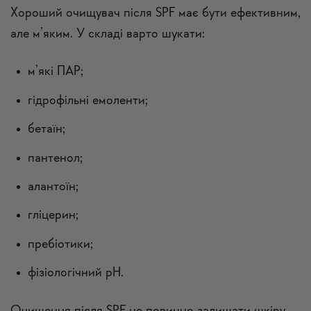
Хороший очищувач після SPF має бути ефективним,
але м’яким. У складі варто шукати:
м’які ПАР;
гідрофільні емоленти;
бетаїн;
пантенол;
алантоїн;
гліцерин;
пребіотики;
фізіологічний pH.