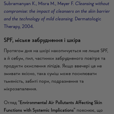
Subramanyan K., Misra M., Meyer F.
Cleansing without
compromise: the impact of cleansers on the skin barrier
and the technology of mild cleansing.
Dermatologic
Therapy, 2004.
SPF, міське забруднення і шкіра
Протягом дня на шкірі накопичується не лише SPF,
а й себум, пил, частинки забрудненого повітря та
продукти окислення ліпідів. Якщо ввечері це не
змивати якісно, така суміш може посилювати
тьмяність, забиті пори, подразнення та
мікрозапалення.
Огляд
“Environmental Air Pollutants Affecting Skin
Functions with Systemic Implications”
пояснює, що