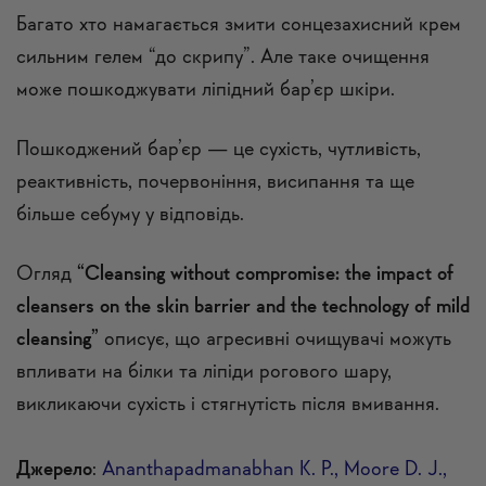
Багато хто намагається змити сонцезахисний крем
сильним гелем “до скрипу”. Але таке очищення
може пошкоджувати ліпідний бар’єр шкіри.
Пошкоджений бар’єр — це сухість, чутливість,
реактивність, почервоніння, висипання та ще
більше себуму у відповідь.
Огляд
“Cleansing without compromise: the impact of
cleansers on the skin barrier and the technology of mild
cleansing”
описує, що агресивні очищувачі можуть
впливати на білки та ліпіди рогового шару,
викликаючи сухість і стягнутість після вмивання.
Джерело
:
Ananthapadmanabhan K. P., Moore D. J.,