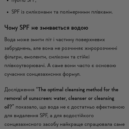
hybrid SPF;
SPF із силіконами та полімерними плівками.
Чому SPF не змивається водою
Вода може змити піт і частину поверхневих
забруднень, але вона не розчиняє жиророзчинні
фільтри, емоленти, силікони та стійкі
плівкоутворювачі. А саме вони часто є основою
сучасних сонцезахисних формул.
Дослідження
“The optimal cleansing method for the
removal of sunscreen: water, cleanser or cleansing
oil?”
показало, що вода не є достатньо ефективною
для видалення SPF, а для водостійкого
сонцезахисного засобу найкраще спрацювала саме