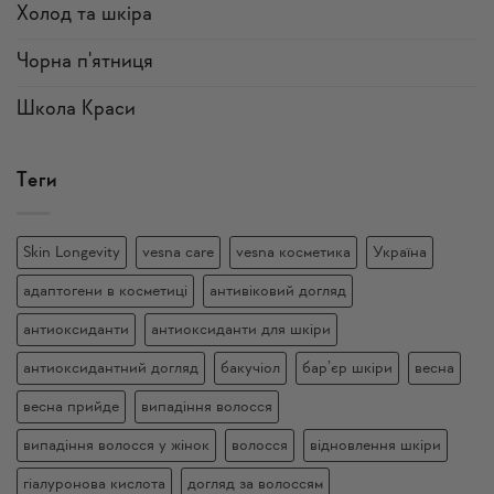
Холод та шкіра
Чорна п'ятниця
Школа Краси
Теги
Skin Longevity
vesna care
vesna косметика
Україна
адаптогени в косметиці
антивіковий догляд
антиоксиданти
антиоксиданти для шкіри
антиоксидантний догляд
бакучіол
бар’єр шкіри
весна
весна прийде
випадіння волосся
випадіння волосся у жінок
волосся
відновлення шкіри
гіалуронова кислота
догляд за волоссям