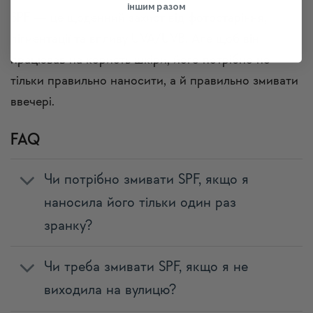
іншим разом
SPF — це щоденний захист від фотостаріння,
пігментації та впливу UVA/UVB. Але щоб він
працював на користь шкіри, його потрібно не
тільки правильно наносити, а й правильно змивати
ввечері.
FAQ
Чи потрібно змивати SPF, якщо я
наносила його тільки один раз
зранку?
Чи треба змивати SPF, якщо я не
виходила на вулицю?