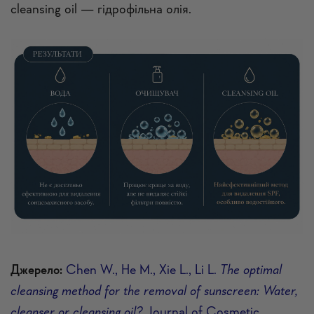
cleansing oil — гідрофільна олія.
Джерело:
Chen W., He M., Xie L., Li L.
The optimal
cleansing method for the removal of sunscreen: Water,
cleanser or cleansing oil?
Journal of Cosmetic