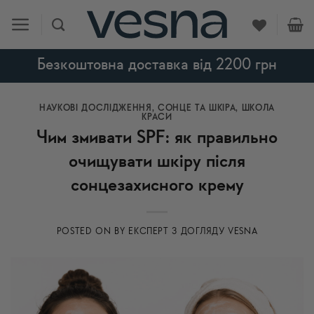
Skip
to
content
Безкоштовна доставка від 2200 грн
НАУКОВІ ДОСЛІДЖЕННЯ
,
СОНЦЕ ТА ШКІРА
,
ШКОЛА
КРАСИ
Чим змивати SPF: як правильно
очищувати шкіру після
сонцезахисного крему
POSTED ON
BY
ЕКСПЕРТ З ДОГЛЯДУ VESNA