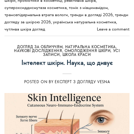
шкіри
,
пробіотики в косметиці
,
реактивна шкіра
,
супероксиддисмутаза косметика
,
тонік з ніацинамідом
,
трансепідермальна втрата вологи
,
тренди в догляді 2026
,
тренди
догляду за шкірою 2026
,
українська натуральна косметика
,
чутлива шкіра догляд
Leave a comment
ДОГЛЯД ЗА ОБЛИЧЧЯМ
,
НАТУРАЛЬНА КОСМЕТИКА
,
НАУКОВІ ДОСЛІДЖЕННЯ
,
ОМОЛОДЖЕННЯ ШКІРИ
,
УСI
ЗАПИСИ
,
ШКОЛА КРАСИ
Інтелект шкіри. Наука, що дивує
POSTED ON
BY
ЕКСПЕРТ З ДОГЛЯДУ VESNA