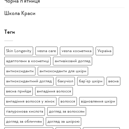
Чорна п'ятниця
Школа Краси
Теги
Skin Longevity
vesna care
vesna косметика
Україна
адаптогени в косметиці
антивіковий догляд
антиоксиданти
антиоксиданти для шкіри
антиоксидантний догляд
бакучіол
бар’єр шкіри
весна
весна прийде
випадіння волосся
випадіння волосся у жінок
волосся
відновлення шкіри
гіалуронова кислота
догляд за волоссям
догляд за обличчям
догляд за шкірою