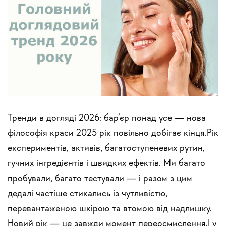
Тренди в догляді 2026: бар’єр понад усе — нова
філософія краси 2025 рік повільно добігає кінця.Рік
експериментів, активів, багатоступеневих рутин,
гучних інгредієнтів і швидких ефектів. Ми багато
пробували, багато тестували — і разом з цим
дедалі частіше стикались із чутливістю,
перевантаженою шкірою та втомою від надлишку.
Новий рік — це завжди момент переосмислення.І у