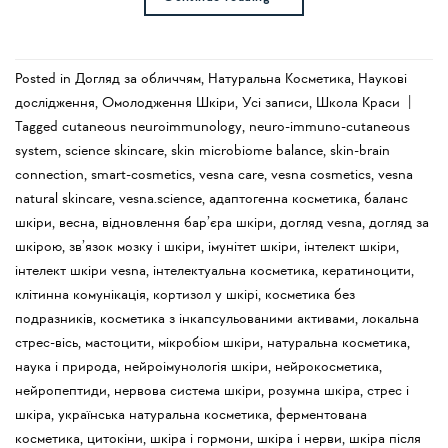
Posted in
Догляд за обличчям
,
Натуральна Косметика
,
Наукові
дослідження
,
Омолодження Шкіри
,
Усi записи
,
Школа Краси
|
Tagged
cutaneous neuroimmunology
,
neuro-immuno-cutaneous
system
,
science skincare
,
skin microbiome balance
,
skin-brain
connection
,
smart-cosmetics
,
vesna care
,
vesna cosmetics
,
vesna
natural skincare
,
vesna.science
,
адаптогенна косметика
,
баланс
шкіри
,
весна
,
відновлення бар’єра шкіри
,
догляд vesna
,
догляд за
шкірою
,
зв’язок мозку і шкіри
,
імунітет шкіри
,
інтелект шкіри
,
інтелект шкіри vesna
,
інтелектуальна косметика
,
кератиноцити
,
клітинна комунікація
,
кортизол у шкірі
,
косметика без
подразників
,
косметика з інкапсульованими активами
,
локальна
стрес-вісь
,
мастоцити
,
мікробіом шкіри
,
натуральна косметика
,
наука і природа
,
нейроімунологія шкіри
,
нейрокосметика
,
нейропептиди
,
нервова система шкіри
,
розумна шкіра
,
стрес і
шкіра
,
українська натуральна косметика
,
ферментована
косметика
,
цитокіни
,
шкіра і гормони
,
шкіра і нерви
,
шкіра після