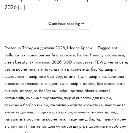
2026 […]
Continue reading
→
Posted in
Тренди в догляді 2026
,
Школа Краси
|
Tagged
anti
pollution skincare
,
barrier first skincare
,
barrier friendly косметика
,
clean beauty
,
skinimalism 2026
,
SOD сироватка
,
TEWL
,
vesna care
,
vesna косметика
,
антиоксиданти в косметиці
,
барʼєр шкіри
,
відновлення шкірного барʼєру
,
вітамін F для шкіри
,
гіалуронова
кислота зволоження
,
гліцерин для шкіри
,
догляд без агресивних
активів
,
догляд за барʼєром шкіри
,
догляд після кислот і
ретиноїдів
,
ензимна сироватка
,
жирні кислоти для шкіри
,
захисний барʼєр шкіри
,
лінолева кислота косметика
,
ліноленова
кислота догляд
,
ліпідний шар шкіри
,
мінімалістичний догляд
,
натуральна рослинна косметика
,
ніацинамід барʼєр
,
нічний крем
з вітаміном F
,
пантенол для чутливої шкіри
,
підтримка мікробіому