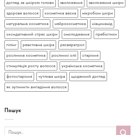
догляд за шкірою голови
зволоження
зволоження шкіри
здорове волосся
косметика весна
мікробіом шкіри
натуральна косметика
нейрокосметика
ніацинамід
оксидативний стрес шкіри
омолодження
пребіотики
пілінг
реактивна шкіра
ресвератрол
рослинна косметика
рослинні олії
старіння
стимуляція росту волосся
українська косметика
фотостаріння
чутлива шкіра
щоденний догляд
як зупинити випадіння волосся
Пошук