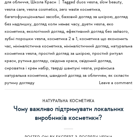
для обличчя
,
Школа Краси
|
Tagged
duos vesna
,
slow beauty
,
vesna care
,
vesna cosmetics
,
zero waste косметика
,
багатофункціональні засоби
,
базовий догляд за шкірою
,
догляд
без надлишку
,
догляд коли немає часу
,
дуети vesna
,
еко
косметика
,
екологічний догляд
,
ефективний догляд без зайвого
,
зубні порошки vesna
,
косметика 2 в 1
,
косметика що економить
час
,
мінімалістична косметика
,
мінімалістичний догляд
,
натуральна
косметика vesna
,
простий догляд за шкірою
,
простий ритуал
краси
,
рутина догляду
,
свідома краса
,
свідомий догляд
,
сироватка і крем набір
,
тверді шампуні vesna
,
українська
натуральна косметика
,
швидкий догляд за обличчям
,
як скласти
рутину догляду
Leave a comment
НАТУРАЛЬНА КОСМЕТИКА
Чому важливо підтримувати локальних
виробників косметики?