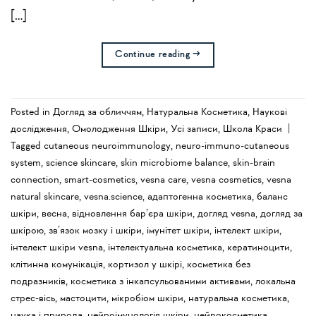
[…]
Continue reading
→
Posted in
Догляд за обличчям
,
Натуральна Косметика
,
Наукові
дослідження
,
Омолодження Шкіри
,
Усi записи
,
Школа Краси
|
Tagged
cutaneous neuroimmunology
,
neuro-immuno-cutaneous
system
,
science skincare
,
skin microbiome balance
,
skin-brain
connection
,
smart-cosmetics
,
vesna care
,
vesna cosmetics
,
vesna
natural skincare
,
vesna.science
,
адаптогенна косметика
,
баланс
шкіри
,
весна
,
відновлення бар’єра шкіри
,
догляд vesna
,
догляд за
шкірою
,
зв’язок мозку і шкіри
,
імунітет шкіри
,
інтелект шкіри
,
інтелект шкіри vesna
,
інтелектуальна косметика
,
кератиноцити
,
клітинна комунікація
,
кортизол у шкірі
,
косметика без
подразників
,
косметика з інкапсульованими активами
,
локальна
стрес-вісь
,
мастоцити
,
мікробіом шкіри
,
натуральна косметика
,
наука і природа
,
нейроімунологія шкіри
,
нейрокосметика
,