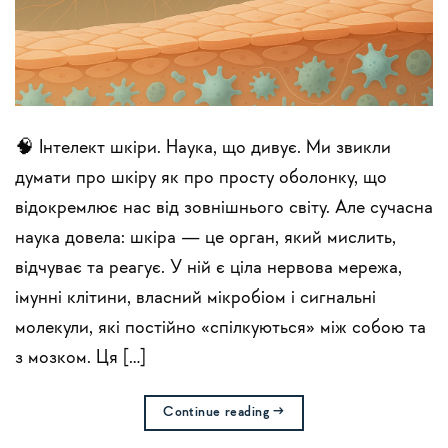
🧠 Інтелект шкіри. Наука, що дивує. Ми звикли
думати про шкіру як про просту оболонку, що
відокремлює нас від зовнішнього світу. Але сучасна
наука довела: шкіра — це орган, який мислить,
відчуває та реагує. У ній є ціла нервова мережа,
імунні клітини, власний мікробіом і сигнальні
молекули, які постійно «спілкуються» між собою та
з мозком. Ця […]
Continue reading
→