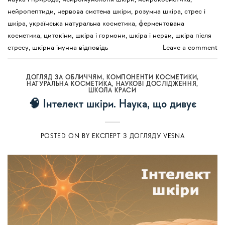
нейропептиди
,
нервова система шкіри
,
розумна шкіра
,
стрес і
шкіра
,
українська натуральна косметика
,
ферментована
косметика
,
цитокіни
,
шкіра і гормони
,
шкіра і нерви
,
шкіра після
стресу
,
шкірна імунна відповідь
Leave a comment
ДОГЛЯД ЗА ОБЛИЧЧЯМ
,
КОМПОНЕНТИ КОСМЕТИКИ
,
НАТУРАЛЬНА КОСМЕТИКА
,
НАУКОВІ ДОСЛІДЖЕННЯ
,
ШКОЛА КРАСИ
🧠 Інтелект шкіри. Наука, що дивує
POSTED ON
BY
ЕКСПЕРТ З ДОГЛЯДУ VESNA