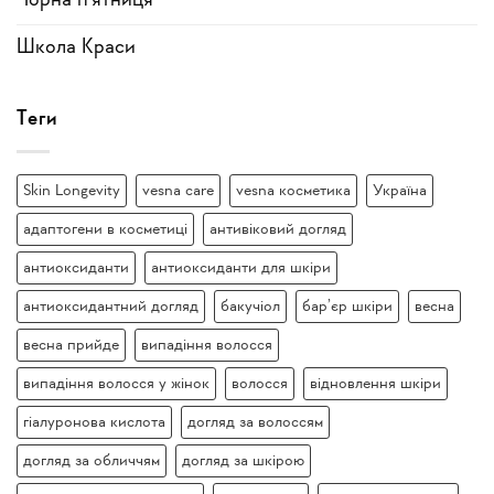
Чорна п'ятниця
Школа Краси
Теги
Skin Longevity
vesna care
vesna косметика
Україна
адаптогени в косметиці
антивіковий догляд
антиоксиданти
антиоксиданти для шкіри
антиоксидантний догляд
бакучіол
бар’єр шкіри
весна
весна прийде
випадіння волосся
випадіння волосся у жінок
волосся
відновлення шкіри
гіалуронова кислота
догляд за волоссям
догляд за обличчям
догляд за шкірою