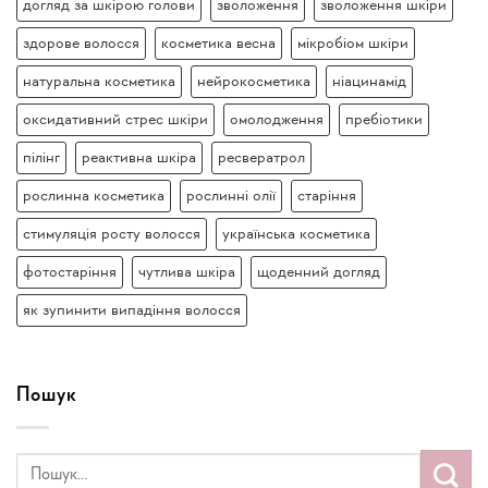
догляд за шкірою голови
зволоження
зволоження шкіри
здорове волосся
косметика весна
мікробіом шкіри
натуральна косметика
нейрокосметика
ніацинамід
оксидативний стрес шкіри
омолодження
пребіотики
пілінг
реактивна шкіра
ресвератрол
рослинна косметика
рослинні олії
старіння
стимуляція росту волосся
українська косметика
фотостаріння
чутлива шкіра
щоденний догляд
як зупинити випадіння волосся
Пошук