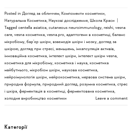
Posted in
Догляд за обличчям
,
Компоненти косметики
,
Натуральна Косметика
,
Наукові дослідження
,
Школа Краси
|
Tagged
centella asiatica
,
cutaneous neuroimmunology
,
reishi
,
vesna
care
,
vesna косметика
,
vesna.pro
,
адаптогени в косметиці
,
баланс
мікробіому
,
бар’єр шкіри
,
взаємодія шкіри і мозку
,
догляд за
шкірою
,
догляд при стресі
,
женьшень
,
інкапсуляція активів
,
інноваційна косметика
,
інтелект шкіри
,
інтелект шкіри vesna
,
косметика для мікробіому
,
косметика і наука
,
косметика
майбутнього
,
мікробіом шкіри
,
наукова косметика
,
нейроімунологія шкіри
,
нейрокосметика
,
нервова система шкіри
,
природна формула
,
природний догляд
,
розумна косметика
,
стрес
і шкіра
,
ферментація в косметиці
,
ферментована косметика
,
холодне виробництво косметики
Leave a comment
Категорії