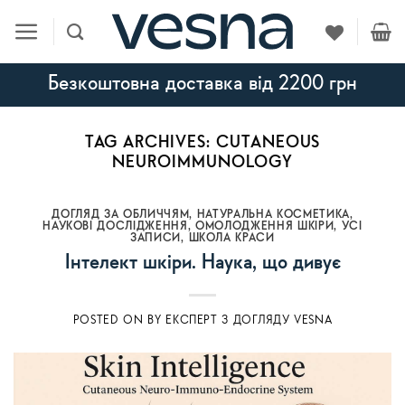
Skip
to
content
Безкоштовна доставка від 2200 грн
TAG ARCHIVES:
CUTANEOUS
NEUROIMMUNOLOGY
ДОГЛЯД ЗА ОБЛИЧЧЯМ
,
НАТУРАЛЬНА КОСМЕТИКА
,
НАУКОВІ ДОСЛІДЖЕННЯ
,
ОМОЛОДЖЕННЯ ШКІРИ
,
УСI
ЗАПИСИ
,
ШКОЛА КРАСИ
Інтелект шкіри. Наука, що дивує
POSTED ON
BY
ЕКСПЕРТ З ДОГЛЯДУ VESNA