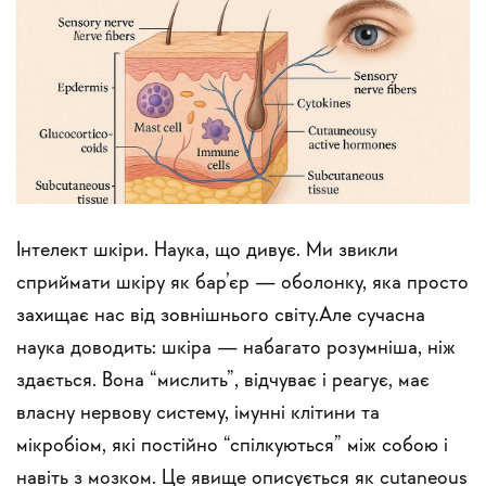
Інтелект шкіри. Наука, що дивує. Ми звикли
сприймати шкіру як бар’єр — оболонку, яка просто
захищає нас від зовнішнього світу.Але сучасна
наука доводить: шкіра — набагато розумніша, ніж
здається. Вона “мислить”, відчуває і реагує, має
власну нервову систему, імунні клітини та
мікробіом, які постійно “спілкуються” між собою і
навіть з мозком. Це явище описується як cutaneous