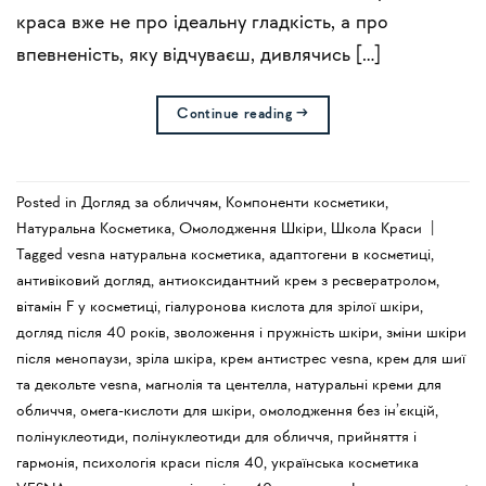
краса вже не про ідеальну гладкість, а про
впевненість, яку відчуваєш, дивлячись […]
Continue reading
→
Posted in
Догляд за обличчям
,
Компоненти косметики
,
Натуральна Косметика
,
Омолодження Шкіри
,
Школа Краси
|
Tagged
vesna натуральна косметика
,
адаптогени в косметиці
,
антивіковий догляд
,
антиоксидантний крем з ресвератролом
,
вітамін F у косметиці
,
гіалуронова кислота для зрілої шкіри
,
догляд після 40 років
,
зволоження і пружність шкіри
,
зміни шкіри
після менопаузи
,
зріла шкіра
,
крем антистрес vesna
,
крем для шиї
та декольте vesna
,
магнолія та центелла
,
натуральні креми для
обличчя
,
омега-кислоти для шкіри
,
омолодження без ін’єкцій
,
полінуклеотиди
,
полінуклеотиди для обличчя
,
прийняття і
гармонія
,
психологія краси після 40
,
українська косметика