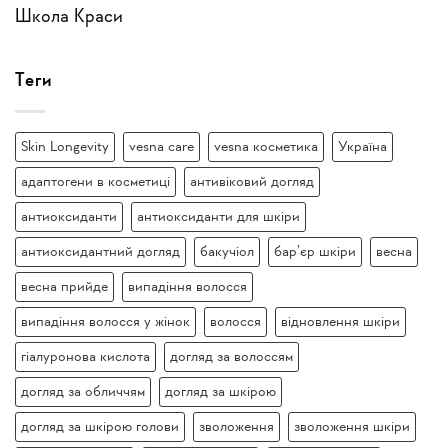
Школа Краси
Теги
Skin Longevity
vesna care
vesna косметика
Україна
адаптогени в косметиці
антивіковий догляд
антиоксиданти
антиоксиданти для шкіри
антиоксидантний догляд
бакучіол
бар’єр шкіри
весна
весна прийде
випадіння волосся
випадіння волосся у жінок
волосся
відновлення шкіри
гіалуронова кислота
догляд за волоссям
догляд за обличчям
догляд за шкірою
догляд за шкірою голови
зволоження
зволоження шкіри