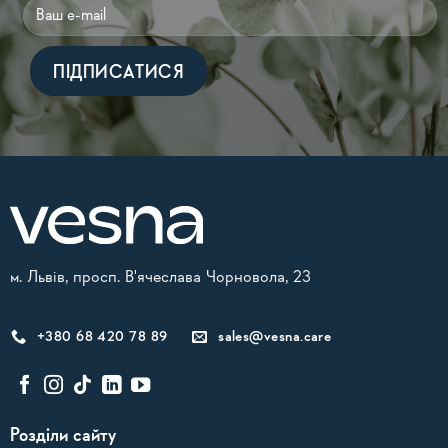
Alternative:
м. Львів, просп. В'ячеслава Чорновола, 23
+380 68 420 78 89
sales@vesna.care
Розділи сайту