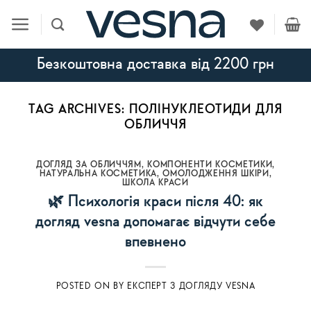
Skip
to
content
Безкоштовна доставка від 2200 грн
TAG ARCHIVES:
ПОЛІНУКЛЕОТИДИ ДЛЯ
ОБЛИЧЧЯ
ДОГЛЯД ЗА ОБЛИЧЧЯМ
,
КОМПОНЕНТИ КОСМЕТИКИ
,
НАТУРАЛЬНА КОСМЕТИКА
,
ОМОЛОДЖЕННЯ ШКІРИ
,
ШКОЛА КРАСИ
🌿 Психологія краси після 40: як
догляд vesna допомагає відчути себе
впевнено
POSTED ON
BY
ЕКСПЕРТ З ДОГЛЯДУ VESNA