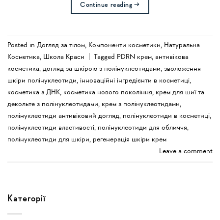
Continue reading
→
Posted in
Догляд за тілом
,
Компоненти косметики
,
Натуральна
Косметика
,
Школа Краси
|
Tagged
PDRN крем
,
антивікова
косметика
,
догляд за шкірою з полінуклеотидами
,
зволоження
шкіри полінуклеотиди
,
інноваційні інгредієнти в косметиці
,
косметика з ДНК
,
косметика нового покоління
,
крем для шиї та
декольте з полінуклеотидами
,
крем з полінуклеотидами
,
полінуклеотиди антивіковий догляд
,
полінуклеотиди в косметиці
,
полінуклеотиди властивості
,
полінуклеотиди для обличчя
,
полінуклеотиди для шкіри
,
регенерація шкіри крем
Leave a comment
Категорії