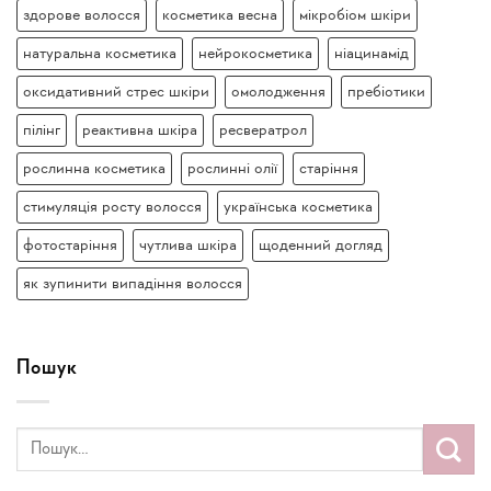
здорове волосся
косметика весна
мікробіом шкіри
натуральна косметика
нейрокосметика
ніацинамід
оксидативний стрес шкіри
омолодження
пребіотики
пілінг
реактивна шкіра
ресвератрол
рослинна косметика
рослинні олії
старіння
стимуляція росту волосся
українська косметика
фотостаріння
чутлива шкіра
щоденний догляд
як зупинити випадіння волосся
Пошук