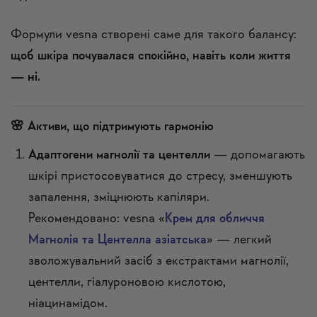
Формули vesna створені саме для такого балансу:
щоб шкіра почувалася спокійно, навіть коли життя
— ні.
🌸 Активи, що підтримують гармонію
Адаптогени магнолії та центелли
— допомагають
шкірі пристосовуватися до стресу, зменшують
запалення, зміцнюють капіляри.
Рекомендовано: vesna «
Крем для обличчя
Магнолія та Центелла азіатська
» — легкий
зволожувальний засіб з екстрактами магнолії,
центелли, гіалуроновою кислотою,
ніацинамідом.