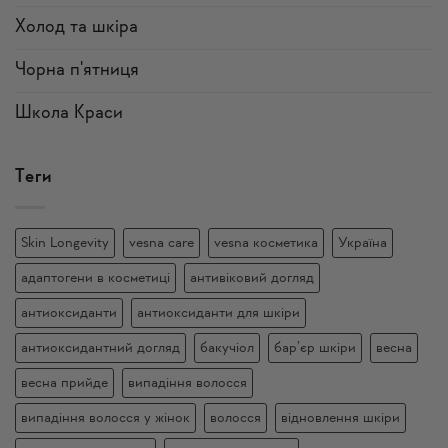
Холод та шкіра
Чорна п'ятниця
Школа Краси
Теги
Skin Longevity
vesna care
vesna косметика
Україна
адаптогени в косметиці
антивіковий догляд
антиоксиданти
антиоксиданти для шкіри
антиоксидантний догляд
бакучіол
бар’єр шкіри
весна
весна прийде
випадіння волосся
випадіння волосся у жінок
волосся
відновлення шкіри