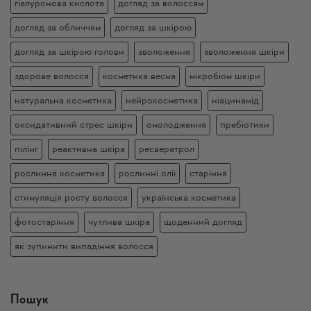
гіалуронова кислота
догляд за волоссям
догляд за обличчям
догляд за шкірою
догляд за шкірою голови
зволоження
зволоження шкіри
здорове волосся
косметика весна
мікробіом шкіри
натуральна косметика
нейрокосметика
ніацинамід
оксидативний стрес шкіри
омолодження
пребіотики
пілінг
реактивна шкіра
ресвератрол
рослинна косметика
рослинні олії
старіння
стимуляція росту волосся
українська косметика
фотостаріння
чутлива шкіра
щоденний догляд
як зупинити випадіння волосся
Пошук