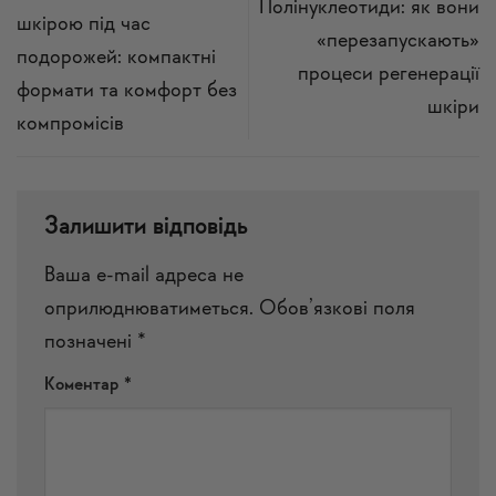
Полінуклеотиди: як вони
шкірою під час
«перезапускають»
подорожей: компактні
процеси регенерації
формати та комфорт без
шкіри
компромісів
Залишити відповідь
Ваша e-mail адреса не
оприлюднюватиметься.
Обов’язкові поля
позначені
*
Коментар
*