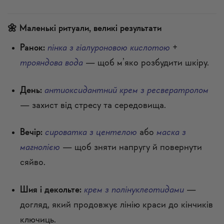
🌼 Маленькі ритуали, великі результати
Ранок:
пінка з гіалуроновою кислотою
+
трояндова вода
— щоб м’яко розбудити шкіру.
День:
антиоксидантний крем з ресвератролом
— захист від стресу та середовища.
Вечір:
сироватка з центелою
або
маска з
магнолією
— щоб зняти напругу й повернути
сяйво.
Шия і декольте:
крем з полінуклеотидами
—
догляд, який продовжує лінію краси до кінчиків
ключиць.