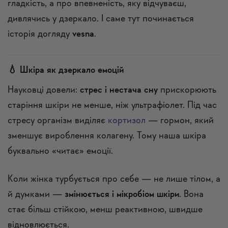
гладкість, а про впевненість, яку відчуваєш,
дивлячись у дзеркало. І саме тут починається
історія догляду
vesna
.
💧 Шкіра як дзеркало емоцій
Науковці довели:
стрес і нестача сну
прискорюють
старіння шкіри не менше, ніж ультрафіолет. Під час
стресу організм виділяє
кортизол
— гормон, який
зменшує вироблення колагену. Тому наша шкіра
буквально «читає» емоції.
Коли жінка турбується про себе — не лише тілом, а
й думками —
змінюється і мікробіом шкіри
. Вона
стає більш стійкою, менш реактивною, швидше
відновлюється.