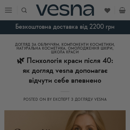
Skip
to
content
Безкоштовна доставка від 2200 грн
ДОГЛЯД ЗА ОБЛИЧЧЯМ
,
КОМПОНЕНТИ КОСМЕТИКИ
,
НАТУРАЛЬНА КОСМЕТИКА
,
ОМОЛОДЖЕННЯ ШКІРИ
,
ШКОЛА КРАСИ
🌿 Психологія краси після 40:
як догляд vesna допомагає
відчути себе впевнено
POSTED ON
BY
ЕКСПЕРТ З ДОГЛЯДУ VESNA