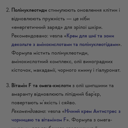
Полінуклеотиди
стимулюють оновлення клітин і
відновлюють пружність — це ніби
«енергетичний заряд» для зрілої шкіри.
Рекомендовано: vesna «
Крем для шиї та зони
декольте з амінокислотами та полінуклеотідами
».
Формула містить полінуклеотиди,
амінокислотний комплекс, олії виноградних
кісточок, макадамії, чорного кмину і гіалуронат.
Вітамін F та омега-кислоти
з олії шипшини та
амаранту відновлюють ліпідний бар’єр,
повертають м’якість і сяйво.
Рекомендовано
: vesna «
Нічний крем Антистрес з
чорницею та вітаміном F
». Формула з омега-