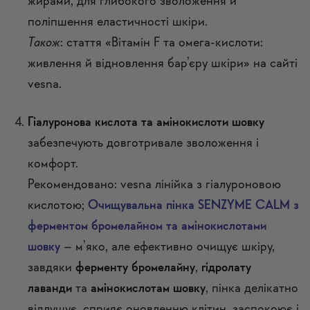
жирами, для глибокого зволоження й
поліпшення еластичності шкіри.
Також
: стаття «Вітамін F та омега-кислоти:
живлення й відновлення бар’єру шкіри» на сайті
vesna.
Гіалуронова кислота та амінокислоти шовку
забезпечують довготривале зволоження і
комфорт.
Рекомендовано: vesna лінійка з гіалуроновою
кислотою;
Очищувальна пінка SENZYME CALM з
ферментом бромелайном та амінокислотами
шовку
– м’яко, але ефективно очищує шкіру,
завдяки
ферменту бромелайну
,
гідролату
лаванди
та
амінокислотам шовку
, пінка делікатно
відлущує, сприяє оновленню клітин, заспокоює і