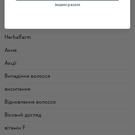
Alternative:
іншим разом
Категорії
Herbalfarm
Акне
Акції
Випадіння волосся
висипання
Відновлення волосся
Віковий догляд
вітамін F