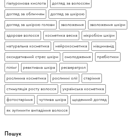
гіалуронова кислота
догляд за волоссям
догляд за обличчям
догляд за шкірою
догляд за шкірою голови
зволоження
зволоження шкіри
здорове волосся
косметика весна
мікробіом шкіри
натуральна косметика
нейрокосметика
ніацинамід
оксидативний стрес шкіри
омолодження
пребіотики
пілінг
реактивна шкіра
ресвератрол
рослинна косметика
рослинні олії
старіння
стимуляція росту волосся
українська косметика
фотостаріння
чутлива шкіра
щоденний догляд
як зупинити випадіння волосся
Пошук