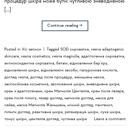
процедур шкіра може бути: чутливою зневодненою
[…]
Continue reading
→
Posted in
Усi записи
|
Tagged
SOD сироватка
,
vesna adaptogenic
skincare
,
vesna cosmetics
,
vesna magnolia
,
адаптогенна сироватка
,
антиоксидантна сироватка
,
бетаїн
,
відновлення бар’єру
,
відновлення шкіри
,
відновлюючі засоби
,
гіалуронова кислота
,
догляд vesna
,
догляд після процедур
,
женьшень маска
,
заспокійлива косметика
,
зволоження шкіри
,
зневоднена шкіра
,
крем з адаптогенами
,
крем Магнолія Центелла
,
крем після лазера
,
крем після пілінгу
,
лазер догляд
,
магнолія догляд
,
маска для
сяйва
,
маска Магнолія Женьшень
,
нічний догляд
,
пантенол
,
пілінги догляд
,
реактивна шкіра
,
регенерація шкіри
,
суха шкіра
,
тонус шкіри
,
центелла догляд
,
чутлива шкіра
Leave a comment