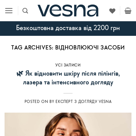
Skip
to
content
Безкоштовна доставка від 2200 грн
TAG ARCHIVES:
ВІДНОВЛЮЮЧІ ЗАСОБИ
УСI ЗАПИСИ
🌿 Як відновити шкіру після пілінгів,
лазера та інтенсивного догляду
POSTED ON
BY
ЕКСПЕРТ З ДОГЛЯДУ VESNA