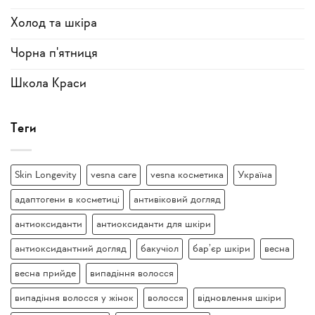
Холод та шкіра
Чорна п'ятниця
Школа Краси
Теги
Skin Longevity
vesna care
vesna косметика
Україна
адаптогени в косметиці
антивіковий догляд
антиоксиданти
антиоксиданти для шкіри
антиоксидантний догляд
бакучіол
бар’єр шкіри
весна
весна прийде
випадіння волосся
випадіння волосся у жінок
волосся
відновлення шкіри