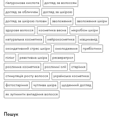
гіалуронова кислота
догляд за волоссям
догляд за обличчям
догляд за шкірою
догляд за шкірою голови
зволоження
зволоження шкіри
здорове волосся
косметика весна
мікробіом шкіри
натуральна косметика
нейрокосметика
ніацинамід
оксидативний стрес шкіри
омолодження
пребіотики
пілінг
реактивна шкіра
ресвератрол
рослинна косметика
рослинні олії
старіння
стимуляція росту волосся
українська косметика
фотостаріння
чутлива шкіра
щоденний догляд
як зупинити випадіння волосся
Пошук