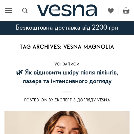
Skip
to
content
Безкоштовна доставка від 2200 грн
TAG ARCHIVES:
VESNA MAGNOLIA
УСI ЗАПИСИ
🌿 Як відновити шкіру після пілінгів,
лазера та інтенсивного догляду
POSTED ON
BY
ЕКСПЕРТ З ДОГЛЯДУ VESNA