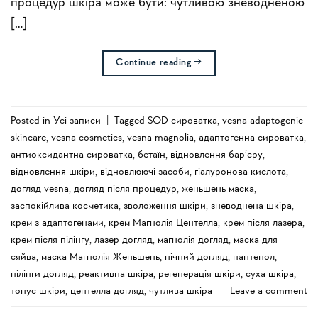
процедур шкіра може бути: чутливою зневодненою
[…]
Continue reading
→
Posted in
Усi записи
|
Tagged
SOD сироватка
,
vesna adaptogenic
skincare
,
vesna cosmetics
,
vesna magnolia
,
адаптогенна сироватка
,
антиоксидантна сироватка
,
бетаїн
,
відновлення бар’єру
,
відновлення шкіри
,
відновлюючі засоби
,
гіалуронова кислота
,
догляд vesna
,
догляд після процедур
,
женьшень маска
,
заспокійлива косметика
,
зволоження шкіри
,
зневоднена шкіра
,
крем з адаптогенами
,
крем Магнолія Центелла
,
крем після лазера
,
крем після пілінгу
,
лазер догляд
,
магнолія догляд
,
маска для
сяйва
,
маска Магнолія Женьшень
,
нічний догляд
,
пантенол
,
пілінги догляд
,
реактивна шкіра
,
регенерація шкіри
,
суха шкіра
,
тонус шкіри
,
центелла догляд
,
чутлива шкіра
Leave a comment