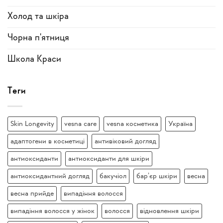
Холод та шкіра
Чорна п'ятниця
Школа Краси
Теги
Skin Longevity
vesna care
vesna косметика
Україна
адаптогени в косметиці
антивіковий догляд
антиоксиданти
антиоксиданти для шкіри
антиоксидантний догляд
бакучіол
бар’єр шкіри
весна
весна прийде
випадіння волосся
випадіння волосся у жінок
волосся
відновлення шкіри