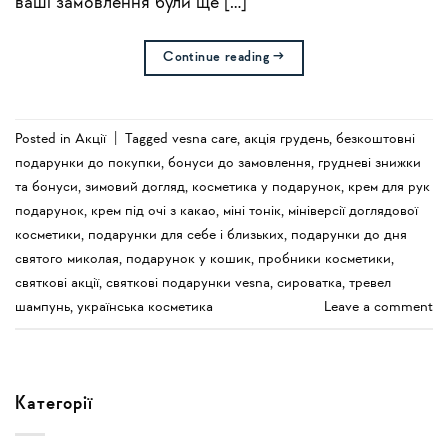
ваші замовлення були ще […]
Continue reading
→
Posted in
Акції
|
Tagged
vesna care
,
акція грудень
,
безкоштовні
подарунки до покупки
,
бонуси до замовлення
,
грудневі знижки
та бонуси
,
зимовий догляд
,
косметика у подарунок
,
крем для рук
подарунок
,
крем під очі з какао
,
міні тонік
,
мініверсії доглядової
косметики
,
подарунки для себе і близьких
,
подарунки до дня
святого миколая
,
подарунок у кошик
,
пробники косметики
,
святкові акції
,
святкові подарунки vesna
,
сироватка
,
тревел
шампунь
,
українська косметика
Leave a comment
Категорії