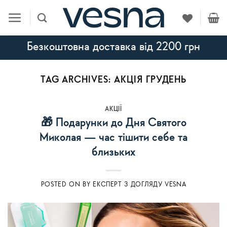
Skip
to
content
Безкоштовна доставка від 2200 грн
TAG ARCHIVES:
АКЦІЯ ГРУДЕНЬ
АКЦІЇ
🎁 Подарунки до Дня Святого
Миколая — час тішити себе та
близьких
POSTED ON
BY
ЕКСПЕРТ З ДОГЛЯДУ VESNA