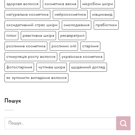
здорове волосся
косметика весна
мікробіом шкіри
натуральна косметика
нейрокосметика
ніацинамід
оксидативний стрес шкіри
омолодження
пребіотики
пілінг
реактивна шкіра
ресвератрол
рослинна косметика
рослинні олії
старіння
стимуляція росту волосся
українська косметика
фотостаріння
чутлива шкіра
щоденний догляд
як зупинити випадіння волосся
Пошук