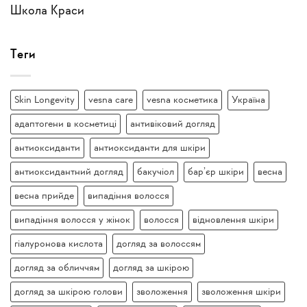
Школа Краси
Теги
Skin Longevity
vesna care
vesna косметика
Україна
адаптогени в косметиці
антивіковий догляд
антиоксиданти
антиоксиданти для шкіри
антиоксидантний догляд
бакучіол
бар’єр шкіри
весна
весна прийде
випадіння волосся
випадіння волосся у жінок
волосся
відновлення шкіри
гіалуронова кислота
догляд за волоссям
догляд за обличчям
догляд за шкірою
догляд за шкірою голови
зволоження
зволоження шкіри