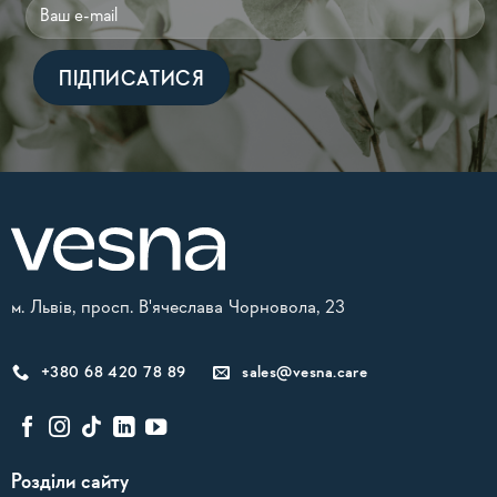
Alternative:
м. Львів, просп. В'ячеслава Чорновола, 23
+380 68 420 78 89
sales@vesna.care
Розділи сайту