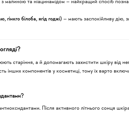
 з малиною та ніацинамідом
– найкращий спосіб позн
 гінкго білоба, ягід годжі)
– мають заспокійливу дію, 
огляді?
нюють старіння, а й допомагають захистити шкіру від н
ть інших компонентів у косметиці, тому їх варто включ
идантами?
 антиоксидантами. Після активного літнього сонця шкір