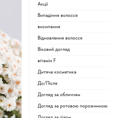
Акції
Випадіння волосся
висипання
Відновлення волосся
Віковий догляд
вітамін F
Дитяча косметика
До/Після
Догляд за обличчям
Догляд за ротовою порожниною
Догляд за тілом