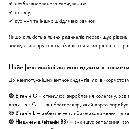
✔ незбалансованого харчування;
✔ стресу;
✔ куріння та інших шкідливих звичок.
Якщо кількість вільних радикалів перевищує рівень
знижується пружність, з’являються зморшки, погірш
Найефективніші антиоксиданти в космети
До найпотужніших антиоксидантів, які використову
🟢
Вітамін С
– стимулює вироблення колагену, освіт
вітаміном С
– наш бестселлер, який варто спробув
🟢
Вітамін Е
– забезпечує глибоке зволоження та з
🟢
Ніацинамід (вітамін В3)
– зменшує запалення, зву