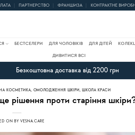
ПЛАТА
ПАРТНЕРСТВО
ФРАНШИЗА
КОНТРАКТНЕ ВИРОБ
СЯ
БЕСТСЕЛЕРИ
ДЛЯ ЧОЛОВІКІВ
ДЛЯ ДІТЕЙ
КОЛЕКЦ
ДИВИТИСЯ ВСІ
Безкоштовна доставка від 2200 грн
ЬНА КОСМЕТИКА
,
ОМОЛОДЖЕННЯ ШКІРИ
,
ШКОЛА КРАСИ
е рішення проти старіння шкіри
TED ON
BY
VESNA.CARE