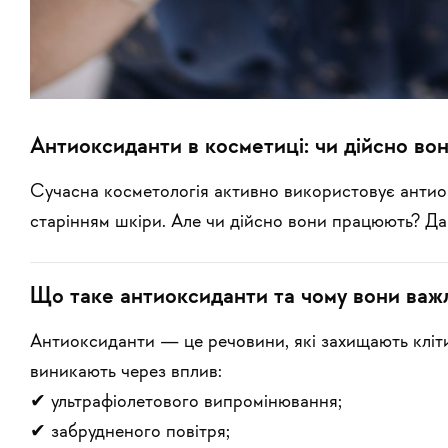
Антиоксиданти в косметиці: чи дійсно во
Сучасна косметологія активно використовує антиок
старінням шкіри. Але чи дійсно вони працюють? Д
Що таке антиоксиданти та чому вони важл
Антиоксиданти — це речовини, які захищають кліт
виникають через вплив:
✔ ультрафіолетового випромінювання;
✔ забрудненого повітря;