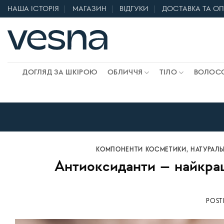
Skip
НАША ІСТОРІЯ
МАГАЗИН
ВІДГУКИ
ДОСТАВКА ТА О
to
content
ДОГЛЯД ЗА ШКІРОЮ
ОБЛИЧЧЯ
ТІЛО
ВОЛОС
КОМПОНЕНТИ КОСМЕТИКИ
,
НАТУРАЛ
Антиоксиданти – найкращ
POS