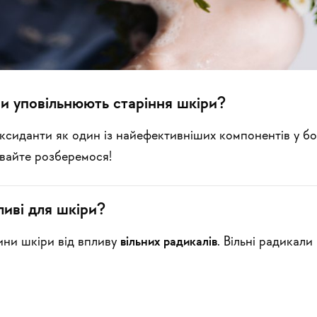
ни уповільнюють старіння шкіри?
сиданти як один із найефективніших компонентів у бор
авайте розберемося!
иві для шкіри?
ини шкіри від впливу
вільних радикалів
. Вільні радикали