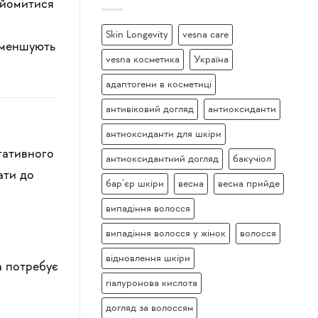
айомитися
Skin Longevity
vesna care
зменшують
vesna косметика
Україна
адаптогени в косметиці
антивіковий догляд
антиоксиданти
антиоксиданти для шкіри
егативного
антиоксидантний догляд
бакучіол
ати до
бар’єр шкіри
весна
весна прийде
випадіння волосся
випадіння волосся у жінок
волосся
відновлення шкіри
а потребує
гіалуронова кислота
догляд за волоссям