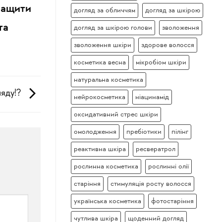
ращити
догляд за обличчям
догляд за шкірою
та
догляд за шкірою голови
зволоження
зволоження шкіри
здорове волосся
косметика весна
мікробіом шкіри
натуральна косметика
ляду!?
нейрокосметика
ніацинамід
оксидативний стрес шкіри
омолодження
пребіотики
пілінг
реактивна шкіра
ресвератрол
рослинна косметика
рослинні олії
старіння
стимуляція росту волосся
українська косметика
фотостаріння
чутлива шкіра
щоденний догляд