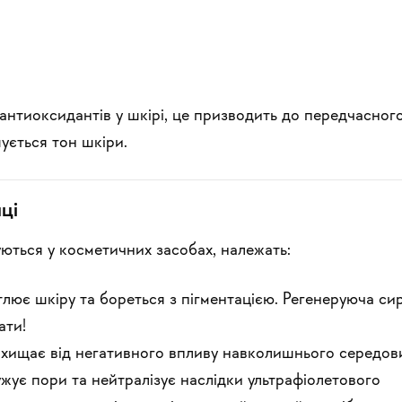
 антиоксидантів у шкірі, це призводить до передчасного
ується тон шкіри.
ці
ються у косметичних засобах, належать:
лює шкіру та бореться з пігментацією.
Регенеруюча сир
ати!
ахищає від негативного впливу навколишнього середов
жує пори та нейтралізує наслідки ультрафіолетового