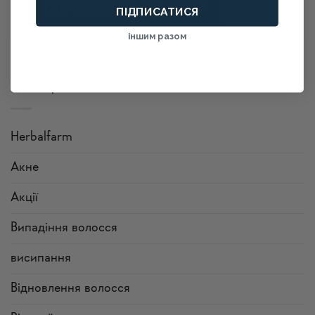
ПІДПИСАТИСЯ
іншим разом
Alternative:
Категорії
Herbalfarm
Акне
Акції
Випадіння волосся
висипання
Відновлення волосся