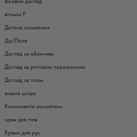
Віковий догляд
вітамін F
Дитяча косметика
До/Після
Догляд за обличчям
Догляд за ротовою порожниною
Догляд за тілом
жирна шкіра
Компоненти косметики
крем для тіла
Креми для рук