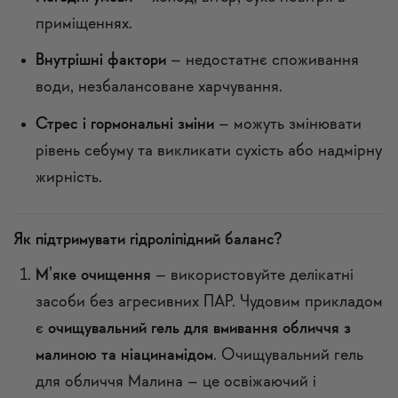
приміщеннях.
Внутрішні фактори
– недостатнє споживання
води, незбалансоване харчування.
Стрес і гормональні зміни
– можуть змінювати
рівень себуму та викликати сухість або надмірну
жирність.
Як підтримувати гідроліпідний баланс?
М’яке очищення
– використовуйте делікатні
засоби без агресивних ПАР. Чудовим прикладом
є
очищувальний гель для вмивання обличчя з
малиною та ніацинамідом
. Очищувальний гель
для обличчя Малина – це освіжаючий і