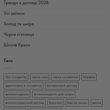
Тренди в догляді 2026
Усi записи
Холод та шкіра
Чорна п'ятниця
Школа Краси
Теги
Skin Longevity
vesna care
vesna косметика
Україна
адаптогени в косметиці
антивіковий догляд
антиоксиданти
антиоксиданти для шкіри
антиоксидантний догляд
бакучіол
бар’єр шкіри
весна