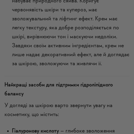
набуває природного сяйва. Коригує
червонявість шкіри та купероз, має
зволожувальний та ліфтинг ефект. Крем має
легку текстуру, яка добре розподіляється по
шкірі, вирівнюючи тон і маскуючи недоліки.
Завдяки своїм активним інгредієнтам, крем не
лише надає декоративний ефект, але й доглядає
за шкірою, зволожуючи та живлячи її.
Найкращі засоби для підтримки гідроліпідного
балансу
У догляді за шкірою варто звернути увагу на
косметику, що містить:
Гіалуронову кислоту
– глибоке зволоження