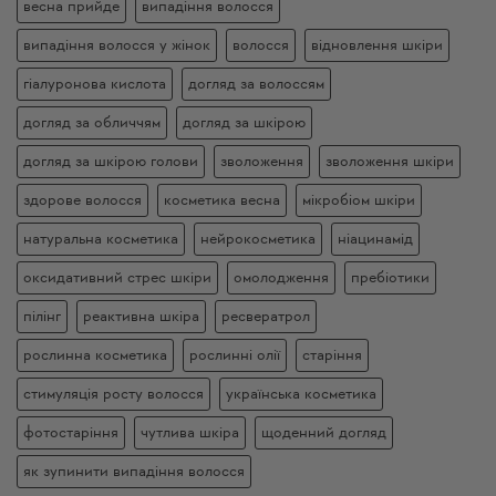
весна прийде
випадіння волосся
випадіння волосся у жінок
волосся
відновлення шкіри
гіалуронова кислота
догляд за волоссям
догляд за обличчям
догляд за шкірою
догляд за шкірою голови
зволоження
зволоження шкіри
здорове волосся
косметика весна
мікробіом шкіри
натуральна косметика
нейрокосметика
ніацинамід
оксидативний стрес шкіри
омолодження
пребіотики
пілінг
реактивна шкіра
ресвератрол
рослинна косметика
рослинні олії
старіння
стимуляція росту волосся
українська косметика
фотостаріння
чутлива шкіра
щоденний догляд
як зупинити випадіння волосся