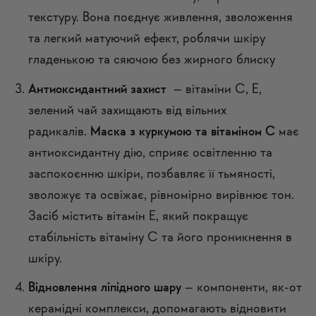
текстуру. Вона поєднує живлення, зволоження
та легкий матуючий ефект, роблячи шкіру
гладенькою та сяючою без жирного блиску
Антиоксидантний захист
– вітаміни С, Е,
зелений чай захищають від вільних
радикалів.
Маска з куркумою та вітаміном С
має
антиоксидантну дію, сприяє освітленню та
заспокоєнню шкіри, позбавляє її тьмяності,
зволожує та освіжає, рівномірно вирівнює тон.
Засіб містить вітамін Е, який покращує
стабільність вітаміну С та його проникнення в
шкіру.
Відновлення ліпідного шару
– компоненти, як-от
керамідні комплекси, допомагають відновити