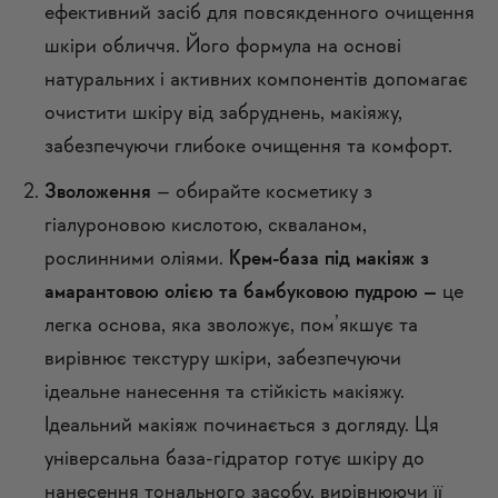
ефективний засіб для повсякденного очищення
шкіри обличчя. Його формула на основі
натуральних і активних компонентів допомагає
очистити шкіру від забруднень, макіяжу,
забезпечуючи глибоке очищення та комфорт.
Зволоження
– обирайте косметику з
гіалуроновою кислотою, скваланом,
рослинними оліями.
Крем-база під макіяж з
амарантовою олією та бамбуковою пудрою
–
це
легка основа, яка зволожує, пом’якшує та
вирівнює текстуру шкіри, забезпечуючи
ідеальне нанесення та стійкість макіяжу.
Ідеальний макіяж починається з догляду. Ця
універсальна база-гідратор готує шкіру до
нанесення тонального засобу, вирівнюючи її