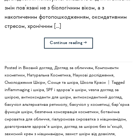
змін пов’язані не з біологічним віком, а з
накопиченим фотопошкодженням, оксидативним
стресом, хронічним […]
Continue reading
→
Posted in
Віковий догляд
,
Догляд за обличчям
,
Компоненти
косметики
,
Натуральна Косметика
,
Наукові дослідження
,
Омолодження Шкіри
,
Сонце та шкіра
,
Школа Краси
|
Tagged
inflammaging і шкіра
,
SPF і здоровʼя шкіри
,
vesna догляд за
шкірою
,
антиоксиданти для шкіри
,
антиоксидантний догляд
,
бакучіол альтернатива ретинолу
,
бакучіол у косметиці
,
барʼєрна
функція шкіри
,
безпечна консервація косметики
,
ботанічна
сироватка для обличчя
,
гіалуронова сироватка з ніацинамідом
,
довготривале здоровʼя шкіри
,
догляд за шкірою без інʼєкцій
,
захисний крем з ніацинамідом
,
захист шкіри від довкілля
,