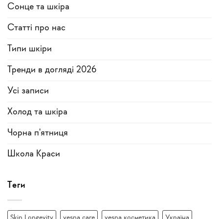
Сонце та шкіра
Статті про нас
Типи шкіри
Тренди в догляді 2026
Усi записи
Холод та шкіра
Чорна п'ятниця
Школа Краси
Теги
Skin Longevity
vesna care
vesna косметика
Україна