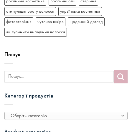
рослинна косметика
рослинні олії
старіння
стимуляція росту волосся
українська косметика
фотостаріння
чутлива шкіра
щоденний догляд
як зупинити випадіння волосся
Пошук
Категорії продуктів
Оберіть категорію