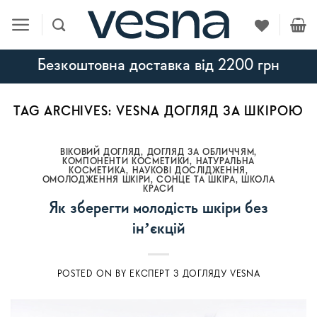
Skip
to
content
Безкоштовна доставка від 2200 грн
TAG ARCHIVES:
VESNA ДОГЛЯД ЗА ШКІРОЮ
ВІКОВИЙ ДОГЛЯД
,
ДОГЛЯД ЗА ОБЛИЧЧЯМ
,
КОМПОНЕНТИ КОСМЕТИКИ
,
НАТУРАЛЬНА
КОСМЕТИКА
,
НАУКОВІ ДОСЛІДЖЕННЯ
,
ОМОЛОДЖЕННЯ ШКІРИ
,
СОНЦЕ ТА ШКІРА
,
ШКОЛА
КРАСИ
Як зберегти молодість шкіри без
інʼєкцій
POSTED ON
BY
ЕКСПЕРТ З ДОГЛЯДУ VESNA