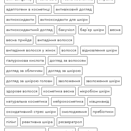
адаптогени в косметиці
антивіковий догляд
антиоксиданти
антиоксиданти для шкіри
антиоксидантний догляд
бакучіол
бар’єр шкіри
весна
весна прийде
випадіння волосся
випадіння волосся у жінок
волосся
відновлення шкіри
гіалуронова кислота
догляд за волоссям
догляд за обличчям
догляд за шкірою
догляд за шкірою голови
зволоження
зволоження шкіри
здорове волосся
косметика весна
мікробіом шкіри
натуральна косметика
нейрокосметика
ніацинамід
оксидативний стрес шкіри
омолодження
пребіотики
пілінг
реактивна шкіра
ресвератрол