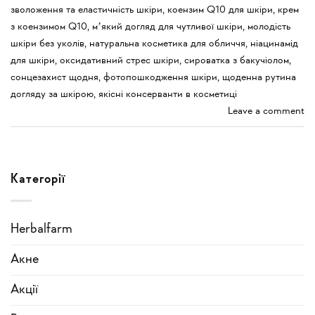
зволоження та еластичність шкіри
,
коензим Q10 для шкіри
,
крем
з коензимом Q10
,
мʼякий догляд для чутливої шкіри
,
молодість
шкіри без уколів
,
натуральна косметика для обличчя
,
ніацинамід
для шкіри
,
оксидативний стрес шкіри
,
сироватка з бакучіолом
,
сонцезахист щодня
,
фотопошкодження шкіри
,
щоденна рутина
догляду за шкірою
,
якісні консерванти в косметиці
Leave a comment
Категорії
Herbalfarm
Акне
Акції