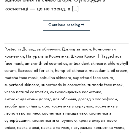
відновлення та сяйво шкіри. Суперфуди в
косметиці — це не тренд, а […]
Continue reading
→
Posted in
Догляд за обличчям
,
Догляд за тілом
,
Компоненти
косметики
,
Натуральна Косметика
,
Школа Краси
|
Tagged
acai
face mask
,
amaranth oil cosmetics
,
antioxidant skincare
,
chlorophyll
serum
,
flaxseed oil for skin
,
hemp oil skincare
,
macadamia oil cream
,
matcha face mask
,
spirulina skincare
,
superfood face serum
,
superfood skincare
,
superfoods in cosmetics
,
turmeric face mask
,
vesna natural cosmetics
,
антиоксидантна косметика
,
антиоксидантний догляд для обличчя
,
догляд з хлорофілом
,
засоби для сяйва шкіри
,
косметика з куркумою
,
косметика з
льоном і коноплею
,
косметика з макадамією
,
косметика з
суперфудами
,
косметика зі спіруліною
,
крем з амарантовою
олією
,
маска з асаї
,
маска з матчею
,
натуральна косметика vesna
,