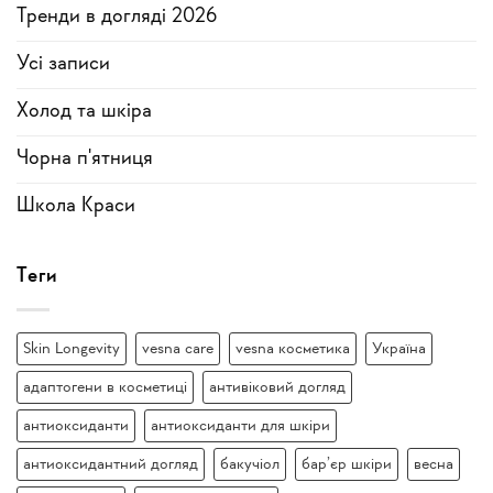
Тренди в догляді 2026
Усi записи
Холод та шкіра
Чорна п'ятниця
Школа Краси
Теги
Skin Longevity
vesna care
vesna косметика
Україна
адаптогени в косметиці
антивіковий догляд
антиоксиданти
антиоксиданти для шкіри
антиоксидантний догляд
бакучіол
бар’єр шкіри
весна