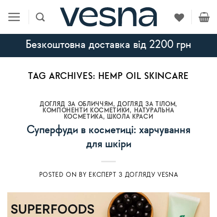
Skip
to
content
Безкоштовна доставка від 2200 грн
TAG ARCHIVES:
HEMP OIL SKINCARE
ДОГЛЯД ЗА ОБЛИЧЧЯМ
,
ДОГЛЯД ЗА ТІЛОМ
,
КОМПОНЕНТИ КОСМЕТИКИ
,
НАТУРАЛЬНА
КОСМЕТИКА
,
ШКОЛА КРАСИ
Суперфуди в косметиці: харчування
для шкіри
POSTED ON
BY
ЕКСПЕРТ З ДОГЛЯДУ VESNA