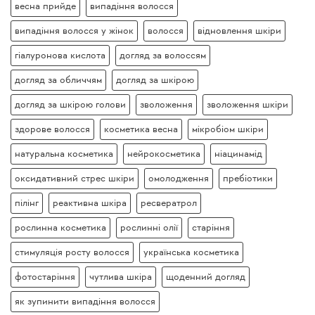
весна прийде
випадіння волосся
випадіння волосся у жінок
волосся
відновлення шкіри
гіалуронова кислота
догляд за волоссям
догляд за обличчям
догляд за шкірою
догляд за шкірою голови
зволоження
зволоження шкіри
здорове волосся
косметика весна
мікробіом шкіри
натуральна косметика
нейрокосметика
ніацинамід
оксидативний стрес шкіри
омолодження
пребіотики
пілінг
реактивна шкіра
ресвератрол
рослинна косметика
рослинні олії
старіння
стимуляція росту волосся
українська косметика
фотостаріння
чутлива шкіра
щоденний догляд
як зупинити випадіння волосся