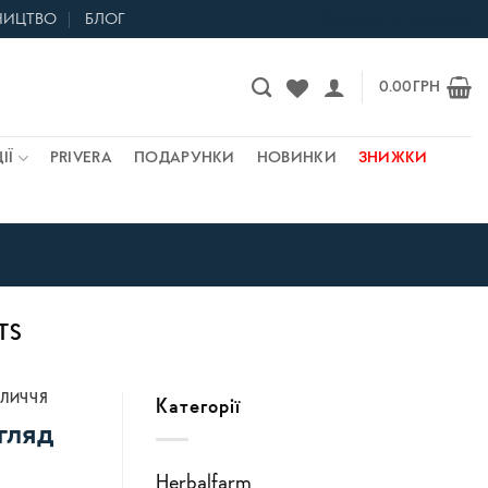
НИЦТВО
БЛОГ
Контакти та магазини
0.00
ГРН
ІЇ
PRIVERA
ПОДАРУНКИ
НОВИНКИ
ЗНИЖКИ
TS
БЛИЧЧЯ
Категорії
гляд
Herbalfarm