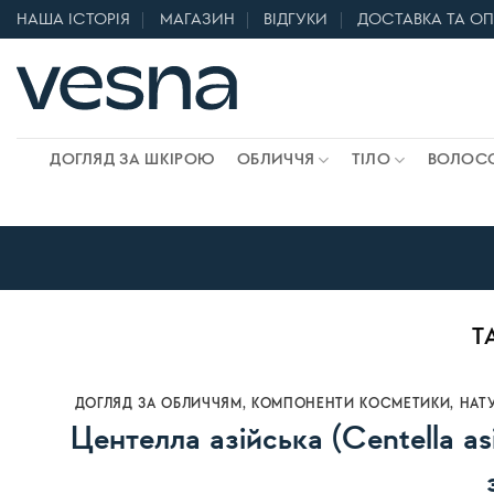
Skip
НАША ІСТОРІЯ
МАГАЗИН
ВІДГУКИ
ДОСТАВКА ТА О
to
content
ДОГЛЯД ЗА ШКІРОЮ
ОБЛИЧЧЯ
ТІЛО
ВОЛОС
T
ДОГЛЯД ЗА ОБЛИЧЧЯМ
,
КОМПОНЕНТИ КОСМЕТИКИ
,
НАТ
Центелла азійська (Centella asi