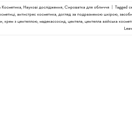
а Косметика
,
Наукові дослідження
,
Сироватка для обличчя
|
Tagged
c
осметиці
,
антистрес косметика
,
догляд за подразненою шкірою
,
засоби
ри
,
крем з центеллою
,
мадекассосид
,
центела
,
центелла азійська космет
Lea