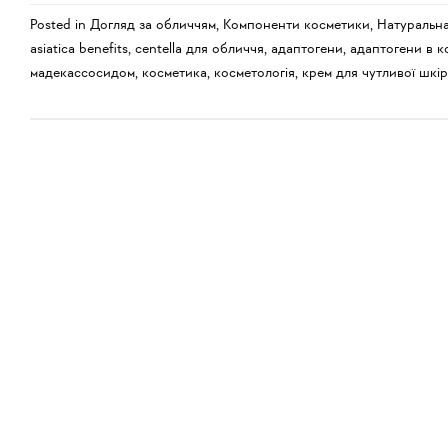
Posted in
Догляд за обличчям
,
Компоненти косметики
,
Натуральн
asiatica benefits
,
centella для обличчя
,
адаптогени
,
адаптогени в к
мадекассосидом
,
косметика
,
косметологія
,
крем для чутливої шкі