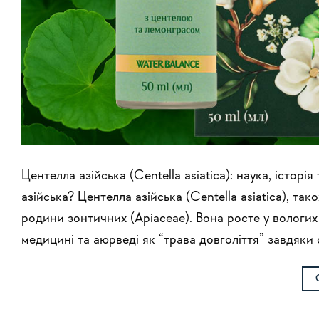
Центелла азійська (Centella asiatica): наука, істор
азійська? Центелла азійська (Centella asiatica), та
родини зонтичних (Apiaceae). Вона росте у вологих 
медицині та аюрведі як “трава довголіття” завдяки 