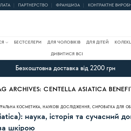
ПЛАТА
ПАРТНЕРСТВО
ФРАНШИЗА
КОНТРАКТНЕ ВИРОБ
СЯ
БЕСТСЕЛЕРИ
ДЛЯ ЧОЛОВІКІВ
ДЛЯ ДІТЕЙ
КОЛЕКЦ
ДИВИТИСЯ ВСІ
Безкоштовна доставка від 2200 грн
AG ARCHIVES:
CENTELLA ASIATICA BENEFI
УРАЛЬНА КОСМЕТИКА
,
НАУКОВІ ДОСЛІДЖЕННЯ
,
СИРОВАТКА ДЛЯ О
atica): наука, історія та сучасний до
за шкірою