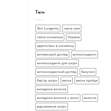
Теги
Skin Longevity
vesna care
vesna косметика
Україна
адаптогени в косметиці
антивіковий догляд
антиоксиданти
антиоксиданти для шкіри
антиоксидантний догляд
бакучіол
бар’єр шкіри
весна
весна прийде
випадіння волосся
випадіння волосся у жінок
волосся
відновлення шкіри