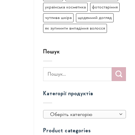
українська косметика
фотостаріння
чутлива шкіра
щоденний догляд
як зупинити випадіння волосся
Пошук
Категорії продуктів
Оберіть категорію
Product categories