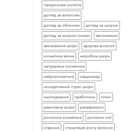
гіалуронова кислота
догляд за волоссям
догляд за обличчям
догляд за шкірою
догляд за шкірою голови
зволоження
зволоження шкіри
здорове волосся
косметика весна
мікробіом шкіри
натуральна косметика
нейрокосметика
ніацинамід
оксидативний стрес шкіри
омолодження
пребіотики
пілінг
реактивна шкіра
ресвератрол
рослинна косметика
рослинні олії
старіння
стимуляція росту волосся