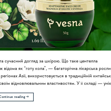
ія та сучасний догляд за шкірою. Що таке центелла
кож відома як “готу кола”, — багаторічна лікарська росли
регіонах Азії, використовується в традиційній китайськ
своїм відновлювальним властивостям. У її складі — унік
Continue reading
→