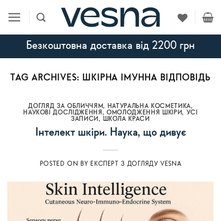
Skip
to
content
Безкоштовна доставка від 2200 грн
TAG ARCHIVES:
ШКІРНА ІМУННА ВІДПОВІДЬ
ДОГЛЯД ЗА ОБЛИЧЧЯМ
,
НАТУРАЛЬНА КОСМЕТИКА
,
НАУКОВІ ДОСЛІДЖЕННЯ
,
ОМОЛОДЖЕННЯ ШКІРИ
,
УСI
ЗАПИСИ
,
ШКОЛА КРАСИ
Інтелект шкіри. Наука, що дивує
POSTED ON
BY
ЕКСПЕРТ З ДОГЛЯДУ VESNA