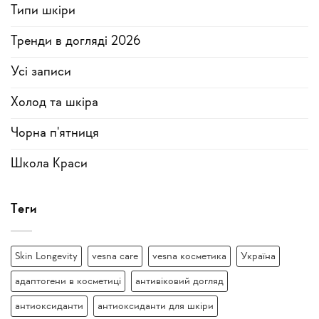
Типи шкіри
Тренди в догляді 2026
Усi записи
Холод та шкіра
Чорна п'ятниця
Школа Краси
Теги
Skin Longevity
vesna care
vesna косметика
Україна
адаптогени в косметиці
антивіковий догляд
антиоксиданти
антиоксиданти для шкіри