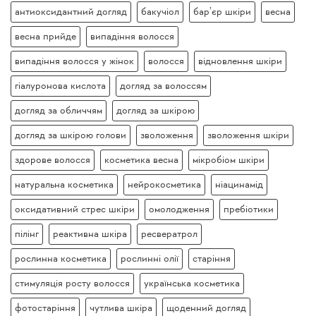
антиоксидантний догляд
бакучіол
бар’єр шкіри
весна
весна прийде
випадіння волосся
випадіння волосся у жінок
волосся
відновлення шкіри
гіалуронова кислота
догляд за волоссям
догляд за обличчям
догляд за шкірою
догляд за шкірою голови
зволоження
зволоження шкіри
здорове волосся
косметика весна
мікробіом шкіри
натуральна косметика
нейрокосметика
ніацинамід
оксидативний стрес шкіри
омолодження
пребіотики
пілінг
реактивна шкіра
ресвератрол
рослинна косметика
рослинні олії
старіння
стимуляція росту волосся
українська косметика
фотостаріння
чутлива шкіра
щоденний догляд