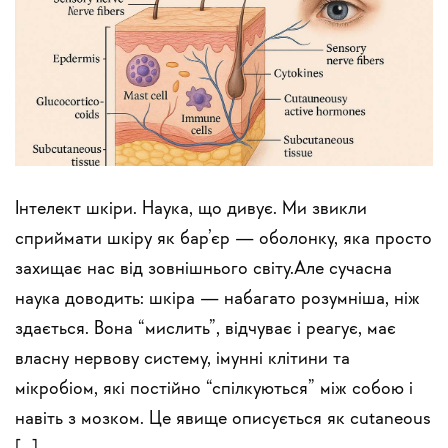
Інтелект шкіри. Наука, що дивує. Ми звикли
сприймати шкіру як бар’єр — оболонку, яка просто
захищає нас від зовнішнього світу.Але сучасна
наука доводить: шкіра — набагато розумніша, ніж
здається. Вона “мислить”, відчуває і реагує, має
власну нервову систему, імунні клітини та
мікробіом, які постійно “спілкуються” між собою і
навіть з мозком. Це явище описується як cutaneous