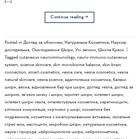
[…]
Continue reading
→
Posted in
Догляд за обличчям
,
Натуральна Косметика
,
Наукові
дослідження
,
Омолодження Шкіри
,
Усi записи
,
Школа Краси
|
Tagged
cutaneous neuroimmunology
,
neuro-immuno-cutaneous
system
,
science skincare
,
skin microbiome balance
,
skin-brain
connection
,
smart-cosmetics
,
vesna care
,
vesna cosmetics
,
vesna
natural skincare
,
vesna.science
,
адаптогенна косметика
,
баланс
шкіри
,
весна
,
відновлення бар’єра шкіри
,
догляд vesna
,
догляд за
шкірою
,
зв’язок мозку і шкіри
,
імунітет шкіри
,
інтелект шкіри
,
інтелект шкіри vesna
,
інтелектуальна косметика
,
кератиноцити
,
клітинна комунікація
,
кортизол у шкірі
,
косметика без
подразників
,
косметика з інкапсульованими активами
,
локальна
стрес-вісь
,
мастоцити
,
мікробіом шкіри
,
натуральна косметика
,
наука і природа
,
нейроімунологія шкіри
,
нейрокосметика
,