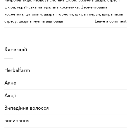
нейропептиди
,
нервова система шкіри
,
розумна шкіра
,
стрес і
шкіра
,
українська натуральна косметика
,
ферментована
косметика
,
цитокіни
,
шкіра і гормони
,
шкіра і нерви
,
шкіра після
стресу
,
шкірна імунна відповідь
Leave a comment
Категорії
Herbalfarm
Акне
Акції
Випадіння волосся
висипання