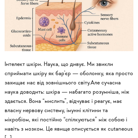
Інтелект шкіри. Наука, що дивує. Ми звикли
сприймати шкіру як бар’єр — оболонку, яка просто
захищає нас від зовнішнього світу.Але сучасна
наука доводить: шкіра — набагато розумніша, ніж
здається. Вона “мислить”, відчуває і реагує, має
власну нервову систему, імунні клітини та
мікробіом, які постійно “спілкуються” між собою і
навіть з мозком. Це явище описується як cutaneous