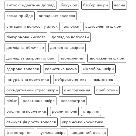
антиоксидантний догляд
бакучіол
бар’єр шкіри
весна
весна прийде
випадіння волосся
випадіння волосся у жінок
волосся
відновлення шкіри
гіалуронова кислота
догляд за волоссям
догляд за обличчям
догляд за шкірою
догляд за шкірою голови
зволоження
зволоження шкіри
здорове волосся
косметика весна
мікробіом шкіри
натуральна косметика
нейрокосметика
ніацинамід
оксидативний стрес шкіри
омолодження
пребіотики
пілінг
реактивна шкіра
ресвератрол
рослинна косметика
рослинні олії
старіння
стимуляція росту волосся
українська косметика
фотостаріння
чутлива шкіра
щоденний догляд