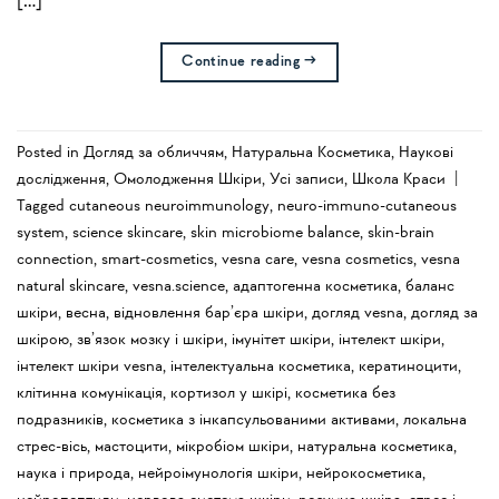
[…]
Continue reading
→
Posted in
Догляд за обличчям
,
Натуральна Косметика
,
Наукові
дослідження
,
Омолодження Шкіри
,
Усi записи
,
Школа Краси
|
Tagged
cutaneous neuroimmunology
,
neuro-immuno-cutaneous
system
,
science skincare
,
skin microbiome balance
,
skin-brain
connection
,
smart-cosmetics
,
vesna care
,
vesna cosmetics
,
vesna
natural skincare
,
vesna.science
,
адаптогенна косметика
,
баланс
шкіри
,
весна
,
відновлення бар’єра шкіри
,
догляд vesna
,
догляд за
шкірою
,
зв’язок мозку і шкіри
,
імунітет шкіри
,
інтелект шкіри
,
інтелект шкіри vesna
,
інтелектуальна косметика
,
кератиноцити
,
клітинна комунікація
,
кортизол у шкірі
,
косметика без
подразників
,
косметика з інкапсульованими активами
,
локальна
стрес-вісь
,
мастоцити
,
мікробіом шкіри
,
натуральна косметика
,
наука і природа
,
нейроімунологія шкіри
,
нейрокосметика
,