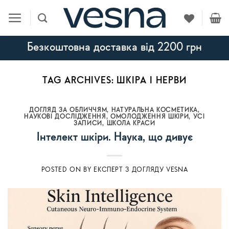
Skip
to
content
Безкоштовна доставка від 2200 грн
TAG ARCHIVES:
ШКІРА І НЕРВИ
ДОГЛЯД ЗА ОБЛИЧЧЯМ
,
НАТУРАЛЬНА КОСМЕТИКА
,
НАУКОВІ ДОСЛІДЖЕННЯ
,
ОМОЛОДЖЕННЯ ШКІРИ
,
УСI
ЗАПИСИ
,
ШКОЛА КРАСИ
Інтелект шкіри. Наука, що дивує
POSTED ON
BY
ЕКСПЕРТ З ДОГЛЯДУ VESNA