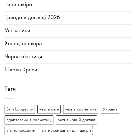
Типи шкіри
Тренди в догляді 2026
Усi записи
Холод та шкіра
Чорна п'ятниця
Школа Краси
Теги
Skin Longevity
vesna care
vesna косметика
Україна
адаптогени в косметиці
антивіковий догляд
антиоксиданти
антиоксиданти для шкіри