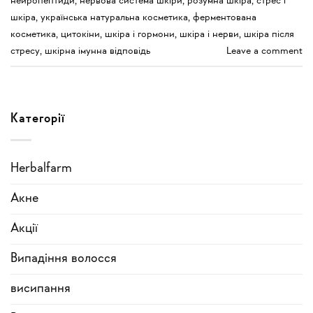
нейропептиди
,
нервова система шкіри
,
розумна шкіра
,
стрес і
шкіра
,
українська натуральна косметика
,
ферментована
косметика
,
цитокіни
,
шкіра і гормони
,
шкіра і нерви
,
шкіра після
стресу
,
шкірна імунна відповідь
Leave a comment
Категорії
Herbalfarm
Акне
Акції
Випадіння волосся
висипання