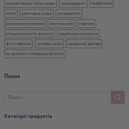
оксидативний стрес шкіри
омолодження
пребіотики
пілінг
реактивна шкіра
ресвератрол
рослинна косметика
рослинні олії
старіння
стимуляція росту волосся
українська косметика
фотостаріння
чутлива шкіра
щоденний догляд
як зупинити випадіння волосся
Пошук
Категорії продуктів