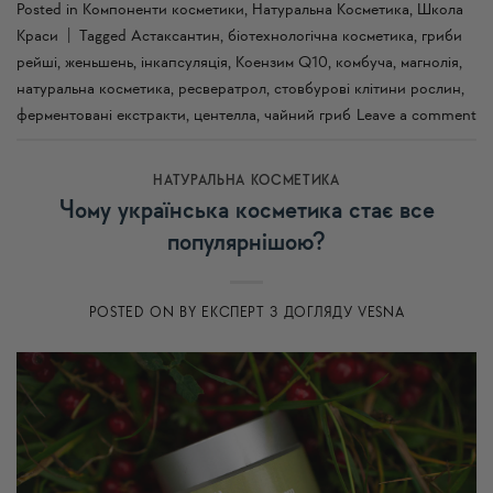
Posted in
Компоненти косметики
,
Натуральна Косметика
,
Школа
Краси
|
Tagged
Астаксантин
,
біотехнологічна косметика
,
гриби
рейші
,
женьшень
,
інкапсуляція
,
Коензим Q10
,
комбуча
,
магнолія
,
натуральна косметика
,
ресвератрол
,
стовбурові клітини рослин
,
ферментовані екстракти
,
центелла
,
чайний гриб
Leave a comment
НАТУРАЛЬНА КОСМЕТИКА
Чому українська косметика стає все
популярнішою?
POSTED ON
BY
ЕКСПЕРТ З ДОГЛЯДУ VESNA