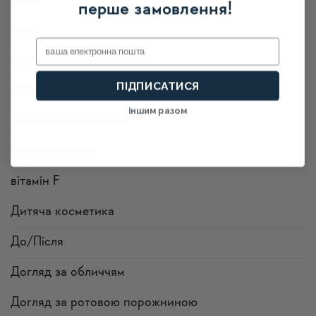
перше замовлення!
Акції
Email
Випадіння волосся
ПІДПИСАТИСЯ
висипання
іншим разом
Відновлення волосся
Віковий догляд
вітамін F
Дитяча косметика
До/Після
Догляд за обличчям
Догляд за ротовою порожниною