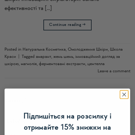
ефективності та […]
Continue reading
→
Posted in
Натуральна Косметика
,
Омолодження Шкіри
,
Школа
Краси
|
Tagged
амарант
,
жень шень
,
інноваційний догляд за
шкірою
,
магнолія
,
ферментовані екстракти
,
центелла
Leave a comment
Категорії
Підпишіться на розсилку і
Herbalfarm
отримайте 15% знижки на
Акне