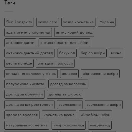
Теги
Skin Longevity
vesna care
vesna косметика
Україна
адаптогени в косметиці
антивіковий догляд
антиоксиданти
антиоксиданти для шкіри
антиоксидантний догляд
бакучіол
бар’єр шкіри
весна
весна прийде
випадіння волосся
випадіння волосся у жінок
волосся
відновлення шкіри
гіалуронова кислота
догляд за волоссям
догляд за обличчям
догляд за шкірою
догляд за шкірою голови
зволоження
зволоження шкіри
здорове волосся
косметика весна
мікробіом шкіри
натуральна косметика
нейрокосметика
ніацинамід