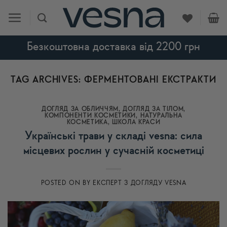
Skip
to
content
Безкоштовна доставка від 2200 грн
TAG ARCHIVES:
ФЕРМЕНТОВАНІ ЕКСТРАКТИ
ДОГЛЯД ЗА ОБЛИЧЧЯМ
,
ДОГЛЯД ЗА ТІЛОМ
,
КОМПОНЕНТИ КОСМЕТИКИ
,
НАТУРАЛЬНА
КОСМЕТИКА
,
ШКОЛА КРАСИ
Українські трави у складі vesna: сила
місцевих рослин у сучасній косметиці
POSTED ON
BY
ЕКСПЕРТ З ДОГЛЯДУ VESNA