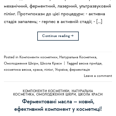
механічний, ферментний, лазерний, ультразвуковий
пілінг. Протипокази до цієї процедури: ⁃ активна
стадія запалень; ⁃ герпес в активній стадії; ⁃ […]
Continue reading
→
Posted in
Компоненти косметики
,
Натуральна Косметика
,
Омолодження Шкіри
,
Школа Краси
|
Tagged
весна прийде
,
косметика весна
,
крана
,
пілінг
,
Україна
,
ферментація
Leave a comment
КОМПОНЕНТИ КОСМЕТИКИ
,
НАТУРАЛЬНА
КОСМЕТИКА
,
ОМОЛОДЖЕННЯ ШКІРИ
,
ШКОЛА КРАСИ
Ферментовані масла – новий,
ефективний компонент у косметиці!