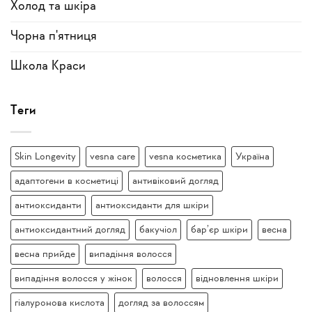
Холод та шкіра
Чорна п'ятниця
Школа Краси
Теги
Skin Longevity
vesna care
vesna косметика
Україна
адаптогени в косметиці
антивіковий догляд
антиоксиданти
антиоксиданти для шкіри
антиоксидантний догляд
бакучіол
бар’єр шкіри
весна
весна прийде
випадіння волосся
випадіння волосся у жінок
волосся
відновлення шкіри
гіалуронова кислота
догляд за волоссям