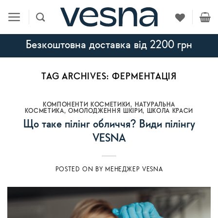
Skip
to
content
Безкоштовна доставка від 2200 грн
TAG ARCHIVES:
ФЕРМЕНТАЦІЯ
КОМПОНЕНТИ КОСМЕТИКИ
,
НАТУРАЛЬНА
КОСМЕТИКА
,
ОМОЛОДЖЕННЯ ШКІРИ
,
ШКОЛА КРАСИ
Що таке пілінг обличчя? Види пілінгу
VESNA
POSTED ON
BY
МЕНЕДЖЕР VESNA