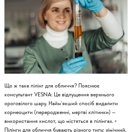
Що ж таке пілінг для обличчя? Пояснює
консультант VESNA: Це відлущення верхнього
ороговілого шару. Найм‘якший спосіб видалити
корнеоцити (переродженні, мертві клітинки) –
використання кислот, що містяться в пілінгах. ▫️
Пілінги для обличчя бувають різного типу: хімічний,