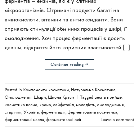
ферментів – ензимів, які є у клітинах
мікроорганізмів. Отримані продукти багаті на
амінокислоти, вітаміни та антиоксиданти. Вони
сприяють стимуляції обмінних процесів у шкірі, її
омолодження. Хоч процес ферментації є досить
давнім, відкриття його корисних властивостей […]
Continue reading
→
Posted in
Компоненти косметики
,
Натуральна Косметика
,
Омолодження Шкіри
,
Школа Краси
|
Tagged
весна прийде
,
косметика весна
,
крана
,
лайфстайл
,
молодість
,
омолодження
,
старіння
,
Україна
,
ферментація
,
ферментована косметика
,
ферментовані масла
,
ферментовані олії
Leave a comment