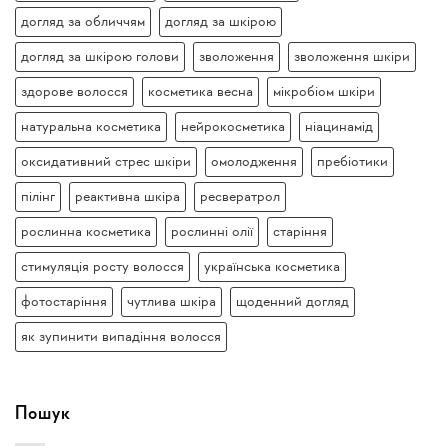
догляд за обличчям
догляд за шкірою
догляд за шкірою голови
зволоження
зволоження шкіри
здорове волосся
косметика весна
мікробіом шкіри
натуральна косметика
нейрокосметика
ніацинамід
оксидативний стрес шкіри
омолодження
пребіотики
пілінг
реактивна шкіра
ресвератрол
рослинна косметика
рослинні олії
старіння
стимуляція росту волосся
українська косметика
фотостаріння
чутлива шкіра
щоденний догляд
як зупинити випадіння волосся
Пошук