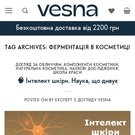
Skip
to
content
Безкоштовна доставка від 2200 грн
TAG ARCHIVES:
ФЕРМЕНТАЦІЯ В КОСМЕТИЦІ
ДОГЛЯД ЗА ОБЛИЧЧЯМ
,
КОМПОНЕНТИ КОСМЕТИКИ
,
НАТУРАЛЬНА КОСМЕТИКА
,
НАУКОВІ ДОСЛІДЖЕННЯ
,
ШКОЛА КРАСИ
🧠 Інтелект шкіри. Наука, що дивує
POSTED ON
BY
ЕКСПЕРТ З ДОГЛЯДУ VESNA