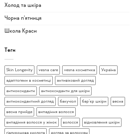
Холод та шкіра
Чорна п'ятниця
Школа Краси
Теги
Skin Longevity
vesna care
vesna косметика
Україна
адаптогени в косметиці
антивіковий догляд
антиоксиданти
антиоксиданти для шкіри
антиоксидантний догляд
бакучіол
бар’єр шкіри
весна
весна прийде
випадіння волосся
випадіння волосся у жінок
волосся
відновлення шкіри
гіалуронова кислота
догляд за волоссям