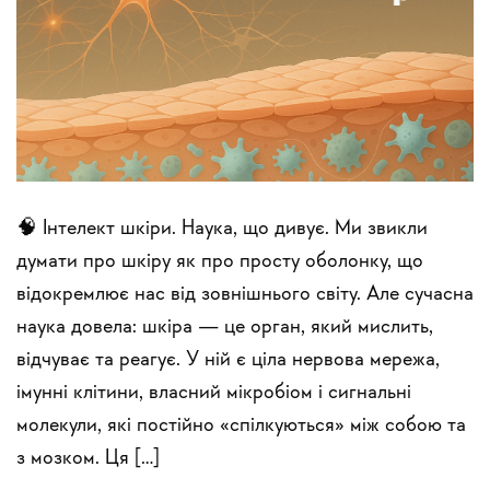
🧠 Інтелект шкіри. Наука, що дивує. Ми звикли
думати про шкіру як про просту оболонку, що
відокремлює нас від зовнішнього світу. Але сучасна
наука довела: шкіра — це орган, який мислить,
відчуває та реагує. У ній є ціла нервова мережа,
імунні клітини, власний мікробіом і сигнальні
молекули, які постійно «спілкуються» між собою та
з мозком. Ця […]