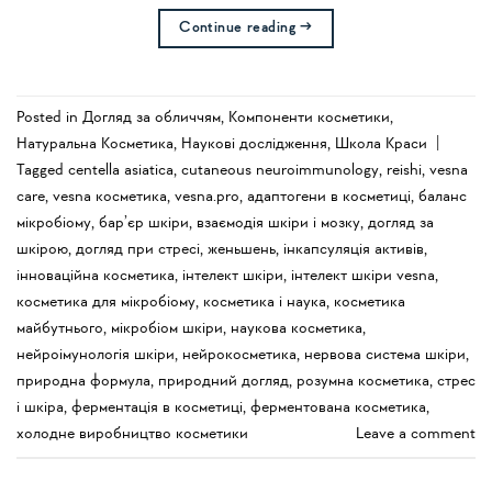
Continue reading
→
Posted in
Догляд за обличчям
,
Компоненти косметики
,
Натуральна Косметика
,
Наукові дослідження
,
Школа Краси
|
Tagged
centella asiatica
,
cutaneous neuroimmunology
,
reishi
,
vesna
care
,
vesna косметика
,
vesna.pro
,
адаптогени в косметиці
,
баланс
мікробіому
,
бар’єр шкіри
,
взаємодія шкіри і мозку
,
догляд за
шкірою
,
догляд при стресі
,
женьшень
,
інкапсуляція активів
,
інноваційна косметика
,
інтелект шкіри
,
інтелект шкіри vesna
,
косметика для мікробіому
,
косметика і наука
,
косметика
майбутнього
,
мікробіом шкіри
,
наукова косметика
,
нейроімунологія шкіри
,
нейрокосметика
,
нервова система шкіри
,
природна формула
,
природний догляд
,
розумна косметика
,
стрес
і шкіра
,
ферментація в косметиці
,
ферментована косметика
,
холодне виробництво косметики
Leave a comment