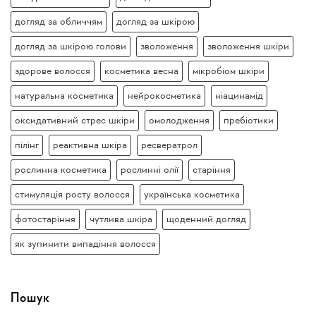
догляд за обличчям
догляд за шкірою
догляд за шкірою голови
зволоження
зволоження шкіри
здорове волосся
косметика весна
мікробіом шкіри
натуральна косметика
нейрокосметика
ніацинамід
оксидативний стрес шкіри
омолодження
пребіотики
пілінг
реактивна шкіра
ресвератрол
рослинна косметика
рослинні олії
старіння
стимуляція росту волосся
українська косметика
фотостаріння
чутлива шкіра
щоденний догляд
як зупинити випадіння волосся
Пошук