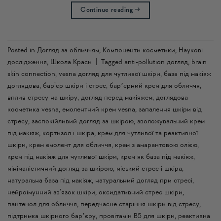
Continue reading
→
Posted in
Догляд за обличчям
,
Компоненти косметики
,
Наукові
дослідження
,
Школа Краси
|
Tagged
anti-pollution догляд
,
brain
skin connection
,
vesna догляд для чутливої шкіри
,
база під макіяж
доглядова
,
бар’єр шкіри і стрес
,
барʼєрний крем для обличчя
,
вплив стресу на шкіру
,
догляд перед макіяжем
,
доглядова
косметика vesna
,
емолентний крем vesna
,
запалення шкіри від
стресу
,
заспокійливий догляд за шкірою
,
зволожувальний крем
під макіяж
,
кортизол і шкіра
,
крем для чутливої та реактивної
шкіри
,
крем емолент для обличчя
,
крем з амарантовою олією
,
крем під макіяж для чутливої шкіри
,
крем як база під макіяж
,
мінімалістичний догляд за шкірою
,
міський стрес і шкіра
,
натуральна база під макіяж
,
натуральний догляд при стресі
,
нейроімунний зв’язок шкіри
,
оксидативний стрес шкіри
,
пантенол для обличчя
,
передчасне старіння шкіри від стресу
,
підтримка шкірного барʼєру
,
провітамін B5 для шкіри
,
реактивна