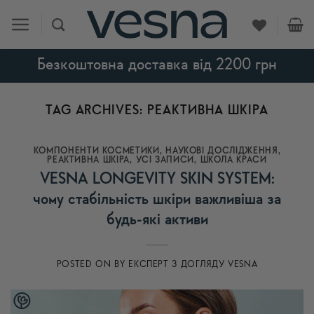
Skip
to
content
Безкоштовна доставка від 2200 грн
TAG ARCHIVES:
РЕАКТИВНА ШКІРА
КОМПОНЕНТИ КОСМЕТИКИ
,
НАУКОВІ ДОСЛІДЖЕННЯ
,
РЕАКТИВНА ШКІРА
,
УСI ЗАПИСИ
,
ШКОЛА КРАСИ
VESNA LONGEVITY SKIN SYSTEM:
чому стабільність шкіри важливіша за
будь-які активи
POSTED ON
BY
ЕКСПЕРТ З ДОГЛЯДУ VESNA