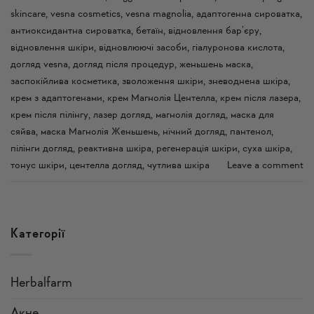
skincare
,
vesna cosmetics
,
vesna magnolia
,
адаптогенна сироватка
,
антиоксидантна сироватка
,
бетаїн
,
відновлення бар’єру
,
відновлення шкіри
,
відновлюючі засоби
,
гіалуронова кислота
,
догляд vesna
,
догляд після процедур
,
женьшень маска
,
заспокійлива косметика
,
зволоження шкіри
,
зневоднена шкіра
,
крем з адаптогенами
,
крем Магнолія Центелла
,
крем після лазера
,
крем після пілінгу
,
лазер догляд
,
магнолія догляд
,
маска для
сяйва
,
маска Магнолія Женьшень
,
нічний догляд
,
пантенол
,
пілінги догляд
,
реактивна шкіра
,
регенерація шкіри
,
суха шкіра
,
тонус шкіри
,
центелла догляд
,
чутлива шкіра
Leave a comment
Категорії
Herbalfarm
Акне