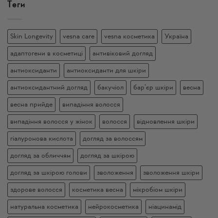
Теги
Skin Longevity
vesna care
vesna косметика
Україна
адаптогени в косметиці
антивіковий догляд
антиоксиданти
антиоксиданти для шкіри
антиоксидантний догляд
бакучіол
бар’єр шкіри
весна
весна прийде
випадіння волосся
випадіння волосся у жінок
волосся
відновлення шкіри
гіалуронова кислота
догляд за волоссям
догляд за обличчям
догляд за шкірою
догляд за шкірою голови
зволоження
зволоження шкіри
здорове волосся
косметика весна
мікробіом шкіри
натуральна косметика
нейрокосметика
ніацинамід