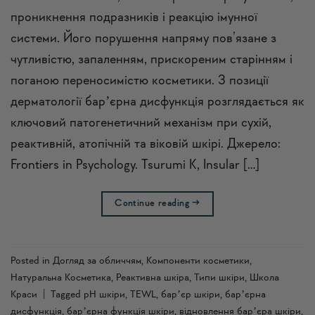
проникнення подразників і реакцію імунної
системи. Його порушення напряму пов’язане з
чутливістю, запаленням, прискореним старінням і
поганою переносимістю косметики. З позиції
дерматології барʼєрна дисфункція розглядається як
ключовий патогенетичний механізм при сухій,
реактивній, атопічній та віковій шкірі. Джерело:
Frontiers in Psychology. Tsurumi K, Insular […]
Continue reading
→
Posted in
Догляд за обличчям
,
Компоненти косметики
,
Натуральна Косметика
,
Реактивна шкіра
,
Типи шкіри
,
Школа
Краси
|
Tagged
pH шкіри
,
TEWL
,
барʼєр шкіри
,
барʼєрна
дисфункція
,
барʼєрна функція шкіри
,
відновлення барʼєра шкіри
,