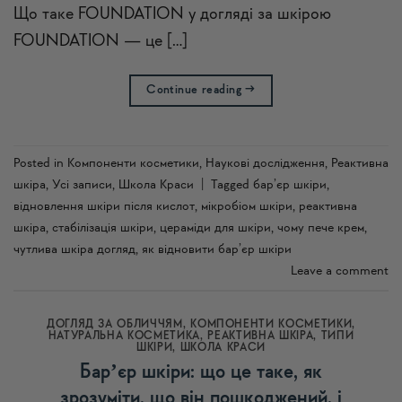
Що таке FOUNDATION у догляді за шкірою
FOUNDATION — це […]
Continue reading
→
Posted in
Компоненти косметики
,
Наукові дослідження
,
Реактивна
шкіра
,
Усi записи
,
Школа Краси
|
Tagged
бар’єр шкіри
,
відновлення шкіри після кислот
,
мікробіом шкіри
,
реактивна
шкіра
,
стабілізація шкіри
,
цераміди для шкіри
,
чому пече крем
,
чутлива шкіра догляд
,
як відновити бар’єр шкіри
Leave a comment
ДОГЛЯД ЗА ОБЛИЧЧЯМ
,
КОМПОНЕНТИ КОСМЕТИКИ
,
НАТУРАЛЬНА КОСМЕТИКА
,
РЕАКТИВНА ШКІРА
,
ТИПИ
ШКІРИ
,
ШКОЛА КРАСИ
Барʼєр шкіри: що це таке, як
зрозуміти, що він пошкоджений, і