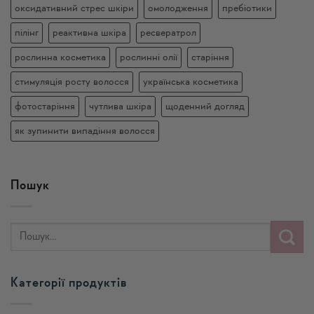
оксидативний стрес шкіри
омолодження
пребіотики
пілінг
реактивна шкіра
ресвератрол
рослинна косметика
рослинні олії
старіння
стимуляція росту волосся
українська косметика
фотостаріння
чутлива шкіра
щоденний догляд
як зупинити випадіння волосся
Пошук
Категорії продуктів