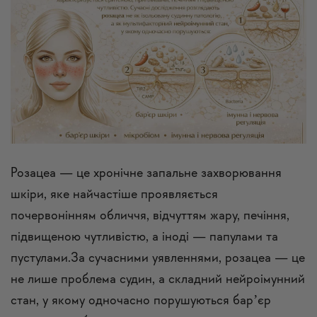
Розацеа — це хронічне запальне захворювання
шкіри, яке найчастіше проявляється
почервонінням обличчя, відчуттям жару, печіння,
підвищеною чутливістю, а іноді — папулами та
пустулами.За сучасними уявленнями, розацеа — це
не лише проблема судин, а складний нейроімунний
стан, у якому одночасно порушуються барʼєр