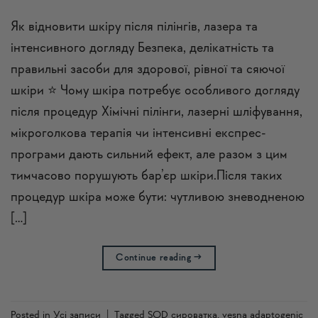
Як відновити шкіру після пілінгів, лазера та
інтенсивного догляду Безпека, делікатність та
правильні засоби для здорової, рівної та сяючої
шкіри ⭐ Чому шкіра потребує особливого догляду
після процедур Хімічні пілінги, лазерні шліфування,
мікроголкова терапія чи інтенсивні експрес-
програми дають сильний ефект, але разом з цим
тимчасово порушують бар’єр шкіри.Після таких
процедур шкіра може бути: чутливою зневодненою
[…]
Continue reading
→
Posted in
Усi записи
|
Tagged
SOD сироватка
,
vesna adaptogenic