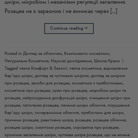
шкіри, мікробіом і механізми регуляції запалення.
Розацеа не є заразною і не виникає через […]
Continue reading
→
Posted in
Догляд за обличчям
,
Компоненти косметики
,
Натуральна Косметика
,
Наукові дослідження
,
Школа Краси
|
Tagged
vesna Комфорт & Захист
,
vesna косметика
,
відновлення
барʼєру шкіри
,
догляд за чутливою шкірою
,
догляд за шкірою
при розацеа
,
засоби для розацеа
,
косметика з пребіотиками
,
косметика при розацеа
,
крем при розацеа
,
мікробіом шкіри та
розацеа
,
нейросудинна дисфункція шкіри
,
очищення шкіри при
розацеа
,
патогенез розацеа
,
печіння шкіри обличчя
,
порушення
барʼєру шкіри
,
почервоніння обличчя
,
пребіотики для шкіри
,
причини розацеа
,
реактивна шкіра
,
розацеа
,
розацеа обличчя
,
розацеа шкіри
,
симптоми розацеа
,
сироватка при розацеа
,
хронічне запалення шкіри
,
чутлива шкіра розацеа
,
що не можна