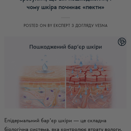
чому шкіра починає «пекти»
POSTED ON
BY
ЕКСПЕРТ З ДОГЛЯДУ VESNA
Епідермальний барʼєр шкіри — це складна
біологічна система, яка контролює втрату вологи,