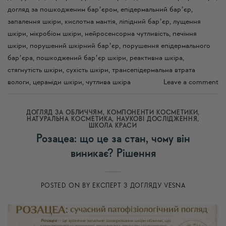
догляд за пошкодженим барʼєром
,
епідермальний барʼєр
,
запалення шкіри
,
кислотна мантія
,
ліпідний барʼєр
,
лущення
шкіри
,
мікробіом шкіри
,
нейросенсорна чутливість
,
печіння
шкіри
,
порушений шкірний барʼєр
,
порушення епідермального
барʼєра
,
пошкоджений барʼєр шкіри
,
реактивна шкіра
,
стягнутість шкіри
,
сухість шкіри
,
трансепідермальна втрата
вологи
,
цераміди шкіри
,
чутлива шкіра
Leave a comment
ДОГЛЯД ЗА ОБЛИЧЧЯМ
,
КОМПОНЕНТИ КОСМЕТИКИ
,
НАТУРАЛЬНА КОСМЕТИКА
,
НАУКОВІ ДОСЛІДЖЕННЯ
,
ШКОЛА КРАСИ
Розацеа: що це за стан, чому він
виникає? Рішення
POSTED ON
BY
ЕКСПЕРТ З ДОГЛЯДУ VESNA