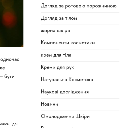
Догляд за ротовою порожниною
Догляд за тілом
жирна шкіра
Компоненти косметики
крем для тіла
 водночас
Креми для рук
але
 — бути
Натуральна Косметика
Наукові дослідження
Новини
Омолодження Шкіри
 бокси
,
ідеї