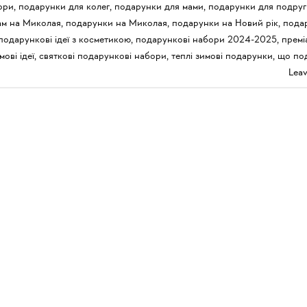
ори
,
подарунки для колег
,
подарунки для мами
,
подарунки для подруг
ам на Миколая
,
подарунки на Миколая
,
подарунки на Новий рік
,
пода
подарункові ідеї з косметикою
,
подарункові набори 2024-2025
,
премі
мові ідеї
,
святкові подарункові набори
,
теплі зимові подарунки
,
що по
Lea