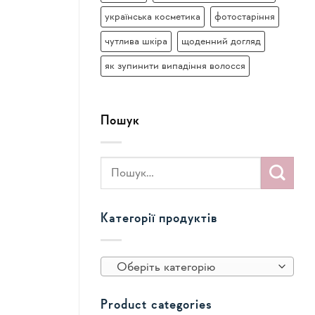
українська косметика
фотостаріння
чутлива шкіра
щоденний догляд
як зупинити випадіння волосся
Пошук
Категорії продуктів
Оберіть категорію
Product categories