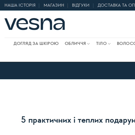
Skip
НАША ІСТОРІЯ
МАГАЗИН
ВІДГУКИ
ДОСТАВКА ТА О
to
content
ДОГЛЯД ЗА ШКІРОЮ
ОБЛИЧЧЯ
ТІЛО
ВОЛОС
5 практичних і теплих подарун