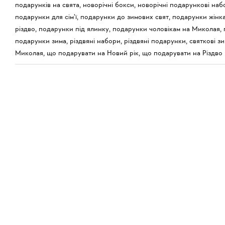
подарунків на свята
,
новорічні бокси
,
новорічні подарункові наб
подарунки для сім'ї
,
подарунки до зимових свят
,
подарунки жінк
різдво
,
подарунки під ялинку
,
подарунки чоловікам на Миколая
,
подарунки зима
,
різдвяні набори
,
різдвяні подарунки
,
святкові зи
Миколая
,
що подарувати на Новий рік
,
що подарувати на Різдво