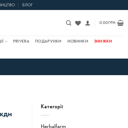
НИЦТВО
БЛОГ
Контакти та магазини
0.00
ГРН
ІЇ
PRIVERA
ПОДАРУНКИ
НОВИНКИ
ЗНИЖКИ
Категорії
вжди
Herbalfarm