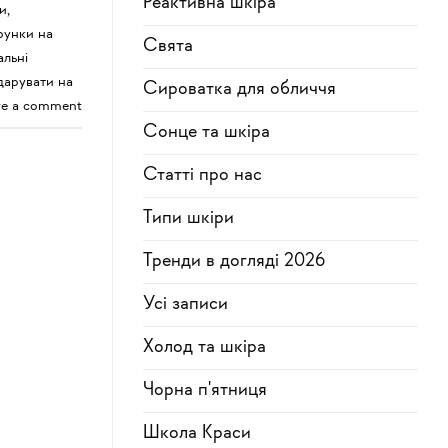
Реактивна шкіра
и
,
рунки на
Свята
альні
дарувати на
Сироватка для обличчя
ve a comment
Сонце та шкіра
Статті про нас
Типи шкіри
Тренди в догляді 2026
Усi записи
Холод та шкіра
Чорна п'ятниця
Школа Краси