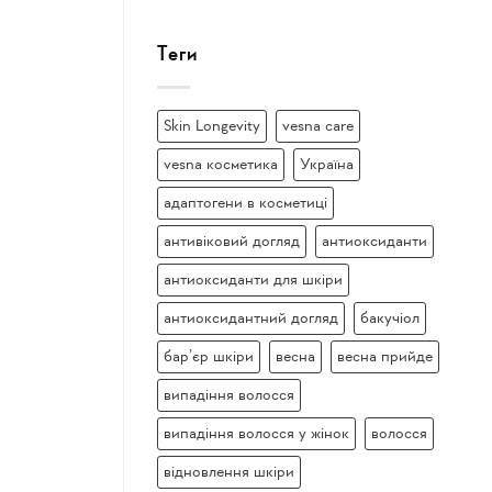
Теги
Skin Longevity
vesna care
vesna косметика
Україна
адаптогени в косметиці
антивіковий догляд
антиоксиданти
антиоксиданти для шкіри
антиоксидантний догляд
бакучіол
бар’єр шкіри
весна
весна прийде
випадіння волосся
випадіння волосся у жінок
волосся
відновлення шкіри