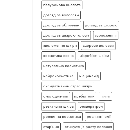
гіалуронова кислота
догляд за волоссям
догляд за обличчям
догляд за шкірою
догляд за шкірою голови
зволоження
зволоження шкіри
здорове волосся
косметика весна
мікробіом шкіри
натуральна косметика
нейрокосметика
ніацинамід
оксидативний стрес шкіри
омолодження
пребіотики
пілінг
реактивна шкіра
ресвератрол
рослинна косметика
рослинні олії
старіння
стимуляція росту волосся