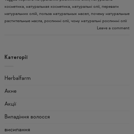
косметика
,
натуральная косметика
,
натуральні олії
,
переваги
натуральних олій
,
польза натуральных масел
,
почему натуральные
растительные масла
,
рослинні олії
,
чому натуральні рослинні олії
Leave a comment
Категорії
Herbalfarm
Акне
Акції
Випадіння волосся
висипання