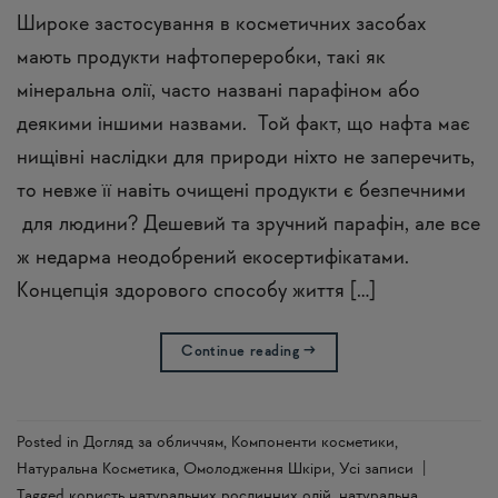
Широке застосування в косметичних засобах
мають продукти нафтопереробки, такі як
мінеральна олії, часто названі парафіном або
деякими іншими назвами. Той факт, що нафта має
нищівні наслідки для природи ніхто не заперечить,
то невже її навіть очищені продукти є безпечними
для людини? Дешевий та зручний парафін, але все
ж недарма неодобрений екосертифікатами.
Концепція здорового способу життя […]
Continue reading
→
Posted in
Догляд за обличчям
,
Компоненти косметики
,
Натуральна Косметика
,
Омолодження Шкіри
,
Усi записи
|
Tagged
користь натуральних рослинних олій
,
натуральна