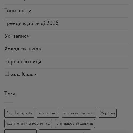
Типи шкіри
Тренди в догляді 2026
Усi записи
Холод та шкіра
Чорна п'ятниця
Школа Краси
Теги
Skin Longevity
vesna care
vesna косметика
Україна
адаптогени в косметиці
антивіковий догляд