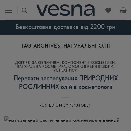
Skip
to
content
Безкоштовна доставка від 2200 грн
TAG ARCHIVES:
НАТУРАЛЬНІ ОЛІЇ
ДОГЛЯД ЗА ОБЛИЧЧЯМ
,
КОМПОНЕНТИ КОСМЕТИКИ
,
НАТУРАЛЬНА КОСМЕТИКА
,
ОМОЛОДЖЕННЯ ШКІРИ
,
УСI ЗАПИСИ
Переваги застосування ПРИРОДНИХ
РОСЛИННИХ олій в косметології
POSTED ON
BY
KSYUTOKEN