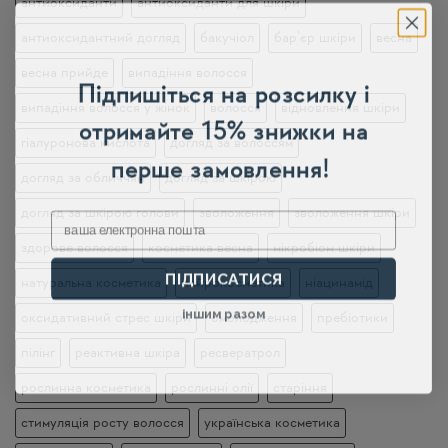
антиоксиданти
антиоксиданти для шкіри
антиоксидантний догляд
бакучіол
бар’єр шкіри
весна
весна прийде
випадіння волосся
Підпишіться на розсилку і
випадіння волосся у жінок
волосся
відновлення шкіри
отримайте 15% знижки на
гіалуронова кислота
догляд за волоссям
перше замовлення!
догляд за обличчям
догляд за шкірою
догляд за шкірою голови
зволоження
зволоження шкіри
Email
здорове волосся
косметика весна
мікробіом шкіри
ПІДПИСАТИСЯ
натуральна косметика
нейрокосметика
ніацинамід
іншим разом
оксидативний стрес шкіри
омолодження
пребіотики
пілінг
реактивна шкіра
ресвератрол
рослинна косметика
рослинні олії
старіння
стимуляція росту волосся
українська косметика