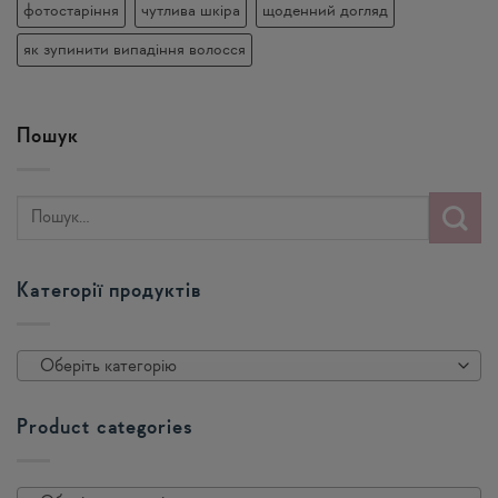
фотостаріння
чутлива шкіра
щоденний догляд
як зупинити випадіння волосся
Пошук
Категорії продуктів
Оберіть категорію
Product categories