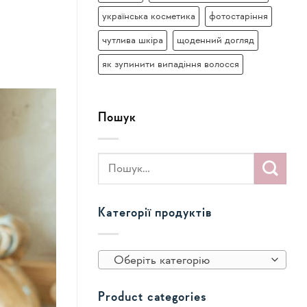
українська косметика
фотостаріння
чутлива шкіра
щоденний догляд
як зупинити випадіння волосся
Пошук
Категорії продуктів
Оберіть категорію
Product categories