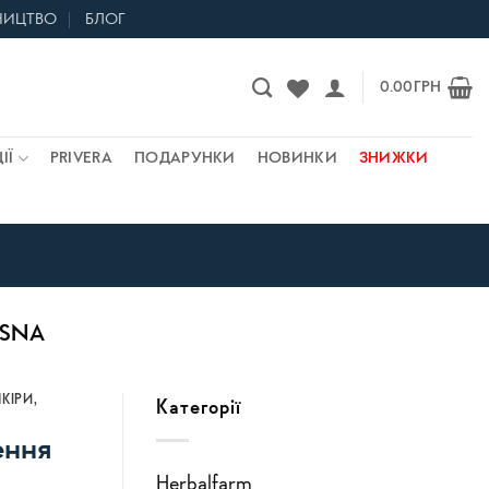
НИЦТВО
БЛОГ
Контакти та магазини
0.00
ГРН
ІЇ
PRIVERA
ПОДАРУНКИ
НОВИНКИ
ЗНИЖКИ
ESNA
КІРИ
,
Категорії
ення
Herbalfarm