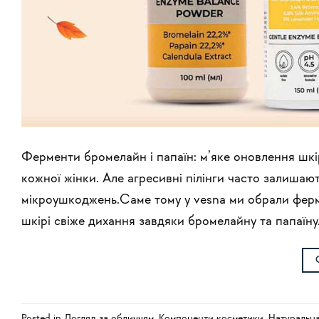
Ферменти бромелайн і папаїн: м’яке оновлення шкі
кожної жінки. Але агресивні пілінги часто залишают
мікроушкоджень.Саме тому у vesna ми обрали фер
шкірі свіже дихання завдяки бромелайну та папаїн
Posted in
Догляд за обличчям
,
Компоненти косметики
,
Натуральн