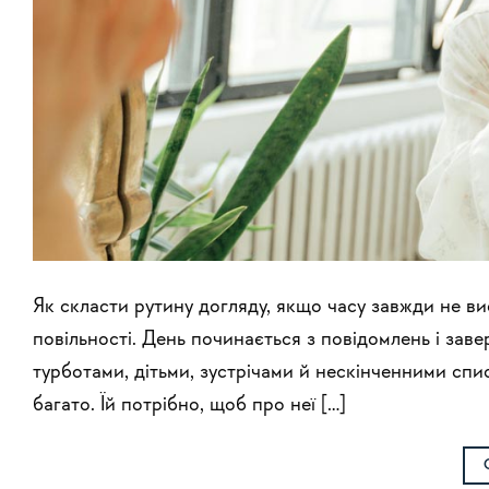
Як скласти рутину догляду, якщо часу завжди не ви
повільності. День починається з повідомлень і заве
турботами, дітьми, зустрічами й нескінченними спи
багато. Їй потрібно, щоб про неї […]