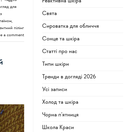
Реактивна шкіра
огляд для
Свята
з
паїном
,
Сироватка для обличчя
нтний пілінг
ve a comment
Сонце та шкіра
Статті про нас
й
Типи шкіри
Тренди в догляді 2026
Усi записи
Холод та шкіра
Чорна п'ятниця
Школа Краси