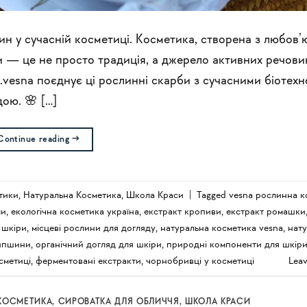
лин у сучасній косметиці. Косметика, створена з любов’
ви — це не просто традиція, а джерело активних речовин
vesna поєднує ці рослинні скарби з сучасними біотехн
ою. 🌸 […]
Continue reading
→
тики
,
Натуральна Косметика
,
Школа Краси
|
Tagged
vesna рослинна к
ми
,
екологічна косметика україна
,
екстракт кропиви
,
екстракт ромашки
 шкіри
,
місцеві рослини для догляду
,
натуральна косметика vesna
,
нату
ипшини
,
органічний догляд для шкіри
,
природні компоненти для шкір
сметиці
,
ферментовані екстракти
,
чорнобривці у косметиці
Lea
 КОСМЕТИКА
,
СИРОВАТКА ДЛЯ ОБЛИЧЧЯ
,
ШКОЛА КРАСИ