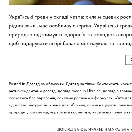
Українські трави у складі vesna: сила місцевих рос
рідної землі, має особливу енергію. Українські тра
природно підтримують здоров’я та молодість шкіри.
щоб подарувати шкірі баланс між наукою та природ
Posted in
Догляд за обличчям
,
Догляд за тілом
,
Компоненти косме
антиоксидантний догляд
,
догляд made in Ukraine
,
догляд з трава
косметика без парабенів
,
локальні рослини у формулах
,
м’ята для
гідролати
,
натуральні креми для обличчя
,
олійні мацерати
,
олія ш
природи у косметиці
,
українська косметика
,
українські трави в ко
ДОГЛЯД ЗА ОБЛИЧЧЯМ
,
НАТУРАЛЬНА