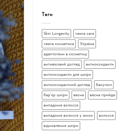
Теги
Skin Longevity
vesna care
vesna косметика
Україна
адаптогени в косметиці
антивіковий догляд
антиоксиданти
антиоксиданти для шкіри
антиоксидантний догляд
бакучіол
бар’єр шкіри
весна
весна прийде
випадіння волосся
випадіння волосся у жінок
волосся
відновлення шкіри