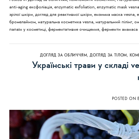
anti-aging ексфоліація
,
enzymatic exfoliation
,
enzymatic mask vesn
зрілої шкіри
,
догляд для реактивної шкіри
,
ензимна маска vesna
,
е
бромелайном
,
натуральна косметика vesna
,
натуральний пілінг
,
он
папаїн у косметиці
,
ферментативне очищення
,
ферменти ананаса і
ДОГЛЯД ЗА ОБЛИЧЧЯМ
,
ДОГЛЯД ЗА ТІЛОМ
,
КОМ
Українські трави у складі v
POSTED ON