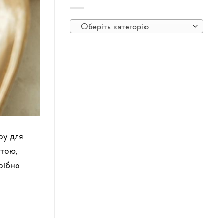
Оберіть категорію
ру для
отою,
рібно