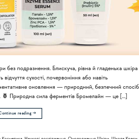
ри без подразнення. Блискуча, рівна й гладенька шкіра
ь відчуття сухості, почервоніння або навіть
ментативне оновлення — природний, безпечний спосіб
у. 🍍 Природна сила ферментів Бромелайн — це […]
Continue reading
→
а Косметика
,
Наукові дослідження
,
Омолодження Шкіри
,
Школа Краси