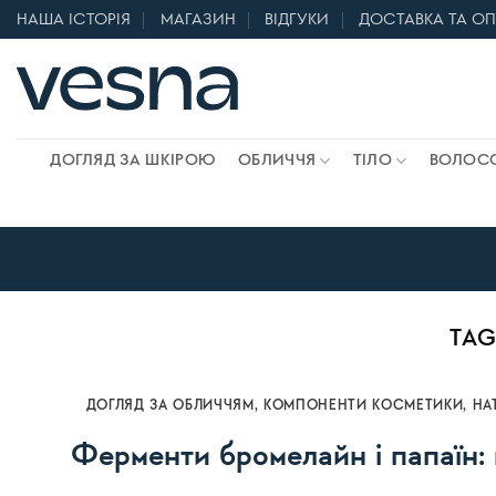
Skip
НАША ІСТОРІЯ
МАГАЗИН
ВІДГУКИ
ДОСТАВКА ТА О
to
content
ДОГЛЯД ЗА ШКІРОЮ
ОБЛИЧЧЯ
ТІЛО
ВОЛОС
TAG
ДОГЛЯД ЗА ОБЛИЧЧЯМ
,
КОМПОНЕНТИ КОСМЕТИКИ
,
НА
Ферменти бромелайн і папаїн: