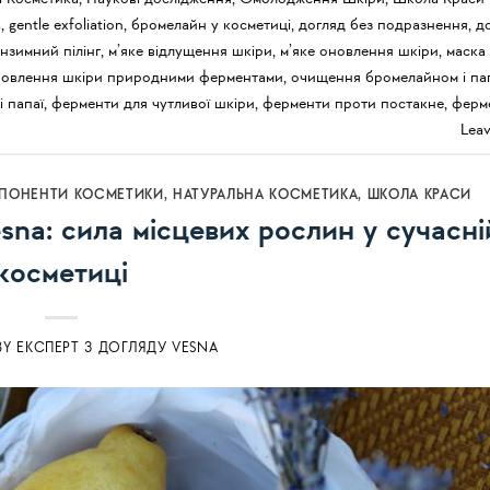
a
,
gentle exfoliation
,
бромелайн у косметиці
,
догляд без подразнення
,
д
нзимний пілінг
,
м’яке відлущення шкіри
,
м’яке оновлення шкіри
,
маска 
овлення шкіри природними ферментами
,
очищення бромелайном і па
 папаї
,
ферменти для чутливої шкіри
,
ферменти проти постакне
,
ферме
Lea
ПОНЕНТИ КОСМЕТИКИ
,
НАТУРАЛЬНА КОСМЕТИКА
,
ШКОЛА КРАСИ
esna: сила місцевих рослин у сучасні
косметиці
BY
ЕКСПЕРТ З ДОГЛЯДУ VESNA