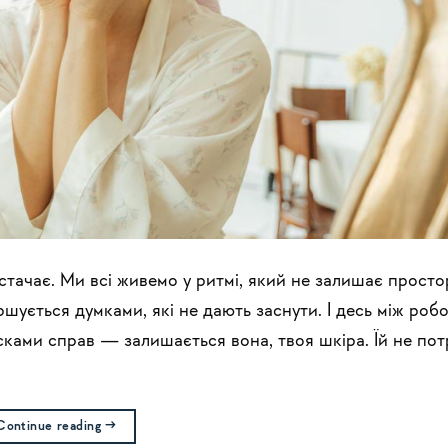
стачає. Ми всі живемо у ритмі, який не залишає просто
ршується думками, які не дають заснути. І десь між роб
сками справ — залишається вона, твоя шкіра. Їй не пот
Continue reading
→