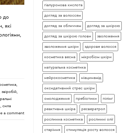
гіалуронова кислота
догляд за волоссям
ю до
, які
догляд за обличчям
догляд за шкірою
ологіями,
догляд за шкірою голови
зволоження
зволоження шкіри
здорове волосся
косметика весна
мікробіом шкіри
натуральна косметика
нейрокосметика
ніацинамід
осметика
,
оксидативний стрес шкіри
,
звіробій
,
омолодження
пребіотики
пілінг
ральні
и
,
сила
реактивна шкіра
ресвератрол
ve a comment
рослинна косметика
рослинні олії
старіння
стимуляція росту волосся