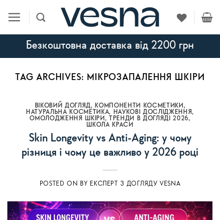
Skip
to
content
Безкоштовна доставка від 2200 грн
TAG ARCHIVES:
МІКРОЗАПАЛЕННЯ ШКІРИ
ВІКОВИЙ ДОГЛЯД
,
КОМПОНЕНТИ КОСМЕТИКИ
,
НАТУРАЛЬНА КОСМЕТИКА
,
НАУКОВІ ДОСЛІДЖЕННЯ
,
ОМОЛОДЖЕННЯ ШКІРИ
,
ТРЕНДИ В ДОГЛЯДІ 2026
,
ШКОЛА КРАСИ
Skin Longevity vs Anti-Aging: у чому
різниця і чому це важливо у 2026 році
POSTED ON
BY
ЕКСПЕРТ З ДОГЛЯДУ VESNA