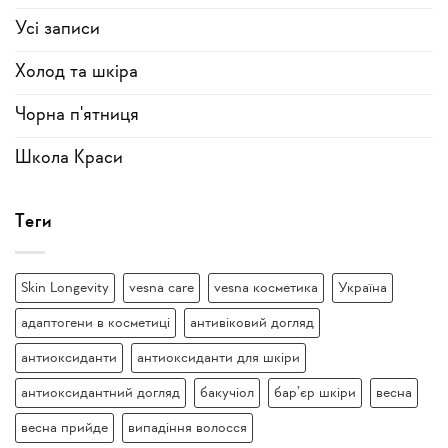
Усi записи
Холод та шкіра
Чорна п'ятниця
Школа Краси
Теги
Skin Longevity
vesna care
vesna косметика
Україна
адаптогени в косметиці
антивіковий догляд
антиоксиданти
антиоксиданти для шкіри
антиоксидантний догляд
бакучіол
бар’єр шкіри
весна
весна прийде
випадіння волосся