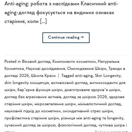
Anti-aging: робота з наслідками Класичний anti-
aging-догляд фокусується на видимих ознаках
старіння, коли […]
Continue reading
→
Posted in
Віковий догляд
,
Компоненти косметики
,
Натуральна
Косметика
,
Наукові дослідження
,
Омолодження Шкіри
,
Тренди в
догляді 2026
,
Школа Краси
|
Tagged
anti-aging
,
Skin Longevity
,
skin longevity концепція
,
антивіковий догляд
,
антиоксиданти для
шкіри
,
барʼєрна функція шкіри
,
довготривале здоровʼя шкіри
,
догляд без агресивних активів
,
догляд за шкірою 2026
,
здорове
старіння шкіри
,
мікрозапалення шкіри
,
мінімалістичний догляд
,
науковий підхід до косметики
,
оксидативний стрес шкіри
,
профілактика старіння шкіри
,
різниця між anti-aging та longevity
,
сучасний догляд за шкірою
,
фізіологічний догляд
,
чутлива шкіра і