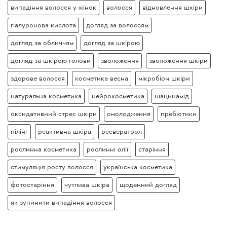
випадіння волосся у жінок
волосся
відновлення шкіри
гіалуронова кислота
догляд за волоссям
догляд за обличчям
догляд за шкірою
догляд за шкірою голови
зволоження
зволоження шкіри
здорове волосся
косметика весна
мікробіом шкіри
натуральна косметика
нейрокосметика
ніацинамід
оксидативний стрес шкіри
омолодження
пребіотики
пілінг
реактивна шкіра
ресвератрол
рослинна косметика
рослинні олії
старіння
стимуляція росту волосся
українська косметика
фотостаріння
чутлива шкіра
щоденний догляд
як зупинити випадіння волосся