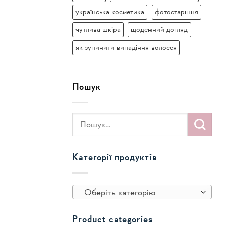
українська косметика
фотостаріння
чутлива шкіра
щоденний догляд
як зупинити випадіння волосся
Пошук
Категорії продуктів
Оберіть категорію
Product categories