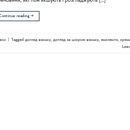
човини, які пом’якшують і розгладжують […]
Continue reading
→
аси
|
Tagged
догляд взимку
,
догляд за шікрою взимку
,
емоленти
,
крем
Lea