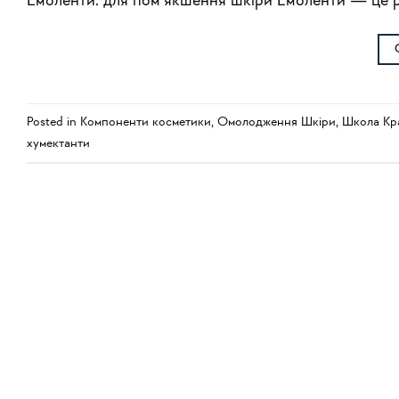
Емоленти: для пом’якшення шкіри Емоленти — це ре
Posted in
Компоненти косметики
,
Омолодження Шкіри
,
Школа Кр
хумектанти