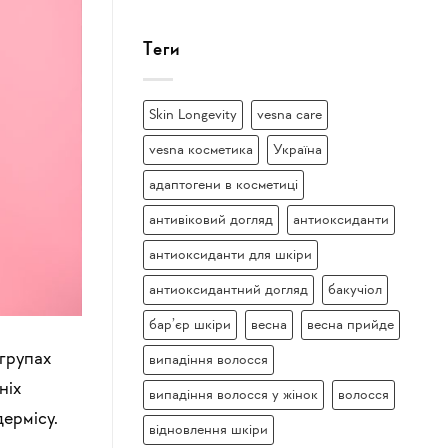
Теги
Skin Longevity
vesna care
vesna косметика
Україна
адаптогени в косметиці
антивіковий догляд
антиоксиданти
антиоксиданти для шкіри
антиоксидантний догляд
бакучіол
бар’єр шкіри
весна
весна прийде
групах
випадіння волосся
ніх
випадіння волосся у жінок
волосся
ермісу.
відновлення шкіри