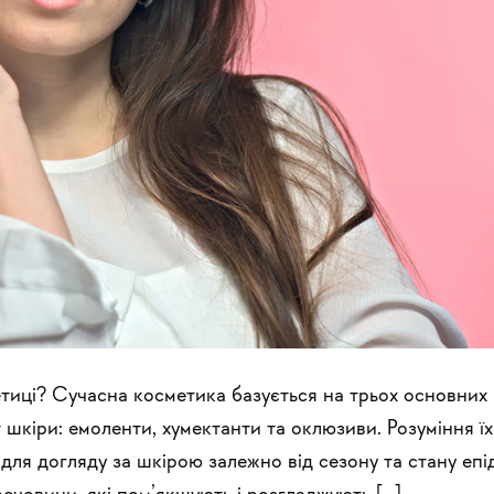
тиці? Сучасна косметика базується на трьох основних 
т шкіри: емоленти, хумектанти та оклюзиви. Розуміння їх
ля догляду за шкірою залежно від сезону та стану епід