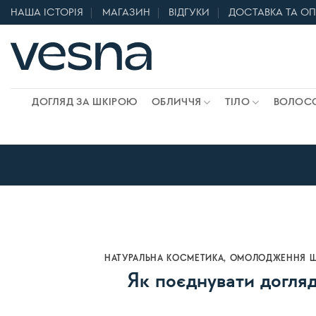
Skip
НАША ІСТОРІЯ
МАГАЗИН
ВІДГУКИ
ДОСТАВКА ТА О
to
content
ДОГЛЯД ЗА ШКІРОЮ
ОБЛИЧЧЯ
ТІЛО
ВОЛОС
НАТУРАЛЬНА КОСМЕТИКА
,
ОМОЛОДЖЕННЯ Ш
Як поєднувати догляд