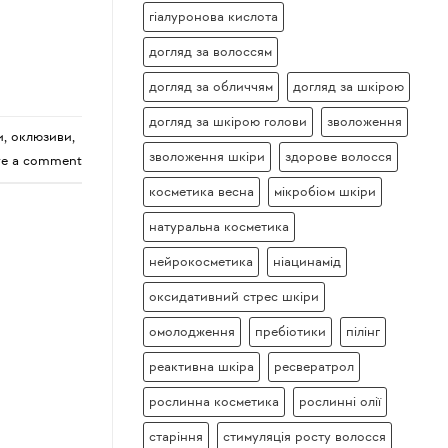
гіалуронова кислота
догляд за волоссям
догляд за обличчям
догляд за шкірою
догляд за шкірою голови
зволоження
и
,
оклюзиви
,
зволоження шкіри
здорове волосся
ve a comment
косметика весна
мікробіом шкіри
натуральна косметика
нейрокосметика
ніацинамід
оксидативний стрес шкіри
омолодження
пребіотики
пілінг
реактивна шкіра
ресвератрол
рослинна косметика
рослинні олії
старіння
стимуляція росту волосся