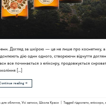
креми. Догляд за шкірою — це не лише про косметику, а
ідсилюють дію один одного, створюючи відчуття доглян
раси все починається з еліксиру, продовжується сирова
окоління […]
Continue reading
→
 для обличчя
,
Усi записи
,
Школа Краси
|
Tagged
гідролати
,
еліксири
,