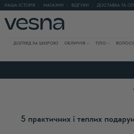
Skip
НАША ІСТОРІЯ
МАГАЗИН
ВІДГУКИ
ДОСТАВКА ТА О
to
content
ДОГЛЯД ЗА ШКІРОЮ
ОБЛИЧЧЯ
ТІЛО
ВОЛОС
5 практичних і теплих подарун