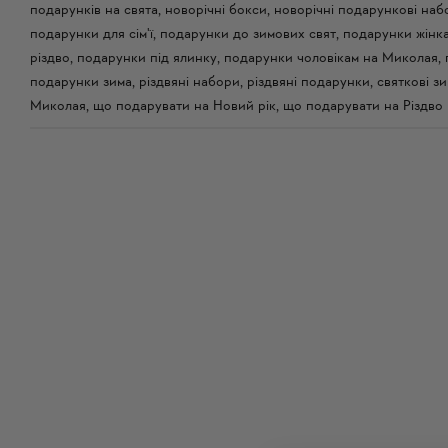
подарунків на свята
,
новорічні бокси
,
новорічні подарункові наб
подарунки для сім'ї
,
подарунки до зимових свят
,
подарунки жінк
різдво
,
подарунки під ялинку
,
подарунки чоловікам на Миколая
,
подарунки зима
,
різдвяні набори
,
різдвяні подарунки
,
святкові зи
Миколая
,
що подарувати на Новий рік
,
що подарувати на Різдво