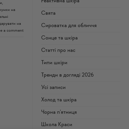
Реактивна шкіра
и
,
рунки на
Свята
альні
дарувати на
Сироватка для обличчя
ve a comment
Сонце та шкіра
Статті про нас
Типи шкіри
Тренди в догляді 2026
Усi записи
Холод та шкіра
Чорна п'ятниця
Школа Краси