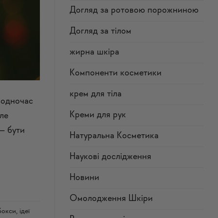
Догляд за ротовою порожниною
Догляд за тілом
жирна шкіра
Компоненти косметики
крем для тіла
 водночас
Креми для рук
але
 — бути
Натуральна Косметика
Наукові дослідження
Новини
Омолодження Шкіри
 бокси
,
ідеї