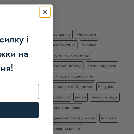
Теги
Skin Longevity
vesna care
силку і
vesna косметика
Україна
жки на
адаптогени в косметиці
ння!
антивіковий догляд
антиоксиданти
антиоксиданти для шкіри
антиоксидантний догляд
бакучіол
бар’єр шкіри
весна
весна прийде
випадіння волосся
випадіння волосся у жінок
волосся
відновлення шкіри