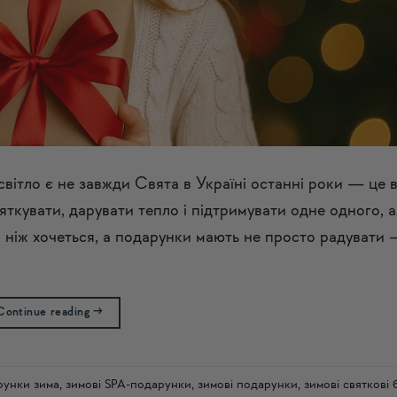
світло є не завжди Свята в Україні останні роки — це
ткувати, дарувати тепло і підтримувати одне одного, 
ше, ніж хочеться, а подарунки мають не просто радувати
Continue reading
→
рунки зима
,
зимові SPA-подарунки
,
зимові подарунки
,
зимові святкові