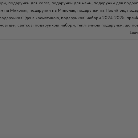
ори
,
подарунки для колег
,
подарунки для мами
,
подарунки для подруг
ам на Миколая
,
подарунки на Миколая
,
подарунки на Новий рік
,
пода
подарункові ідеї з косметикою
,
подарункові набори 2024-2025
,
премі
мові ідеї
,
святкові подарункові набори
,
теплі зимові подарунки
,
що по
Lea