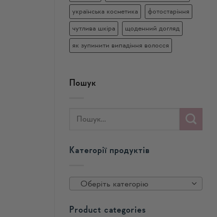
українська косметика
фотостаріння
чутлива шкіра
щоденний догляд
як зупинити випадіння волосся
Пошук
Категорії продуктів
Оберіть категорію
Product categories