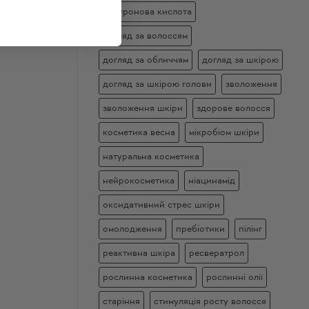
гіалуронова кислота
догляд за волоссям
догляд за обличчям
догляд за шкірою
догляд за шкірою голови
зволоження
зволоження шкіри
здорове волосся
косметика весна
мікробіом шкіри
натуральна косметика
нейрокосметика
ніацинамід
оксидативний стрес шкіри
омолодження
пребіотики
пілінг
реактивна шкіра
ресвератрол
рослинна косметика
рослинні олії
старіння
стимуляція росту волосся