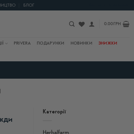
НИЦТВО
БЛОГ
Контакти та магазини
0.00
ГРН
ІЇ
PRIVERA
ПОДАРУНКИ
НОВИНКИ
ЗНИЖКИ
И
Категорії
вжди
Herbalfarm