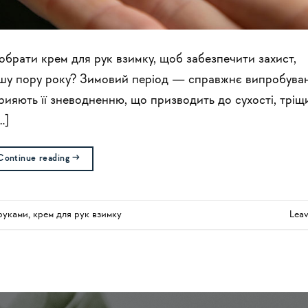
обрати крем для рук взимку, щоб забезпечити захист,
ішу пору року? Зимовий період — справжнє випробува
прияють її зневодненню, що призводить до сухості, тріщи
…]
Continue reading
→
 руками
,
крем для рук взимку
Lea