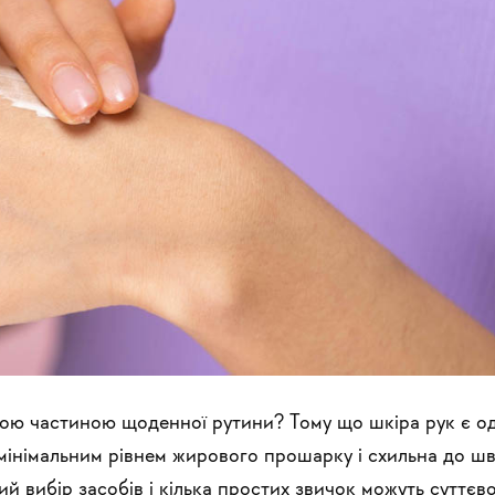
ною частиною щоденної рутини? Тому що шкіра рук є о
 мінімальним рівнем жирового прошарку і схильна до ш
 вибір засобів і кілька простих звичок можуть суттєво 