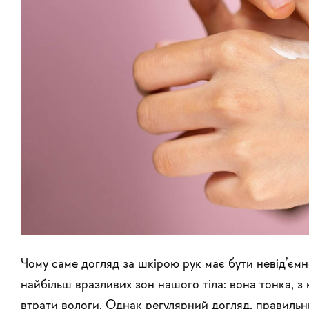
Чому саме догляд за шкірою рук має бути невід’єм
найбільш вразливих зон нашого тіла: вона тонка, з
втрати вологи. Однак регулярний догляд, правильний