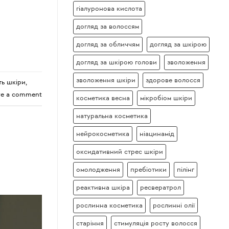
гіалуронова кислота
догляд за волоссям
догляд за обличчям
догляд за шкірою
догляд за шкірою голови
зволоження
зволоження шкіри
здорове волосся
ть шкіри
,
ve a comment
косметика весна
мікробіом шкіри
натуральна косметика
нейрокосметика
ніацинамід
оксидативний стрес шкіри
омолодження
пребіотики
пілінг
реактивна шкіра
ресвератрол
рослинна косметика
рослинні олії
старіння
стимуляція росту волосся