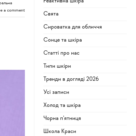
Реактивна шкіра
ральна
ve a comment
Свята
Сироватка для обличчя
Сонце та шкіра
Статті про нас
Типи шкіри
Тренди в догляді 2026
Усi записи
Холод та шкіра
Чорна п'ятниця
Школа Краси