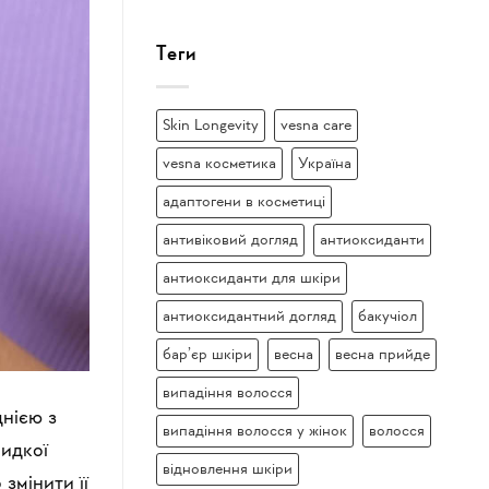
Теги
Skin Longevity
vesna care
vesna косметика
Україна
адаптогени в косметиці
антивіковий догляд
антиоксиданти
антиоксиданти для шкіри
антиоксидантний догляд
бакучіол
бар’єр шкіри
весна
весна прийде
випадіння волосся
днією з
випадіння волосся у жінок
волосся
видкої
відновлення шкіри
змінити її