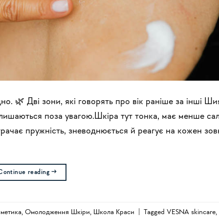
но. 🌿 Дві зони, які говорять про вік раніше за інші Ши
алишаються поза увагою.Шкіра тут тонка, має менше са
рачає пружність, зневоднюється й реагує на кожен зов
Continue reading
→
сметика
,
Омолодження Шкіри
,
Школа Краси
|
Tagged
VESNA skincare
,