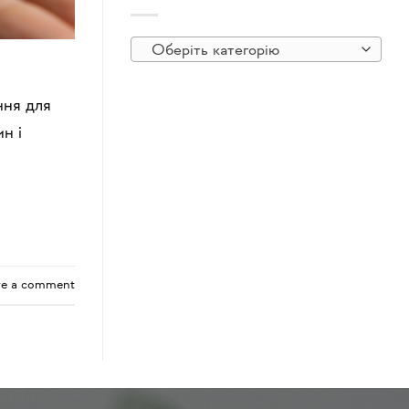
Оберіть категорію
ння для
н і
ve a comment