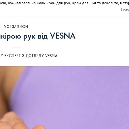
иєю
,
заживлювальна мазь
,
крем для рук
,
крем для шиї та декольте
,
нату
Lea
УСI ЗАПИСИ
шкірою рук від VESNA
BY
ЕКСПЕРТ З ДОГЛЯДУ VESNA