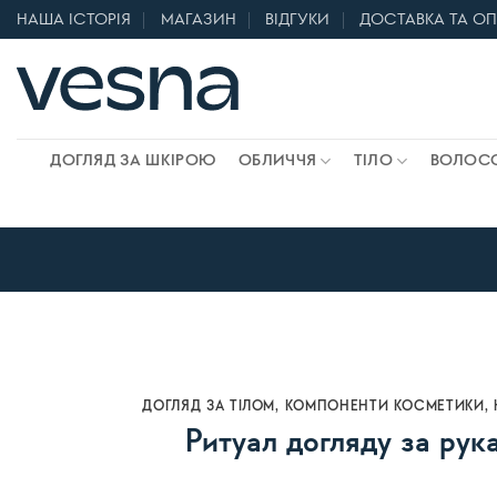
Skip
НАША ІСТОРІЯ
МАГАЗИН
ВІДГУКИ
ДОСТАВКА ТА О
to
content
ДОГЛЯД ЗА ШКІРОЮ
ОБЛИЧЧЯ
ТІЛО
ВОЛОС
ДОГЛЯД ЗА ТІЛОМ
,
КОМПОНЕНТИ КОСМЕТИКИ
,
Ритуал догляду за рук