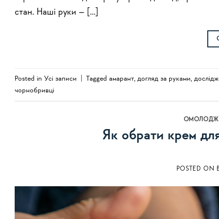
стан. Наші руки – […]
Posted in
Усi записи
|
Tagged
амарант
,
догляд за руками
,
дослідж
чорнобривці
ОМОЛОДЖЕ
Як обрати крем для
POSTED ON