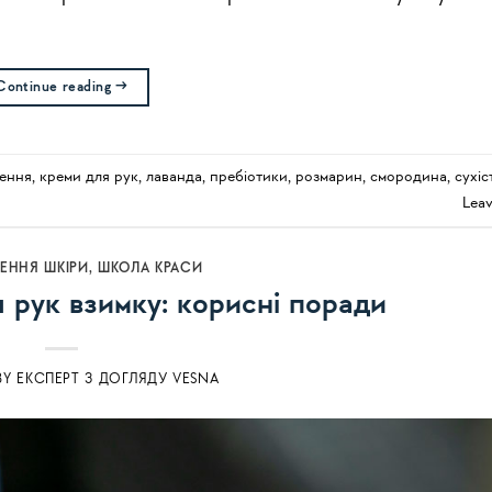
Continue reading
→
ення
,
креми для рук
,
лаванда
,
пребіотики
,
розмарин
,
смородина
,
сухіс
Lea
ННЯ ШКІРИ
,
ШКОЛА КРАСИ
 рук взимку: корисні поради
BY
ЕКСПЕРТ З ДОГЛЯДУ VESNA