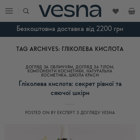
Skip
to
content
Безкоштовна доставка від 2200 грн
TAG ARCHIVES:
ГЛІКОЛЕВА КИСЛОТА
ДОГЛЯД ЗА ОБЛИЧЧЯМ
,
ДОГЛЯД ЗА ТІЛОМ
,
КОМПОНЕНТИ КОСМЕТИКИ
,
НАТУРАЛЬНА
КОСМЕТИКА
,
ШКОЛА КРАСИ
Гліколева кислота: секрет рівної та
сяючої шкіри
POSTED ON
BY
ЕКСПЕРТ З ДОГЛЯДУ VESNA