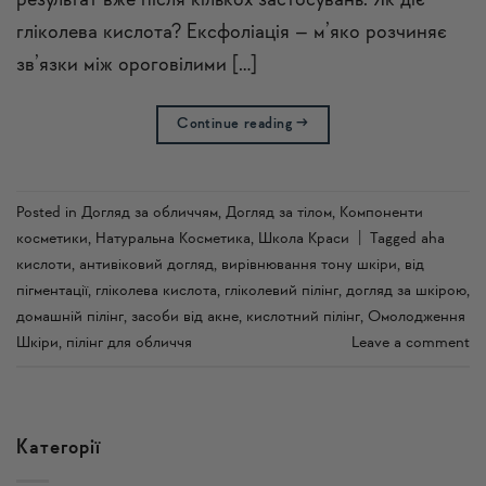
результат вже після кількох застосувань. Як діє
гліколева кислота? Ексфоліація – м’яко розчиняє
зв’язки між ороговілими […]
Continue reading
→
Posted in
Догляд за обличчям
,
Догляд за тілом
,
Компоненти
косметики
,
Натуральна Косметика
,
Школа Краси
|
Tagged
aha
кислоти
,
антивіковий догляд
,
вирівнювання тону шкіри
,
від
пігментації
,
гліколева кислота
,
гліколевий пілінг
,
догляд за шкірою
,
домашній пілінг
,
засоби від акне
,
кислотний пілінг
,
Омолодження
Шкіри
,
пілінг для обличчя
Leave a comment
Категорії