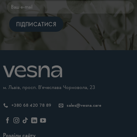
Alternative:
м. Львів, просп. В'ячеслава Чорновола, 23
+380 68 420 78 89
sales@vesna.care
Розділи сайту