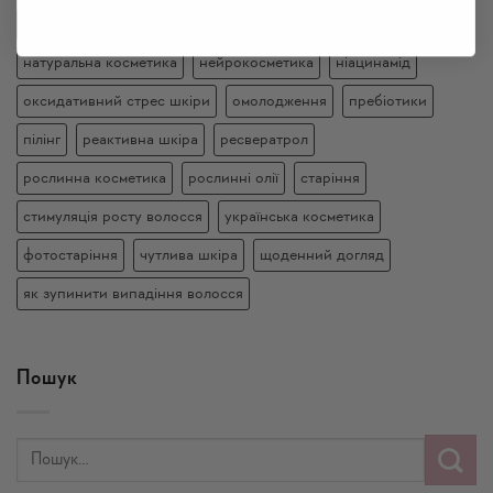
здорове волосся
косметика весна
мікробіом шкіри
натуральна косметика
нейрокосметика
ніацинамід
оксидативний стрес шкіри
омолодження
пребіотики
пілінг
реактивна шкіра
ресвератрол
рослинна косметика
рослинні олії
старіння
стимуляція росту волосся
українська косметика
фотостаріння
чутлива шкіра
щоденний догляд
як зупинити випадіння волосся
Пошук