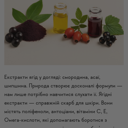
Екстракти ягід у догляді: смородина, асаї,
шипшина. Природа створює досконалі формули —
нам лише потрібно навчитися слухати її. Ягідні
екстракти — справжній скарб для шкіри. Вони
містять поліфеноли, антоціани, вітаміни С, Е,
Омега-кислоти, які допомагають боротися з