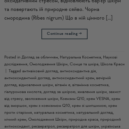
оксидативним стресом, відновлюють бар’єр шкіри
та повертають їй природне сяйво. Чорна
смородина (Ribes nigrum) Що в ній цінного […]
Continue reading
→
Posted in
Догляд за обличчям
,
Натуральна Косметика
,
Наукові
дослідження
,
Омолодження Шкіри
,
Сонце та шкіра
,
Школа Краси
|
Tagged
антивіковий догляд
,
антиоксидантна дія
,
антиоксидантний догляд
,
антиоксидантний крем
,
вечірній
догляд
,
відновлення шкіри
,
вітамін е
,
вітамінна косметика
,
гіалуронова кислота
,
догляд за шкірою
,
живлення шкіри
,
захист
від стресу
,
зволоження шкіри
,
Коензим Q10
,
крем VESNA
,
крем
від зморшок
,
крем з коензимом Q10
,
крем зі шипшиною
,
крем
проти старіння
,
натуральна косметика
,
натуральний догляд
,
нічний крем
,
Омолодження Шкіри
,
природна краса
,
природний
антиоксидант
,
ресвератрол
,
ресвератрол для шкіри
,
українська