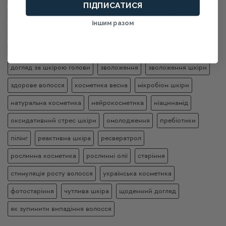
ПІДПИСАТИСЯ
випадіння волосся у жінок
волосся
відновлення шкіри
іншим разом
гіалуронова кислота
догляд за волоссям
догляд за обличчям
догляд за шкірою
догляд за шкірою голови
зволоження
зволоження шкіри
здорове волосся
косметика весна
мікробіом шкіри
натуральна косметика
нейрокосметика
ніацинамід
оксидативний стрес шкіри
омолодження
пребіотики
пілінг
реактивна шкіра
ресвератрол
рослинна косметика
рослинні олії
старіння
стимуляція росту волосся
українська косметика
фотостаріння
чутлива шкіра
щоденний догляд
як зупинити випадіння волосся