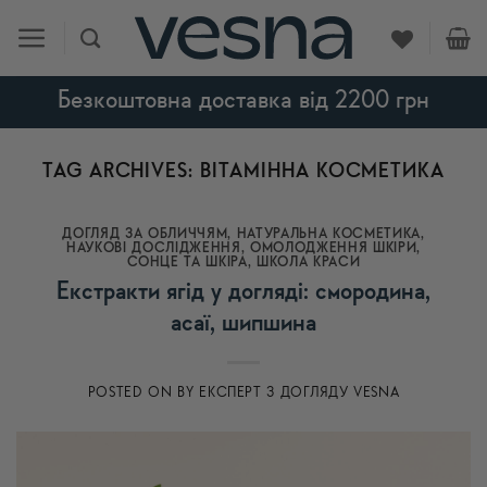
Skip
to
content
Безкоштовна доставка від 2200 грн
TAG ARCHIVES:
ВІТАМІННА КОСМЕТИКА
ДОГЛЯД ЗА ОБЛИЧЧЯМ
,
НАТУРАЛЬНА КОСМЕТИКА
,
НАУКОВІ ДОСЛІДЖЕННЯ
,
ОМОЛОДЖЕННЯ ШКІРИ
,
СОНЦЕ ТА ШКІРА
,
ШКОЛА КРАСИ
Екстракти ягід у догляді: смородина,
асаї, шипшина
POSTED ON
BY
ЕКСПЕРТ З ДОГЛЯДУ VESNA