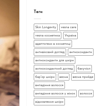
Теги
Skin Longevity
vesna care
vesna косметика
Україна
адаптогени в косметиці
антивіковий догляд
антиоксиданти
антиоксиданти для шкіри
антиоксидантний догляд
бакучіол
бар’єр шкіри
весна
весна прийде
випадіння волосся
випадіння волосся у жінок
волосся
відновлення шкіри