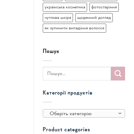
українська косметика
фотостаріння
чутлива шкіра
щоденний догляд
як зупинити випадіння волосся
Пошук
Категорії продуктів
Оберіть категорію
Product categories