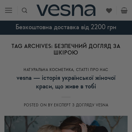
Skip
to
content
Безкоштовна доставка від 2200 грн
TAG ARCHIVES:
БЕЗПЕЧНИЙ ДОГЛЯД ЗА
ШКІРОЮ
НАТУРАЛЬНА КОСМЕТИКА
,
СТАТТІ ПРО НАС
vesna — історія української жіночої
краси, що живе в тобі
POSTED ON
BY
ЕКСПЕРТ З ДОГЛЯДУ VESNA