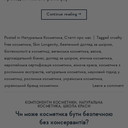
Continue reading
→
Posted in
Натуральна Косметика
,
Статті про нас
|
Tagged
cruelty
free косметика
,
Skin Longevity
,
безпечний догляд за шкірою
,
біотехнології в косметиці
,
веганська косметика
,
весна
,
відповідальний бізнес
,
догляд за шкірою
,
етична косметика
,
європейська сертифікація косметики
,
жіноча краса
,
косметика з
рослинних екстрактів
,
натуральна косметика
,
науковий підхід у
косметиці
,
рослинна косметика
,
українська косметика
,
український бренд косметики
Leave a comment
КОМПОНЕНТИ КОСМЕТИКИ
,
НАТУРАЛЬНА
КОСМЕТИКА
,
ШКОЛА КРАСИ
Чи може косметика бути безпечною
без консервантів?