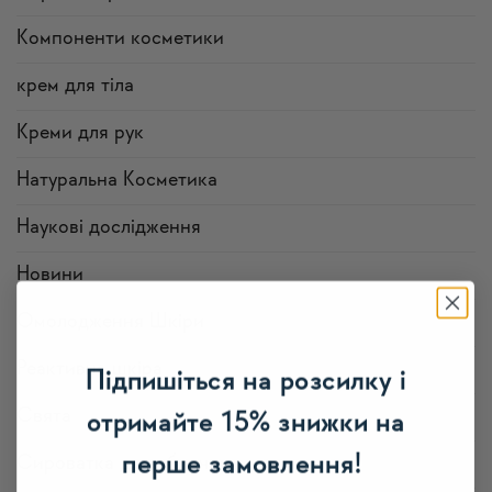
Компоненти косметики
крем для тіла
Креми для рук
Натуральна Косметика
Наукові дослідження
Новини
Омолодження Шкіри
Реактивна шкіра
Підпишіться на розсилку і
Свята
отримайте 15% знижки на
перше замовлення!
Сироватка для обличчя