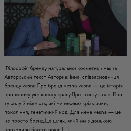
Філософія бренду натуральної косметики vesna
Авторський текст Авторка: Інна, співзасновниця
бренду vesna Про бренд vesna vesna — це історія
про жіночу українську красу.Про кожну з нас. Про
ту силу й ніжність, які ми несемо крізь роки,
покоління, генетичний код. Для мене vesna — це
не просто бренд.Це шлях, який ми з донькою
проходили багато років […]