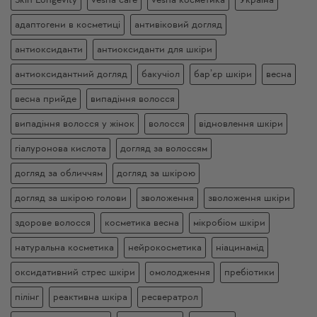
Skin Longevity
vesna care
vesna косметика
Україна
адаптогени в косметиці
антивіковий догляд
антиоксиданти
антиоксиданти для шкіри
антиоксидантний догляд
бакучіол
бар’єр шкіри
весна
весна прийде
випадіння волосся
випадіння волосся у жінок
волосся
відновлення шкіри
гіалуронова кислота
догляд за волоссям
догляд за обличчям
догляд за шкірою
догляд за шкірою голови
зволоження
зволоження шкіри
здорове волосся
косметика весна
мікробіом шкіри
натуральна косметика
нейрокосметика
ніацинамід
оксидативний стрес шкіри
омолодження
пребіотики
пілінг
реактивна шкіра
ресвератрол