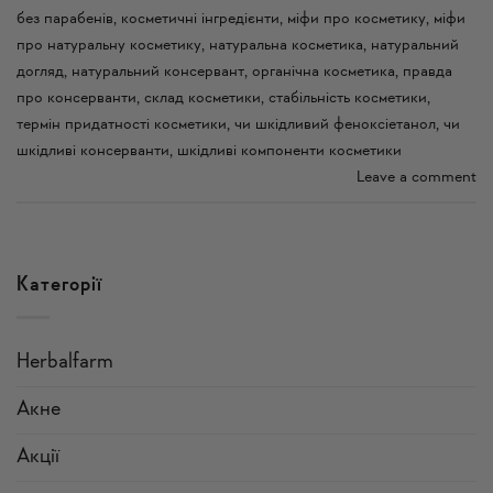
без парабенів
,
косметичні інгредієнти
,
міфи про косметику
,
міфи
про натуральну косметику
,
натуральна косметика
,
натуральний
догляд
,
натуральний консервант
,
органічна косметика
,
правда
про консерванти
,
склад косметики
,
стабільність косметики
,
термін придатності косметики
,
чи шкідливий феноксіетанол
,
чи
шкідливі консерванти
,
шкідливі компоненти косметики
Leave a comment
Категорії
Herbalfarm
Акне
Акції