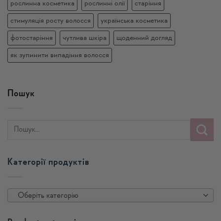
рослинна косметика
рослинні олії
старіння
стимуляція росту волосся
українська косметика
фотостаріння
чутлива шкіра
щоденний догляд
як зупинити випадіння волосся
Пошук
Категорії продуктів
Оберіть категорію