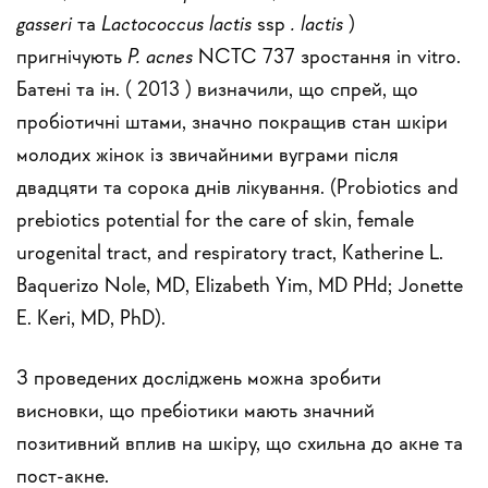
gasseri
та
Lactococcus lactis
ssp
. lactis
)
пригнічують
P. acnes
NCTC 737 зростання in vitro.
Батені та ін. (
2013
) визначили, що спрей, що
пробіотичні штами, значно покращив стан шкіри
молодих жінок із звичайними вуграми після
двадцяти та сорока днів лікування. (
Probiotics and
prebiotics potential for the care of skin, female
urogenital tract, and respiratory tract, Katherine L.
Baquerizo Nole, MD, Elizabeth Yim, MD PHd; Jonette
E. Keri, MD, PhD
).
З проведених досліджень можна зробити
висновки, що пребіотики мають значний
позитивний вплив на шкіру, що схильна до акне та
пост-акне.