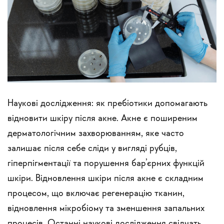
Наукові дослідження: як пребіотики допомагають
відновити шкіру після акне. Акне є поширеним
дерматологічним захворюванням, яке часто
залишає після себе сліди у вигляді рубців,
гіперпігментації та порушення бар’єрних функцій
шкіри. Відновлення шкіри після акне є складним
процесом, що включає регенерацію тканин,
відновлення мікробіому та зменшення запальних
процесів. Останні наукові дослідження свідчать