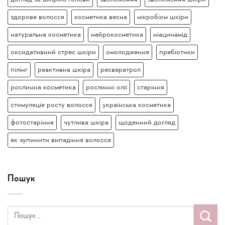
здорове волосся
косметика весна
мікробіом шкіри
натуральна косметика
нейрокосметика
ніацинамід
оксидативний стрес шкіри
омолодження
пребіотики
пілінг
реактивна шкіра
ресвератрол
рослинна косметика
рослинні олії
старіння
стимуляція росту волосся
українська косметика
фотостаріння
чутлива шкіра
щоденний догляд
як зупинити випадіння волосся
Пошук