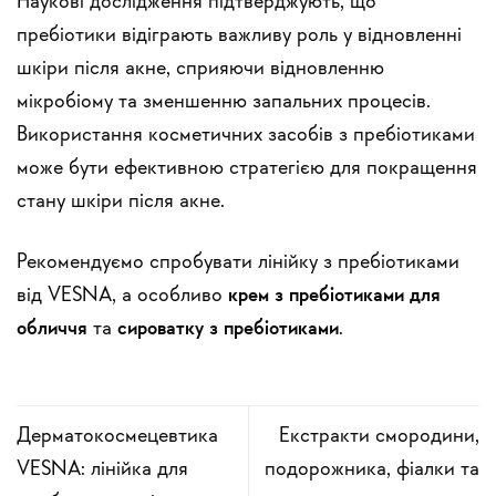
Наукові дослідження підтверджують, що
пребіотики відіграють важливу роль у відновленні
шкіри після акне, сприяючи відновленню
мікробіому та зменшенню запальних процесів.
Використання косметичних засобів з пребіотиками
може бути ефективною стратегією для покращення
стану шкіри після акне.
Рекомендуємо спробувати лінійку з пребіотиками
від VESNA, а особливо
крем з пребіотиками для
обличчя
та
сироватку з пребіотиками
.
Дерматокосмецевтика
Екстракти смородини,
VESNA: лінійка для
подорожника, фіалки та