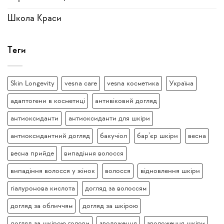
Школа Краси
Теги
Skin Longevity
vesna care
vesna косметика
Україна
адаптогени в косметиці
антивіковий догляд
антиоксиданти
антиоксиданти для шкіри
антиоксидантний догляд
бакучіол
бар’єр шкіри
весна
весна прийде
випадіння волосся
випадіння волосся у жінок
волосся
відновлення шкіри
гіалуронова кислота
догляд за волоссям
догляд за обличчям
догляд за шкірою
догляд за шкірою голови
зволоження
зволоження шкіри