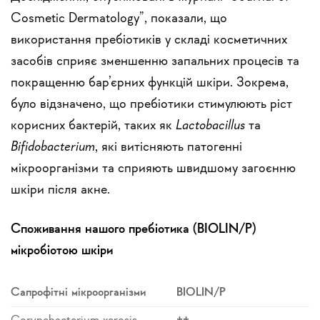
Cosmetic Dermatology”, показали, що
використання пребіотиків у складі косметичних
засобів сприяє зменшенню запальних процесів та
покращенню бар’єрних функцій шкіри. Зокрема,
було відзначено, що пребіотики стимулюють ріст
корисних бактерій, таких як
Lactobacillus
та
Bifidobacterium
, які витісняють патогенні
мікроорганізми та сприяють швидшому загоєнню
шкіри після акне.
Споживання нашого пребіотика (BIOLIN/P)
мікробіотою шкіри
Сапрофітні мікроорганізми
BIOLIN/P