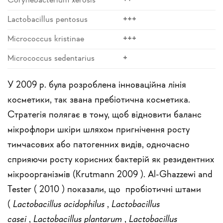
Corynebacterium xerosis
++
Lactobacillus pentosus
+++
Micrococcus kristinae
+++
Micrococcus sedentarius
+
У 2009 р. була розроблена інноваційна лінія
косметики, так звана пребіотична косметика.
Стратегія полягає в тому, щоб відновити баланс
мікрофлори шкіри шляхом пригнічення росту
тимчасових або патогенних видів, одночасно
сприяючи росту корисних бактерій як резидентних
мікроорганізмів (Krutmann
2009
). Al-Ghazzewi and
Tester (
2010
) показали, що пробіотичні штами
(
Lactobacillus acidophilus
,
Lactobacillus
casei
,
Lactobacillus plantarum
,
Lactobacillus