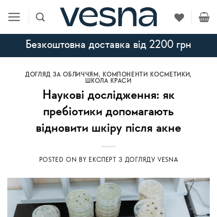
Skip
to
content
Безкоштовна доставка від 2200 грн
ДОГЛЯД ЗА ОБЛИЧЧЯМ
,
КОМПОНЕНТИ КОСМЕТИКИ
,
ШКОЛА КРАСИ
Наукові дослідження: як
пребіотики допомагають
відновити шкіру після акне
POSTED ON
BY
ЕКСПЕРТ З ДОГЛЯДУ VESNA