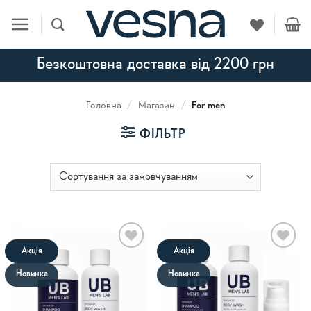
Skip
to
content
Безкоштовна доставка від 2200 грн
Головна
/
Магазин
/
For men
ФІЛЬТР
Акція
Акція
В
В
список
список
Новинка
Новинка
бажань
бажань