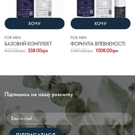
ХОЧУ
ХОЧУ
FOR MEN
FOR MEN
БАЗОВИЙ КОМПЛЕКТ
ФОРМУЛА ВПЕВНЕНОСТІ
Оригінальна
Поточна
Оригінальна
Поточна
657.00
грн
558.00
грн
1187.00
грн
1008.00
грн
ціна:
ціна:
ціна:
ціна:
657.00грн.
558.00грн.
1187.00грн.
1008.00
Підпишись на нашу розсилку