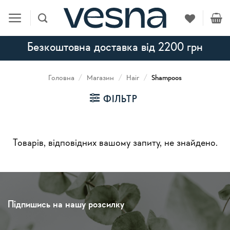
Skip
to
content
Безкоштовна доставка від 2200 грн
Головна
/
Магазин
/
Hair
/
Shampoos
ФІЛЬТР
Товарів, відповідних вашому запиту, не знайдено.
Підпишись на нашу розсилку